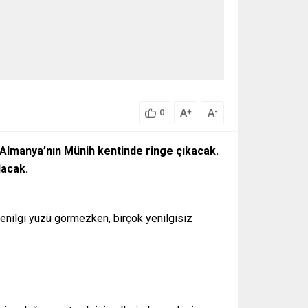
A
A
+
-
0
Almanya’nın Münih kentinde ringe çıkacak.
lacak.
enilgi yüzü görmezken, birçok yenilgisiz