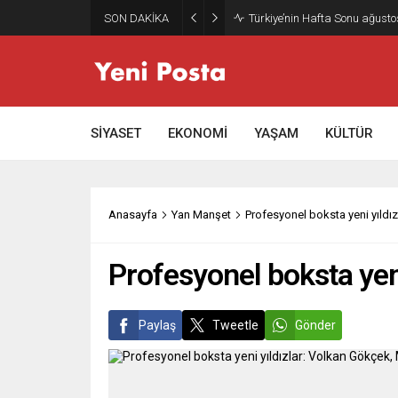
SON DAKİKA
Gazze’nin geleceği: Teknokrati
SİYASET
EKONOMİ
YAŞAM
KÜLTÜR
Anasayfa
Yan Manşet
Profesyonel boksta yeni yıldı
Profesyonel boksta yen
Paylaş
Tweetle
Gönder