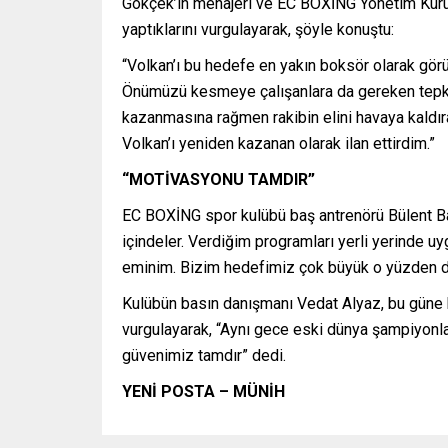
Gökçek’in menajeri ve EC BOXİNG Yönetim Kurul
yaptıklarını vurgulayarak, şöyle konuştu:
“Volkan’ı bu hedefe en yakın boksör olarak gö
Önümüzü kesmeye çalışanlara da gereken tepkiyi 
kazanmasına rağmen rakibin elini havaya kaldıra
Volkan’ı yeniden kazanan olarak ilan ettirdim.”
“MOTİVASYONU TAMDIR”
EC BOXİNG spor kulübü baş antrenörü Bülent Başe
içindeler. Verdiğim programları yerli yerinde u
eminim. Bizim hedefimiz çok büyük o yüzden d
Kulübün basın danışmanı Vedat Alyaz, bu güne k
vurgulayarak, “Aynı gece eski dünya şampiyonl
güvenimiz tamdır” dedi.
YENİ POSTA – MÜNİH