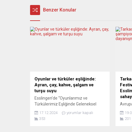
Benzer Konular
Oyunlar ve türküler eşliğinde:
Tarka
Ayran, çay, kahve, şalgam ve
Festi
turşu suyu
Essli
sahay
Esslingen’de “Oyunlarımız ve
Türkülerimiz Eşliğinde Geleneksel
Avrupa
İçeceklerimizin Tanıtımı” adlı bir
köklü 
17.12.2024
yorumlar kapalı
19.0
etkinlik düzenlendi. Burcu ve Aytekin
olan T
353
201
Nezor çiftinin organize ettiği geceye
birleş
Stuttgart Türk Halk Oyunları Topluluğu
taşıdı