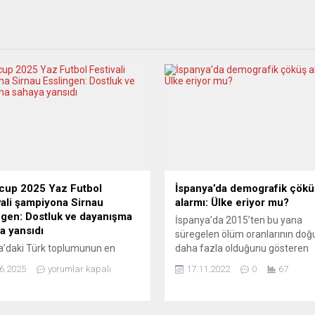
cup 2025 Yaz Futbol
İspanya’da demografik çökü
vali şampiyona Sirnau
alarmı: Ülke eriyor mu?
ngen: Dostluk ve dayanışma
İspanya’da 2015’ten bu yana
a yansıdı
süregelen ölüm oranlarının do
’daki Türk toplumunun en
daha fazla olduğunu gösteren
spor organizasyonlarından biri
demografik istatistikler, ülkede
6.2025
yorumlar kapalı
17.11.2022
0
67
arkaCup, 25. yılında futbolun
vermeye başladı. İspanya İstatis
tirici gücünü bir kez daha sahaya
Enstitüsü (INE), 2021’de demog
. Weilheim/Teck Lindach
düşüşün devam ettiğini, doğum