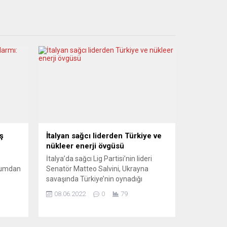
ş
İtalyan sağcı liderden Türkiye ve
nükleer enerji övgüsü
İtalya’da sağcı Lig Partisi’nin lideri
ğumdan
Senatör Matteo Salvini, Ukrayna
savaşında Türkiye’nin oynadığı
 alarm
arabuluculuk rolünü “biraz
08.06.2022
0
79
tik
kıskançlıkla” izlediğini söyledi. Salvini,
rafik
enerjideki sıkıntının ise nükleer
enerjiyle giderilebileceğini belirtti.