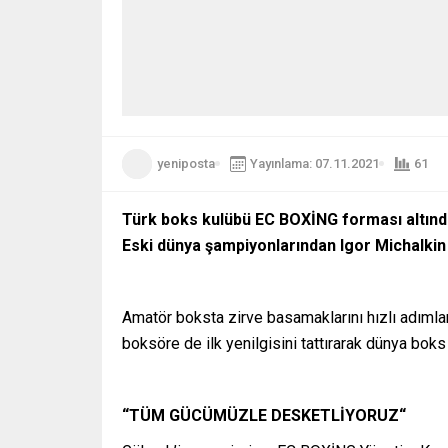
yeniposta
Yayınlama: 07.11.2021
61
Türk boks kulübü EC BOXİNG forması altınd
Eski dünya şampiyonlarından Igor Michalkin
Amatör boksta zirve basamaklarını hızlı adıml
boksöre de ilk yenilgisini tattırarak dünya boks
“TÜM GÜCÜMÜZLE DESKETLİYORUZ“