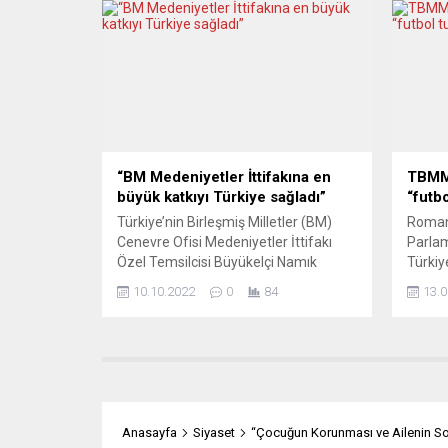
(SUTHOT) ve SUTHOT’un Geleneksel
Stady
Müzik Grubu destek verdi. Etkinlikte
2025 Y
geleneksel içeceklerimiz tek tek ele
üstü 1
alınarak tarihçeleri, yapılış süreçleri ve
mücade
zaman içindeki gelişimleri anlatıldı.
zaman
Her bir...
günü o
bayram
araya g
“BM Medeniyetler İttifakına en
TBMM 
büyük katkıyı Türkiye sağladı”
“futbo
Türkiye’nin Birleşmiş Milletler (BM)
Roman
Cenevre Ofisi Medeniyetler İttifakı
Parlam
Özel Temsilcisi Büyükelçi Namık
Türkiy
Güner Erpul, Türkiye’nin BM
Futbol
10.10.2022
0
84
13.0
Medeniyetler İttifakına (UNAOC) en
Başkan
büyük maddi katkı sağlayan ülke
Milletv
olduğunu söyledi. Büyükelçi Namık
Parti’
Güner Erpul, UNAOC’un kuruluşu,
Açıkgö
Cenevre ofisinin açılışı ve Türkiye’nin
Küpçü,
UNAOC bünyesindeki faaliyetlerini
Ahmet 
anlattı. Erpul, UNAOC’un, BM’nin
Cengi
Anasayfa
Siyaset
“Çocuğun Korunması ve Ailenin S
uluslararası barışın sağlanması için
Zekeri