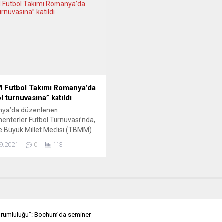
umu’nda gerçekleşen TarkaCup
sayısından 113 bin daha fazla 
az Futbol Etkinliği, 40 yaş
olduğunu açıkladı. Ülke nüfusun
6 takımın kıyasıya
dengelerin hızlı değişime girdiği
lesine sahne oldu. Aynı
yılın sonunda İspanya’da her 10
da Kurban Bayramı’nın üçüncü
belediyeden...
lan bu özel etkinlik,
laşma ve futbol şölenini bir
etirerek...
Futbol Takımı Romanya’da
l turnuvasına” katıldı
ya’da düzenlenen
enterler Futbol Turnuvası’nda,
e Büyük Millet Meclisi (TBMM)
 Takımı dördüncü oldu. Heyetin
9.2021
0
113
lığını AK Parti Giresun
ekili Adem Tatlı’nın yaptığı, AK
den Bayram Özçelik, Mustafa
z, İsmail Kaşdemir, Fehmi
 Sait Kirazoğlu, Baki Ersoy,
Salih Dal, Abdullah Öztürk,
z Demirkaya, Osman Ören,
orumluluğu”: Bochum’da seminer
ya Aslan, Fahrettin Poyraz,...