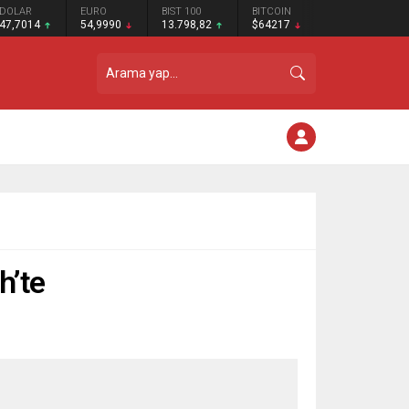
DOLAR
EURO
BIST 100
BITCOIN
47,7014
54,9990
13.798,82
$64217
h’te