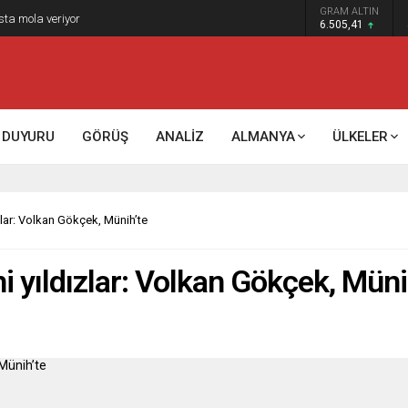
GRAM ALTIN
k kontrol mü, kolonializm mi?
6.505,41
DUYURU
GÖRÜŞ
ANALİZ
ALMANYA
ÜLKELER
zlar: Volkan Gökçek, Münih’te
i yıldızlar: Volkan Gökçek, Müni