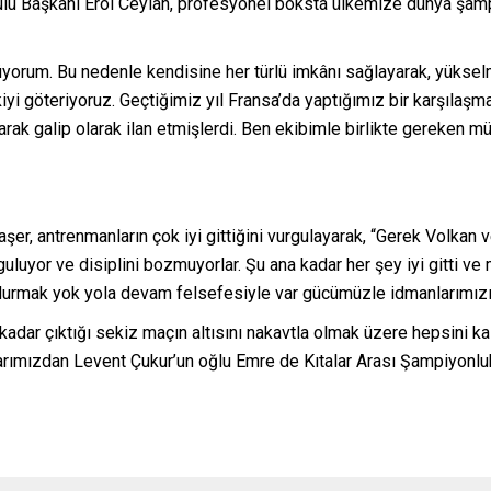
u Başkanı Erol Ceylan, profesyonel boksta ülkemize dünya şampi
rüyorum. Bu nedenle kendisine her türlü imkânı sağlayarak, yüks
göteriyoruz. Geçtiğimiz yıl Fransa’da yaptığımız bir karşılaşma’
rak galip olarak ilan etmişlerdi. Ben ekibimle birlikte gereken mü
r, antrenmanların çok iyi gittiğini vurgulayarak, “Gerek Volkan 
yguluyor ve disiplini bozmuyorlar. Şu ana kadar her şey iyi gitti 
urmak yok yola devam felsefesiyle var gücümüzle idmanlarımızı
adar çıktığı sekiz maçın altısını nakavtla olmak üzere hepsini ka
arımızdan Levent Çukur’un oğlu Emre de Kıtalar Arası Şampiyonl