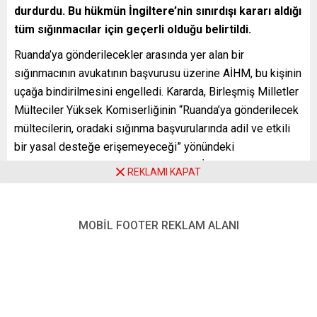
durdurdu. Bu hükmün İngiltere’nin sınırdışı kararı aldığı
tüm sığınmacılar için geçerli olduğu belirtildi.
Ruanda’ya gönderilecekler arasında yer alan bir
sığınmacının avukatının başvurusu üzerine AİHM, bu kişinin
uçağa bindirilmesini engelledi. Kararda, Birleşmiş Milletler
Mülteciler Yüksek Komiserliğinin “Ruanda’ya gönderilecek
mültecilerin, oradaki sığınma başvurularında adil ve etkili
bir yasal desteğe erişemeyeceği” yönündeki
değerlendirmesi dikkate alındı. Ayrıca İngiliz yargıçların,
REKLAMI KAPAT
Ruanda’nın ne kadar güvenli olduğu konusundaki şüpheli
yaklaşımına da dikkat çekildi.
MOBİL FOOTER REKLAM ALANI
İngiliz basınına konuşan kaynaklar, hükmün İngiltere’nin
sınırdışı kararı aldığı tüm sığınmacılar için geçerli olduğunu
belirtti. İçişleri Bakanlığı yetkilileri de BBC’ye yaptıkları
açıklamada, AİHM’nin “son dakika” müdahalesinin ardından
uçağın kalkamayacağını doğruladı.