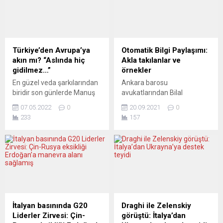
günü kapsamında, İngiliz
aya kıyasla arttı. Rus
hanedanının 4 kuşaktır
muhalefeti ve sürgündeki
kullandığı Norfolk kentindeki
Rus basını, iktidar çöktükten
Sandringham
sonra ülkede neler
Malikhanesi’nde ailesi ve
yaşanabileceğine dair
Türkiye’den Avrupa’ya
Otomatik Bilgi Paylaşımı:
arkadaşlarıyla bir araya
değerlendirmelerde
akın mı? “Aslında hiç
Akla takılanlar ve
gelecek. İngiltere Kraliçesi
bulunuyor. NOWAYA
gidilmez…”
örnekler
2....
GAZETA...
En güzel veda şarkılarından
Ankara barosu
biridir son günlerde Manuş
avukatlarından Bilal
Baba’dan dinlediğimiz “Bu
Erdoğan, her hafta
07.05.2022
0
20.09.2021
0
Havada Gidilmez” şarkısı.
yayınlanan “Hakkınız Var”
233
157
Nazan Öncel’in geçen
adlı programda finansal
yüzyılın son günlerinde
hesap bilgileri paylaşımı ile
çıkarttığı “Demir Leblebi”
ilgili son gelişmeleri
albümünde sözünü yazdığı
aktarmaya devam ediyor.
ve ses verdiği “Bu Havada
Bu hafta akla takılanları ve
Gidilmez”i aslında. Son
örneklerle otomatik bilgi
çırpınış sözüdür,
paylaşımını anlatan BAB
vedalaşmama isteğidir
Hukuk ve Danışmanlık’tan
Aslında Hiç Gidilmez… “Beni
avukat Bilal Erdoğan, Yeni
İtalyan basınında G20
Draghi ile Zelenskiy
bırakıp gitme bir yere
Posta gazetesinin YouTube
Liderler Zirvesi: Çin-
görüştü: İtalya’dan
Gidersen unutursun Dilerim
kanalındaki “Hakkınız Var”