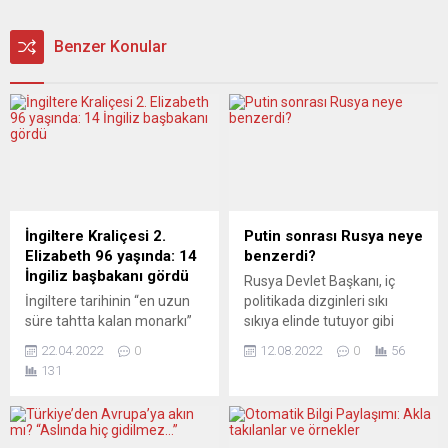
Benzer Konular
İngiltere Kraliçesi 2.
Putin sonrası Rusya neye
Elizabeth 96 yaşında: 14
benzerdi?
İngiliz başbakanı gördü
Rusya Devlet Başkanı, iç
İngiltere tarihinin “en uzun
politikada dizginleri sıkı
süre tahtta kalan monarkı”
sıkıya elinde tutuyor gibi
Kraliçe 2. Elizabeth’in doğum
görünüyor. Halkın desteği de
22.04.2022
0
12.08.2022
0
56
günü dolayısıyla atlara olan
var. Bağımsız kamuoyu
131
ilgisini de yansıtan, iki
araştırmaları enstitüsü
midilliyle Windsor Kalesi’nde
Levada Merkezi’ne göre,
çekilen bir fotoğrafı
halkın Putin’e güveni
yayınlandı. Kraliçe, doğum
temmuz ayında bir önceki