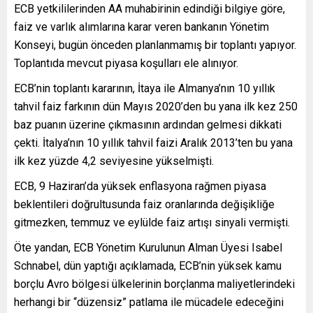
ECB yetkililerinden AA muhabirinin edindiği bilgiye göre,
faiz ve varlık alımlarına karar veren bankanın Yönetim
Konseyi, bugün önceden planlanmamış bir toplantı yapıyor.
Toplantıda mevcut piyasa koşulları ele alınıyor.
ECB’nin toplantı kararının, İtaya ile Almanya’nın 10 yıllık
tahvil faiz farkının dün Mayıs 2020’den bu yana ilk kez 250
baz puanın üzerine çıkmasının ardından gelmesi dikkati
çekti. İtalya’nın 10 yıllık tahvil faizi Aralık 2013’ten bu yana
ilk kez yüzde 4,2 seviyesine yükselmişti.
ECB, 9 Haziran’da yüksek enflasyona rağmen piyasa
beklentileri doğrultusunda faiz oranlarında değişikliğe
gitmezken, temmuz ve eylülde faiz artışı sinyali vermişti.
Öte yandan, ECB Yönetim Kurulunun Alman Üyesi Isabel
Schnabel, dün yaptığı açıklamada, ECB’nin yüksek kamu
borçlu Avro bölgesi ülkelerinin borçlanma maliyetlerindeki
herhangi bir “düzensiz” patlama ile mücadele edeceğini