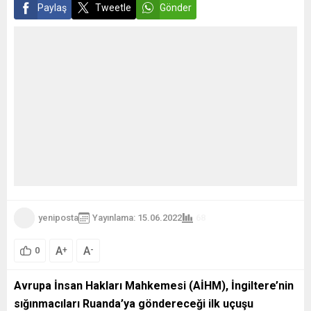
Paylaş
Tweetle
Gönder
yeniposta
Yayınlama: 15.06.2022
68
A
A
+
-
0
Avrupa İnsan Hakları Mahkemesi (AİHM), İngiltere’nin
sığınmacıları Ruanda’ya göndereceği ilk uçuşu