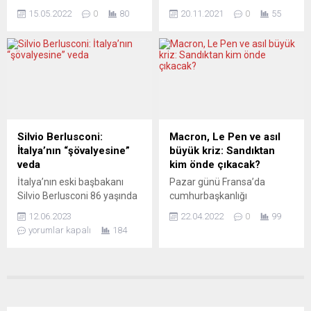
yönetilen İspanya’da, resmi
Bakanlığı binası önüne
BİR...
15.05.2022
0
80
20.11.2021
0
55
geçerliliği olmamasına
bırakılan 2 bin 231 ayakkabı
rağmen ilk kez ülke
ile koronavirüs (Covid-19)
genelinde “Monarşi mi,
salgınında hayatını
yoksa cumhuriyet mi?”
kaybedenler anıldı.
sorusuyla halk oylaması
“Vatandaşlar Grubu” adlı
yapıldı. İspanya’da koalisyon
girişimin gerçekleştirdiği
hükümetinin küçük ortağı
anma programı kapsamında
Unidas Podemos ittifakının
Covid-19 tedbirlerine
iki partisi Birleşik Sol (IU) ve
uyulması çağrısında
Silvio Berlusconi:
Macron, Le Pen ve asıl
Podemos tarafından
bulunuldu. Yapılan
İtalya’nın “şövalyesine”
büyük kriz: Sandıktan
desteklenen halk oylaması
açıklamada, Karadağ’da
veda
kim önde çıkacak?
için tüm büyük şehirlerdeki
Covid-19’dan hayatını
İtalya’nın eski başbakanı
Pazar günü Fransa’da
park ve meydanlara 725 oy...
kaybeden 2 bin 231 kişinin
Silvio Berlusconi 86 yaşında
cumhurbaşkanlığı
unutulmaması gerektiği
hayatını kaybetti. Hem
seçimlerinin ikinci tur
ifade edilerek can kaybının
12.06.2023
22.04.2022
0
99
İtalyan hem de uluslararası
oylaması yapılacak. Son
artmaması...
yorumlar kapalı
184
kamuoyunu bölen
anketlere göre görevdeki
açıklamalarıyla akıllarda
Cumhurbaşkanı Emmanuel
kalan Berlusconi, popülist
Macron, yüzde 55’le aşırı
siyasetin
sağda görülen rakibi Marine
öncülerindendi.İtalya’nın
Le Pen’in önünde. Le Pen
eski başbakanı Silvio
zaferi Avrupa’yı dağıtabilir.