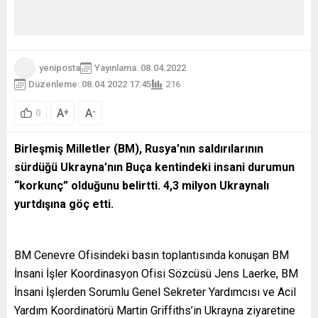
yeniposta
Yayınlama: 08.04.2022
Düzenleme: 08.04.2022 17:45
216
A
A
+
-
0
Birleşmiş Milletler (BM), Rusya’nın saldırılarının
sürdüğü Ukrayna’nın Buça kentindeki insani durumun
“korkunç” olduğunu belirtti. 4,3 milyon Ukraynalı
yurtdışına göç etti.
BM Cenevre Ofisindeki basın toplantısında konuşan BM
İnsani İşler Koordinasyon Ofisi Sözcüsü Jens Laerke, BM
İnsani İşlerden Sorumlu Genel Sekreter Yardımcısı ve Acil
Yardım Koordinatörü Martin Griffiths’in Ukrayna ziyaretine