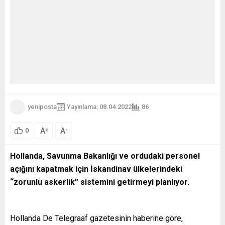
yeniposta
Yayınlama: 08.04.2022
86
A
A
+
-
0
Hollanda, Savunma Bakanlığı ve ordudaki personel
açığını kapatmak için İskandinav ülkelerindeki
“zorunlu askerlik” sistemini getirmeyi planlıyor.
Hollanda De Telegraaf gazetesinin haberine göre,