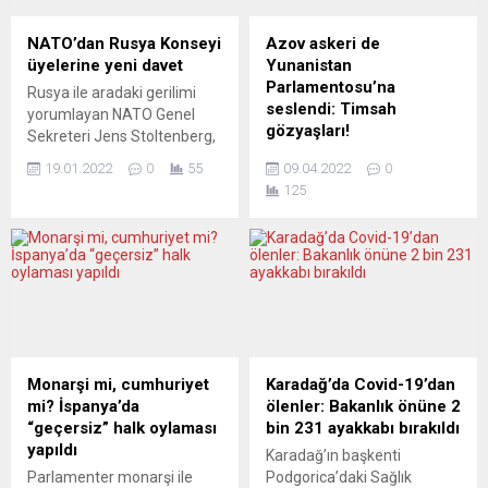
NATO’dan Rusya Konseyi
Azov askeri de
üyelerine yeni davet
Yunanistan
Parlamentosu’na
Rusya ile aradaki gerilimi
seslendi: Timsah
yorumlayan NATO Genel
gözyaşları!
Sekreteri Jens Stoltenberg,
bunu düşürmek için
Ukrayna Devlet Başkanı
19.01.2022
0
55
09.04.2022
0
Moskova’yı göreve çağırdı:
perşembe günü video
125
“Aksi takdirde bedeli yüksek
konferans aracılığıyla
olur.” Stoltenberg, Almanya
Yunanistan Parlamentosu
Başbakanı Olaf Scholz ile
huzurunda bir konuşma
yaptığı görüşmenin
yaptı. Zelenskiy ayrıca,
ardından ortak basın
Ukrayna’daki Yunan azınlığa
toplantısı düzenlendi.
mensup olduğunu söyleyen
Görüşmede, Rusya’nın
ve Mariupol’da savaşan bir
Ukrayna’nın çevresinde
adamın video mesajını
asker konuşlandırmasını ve
paylaştı. Bu kişinin aşırı
Monarşi mi, cumhuriyet
Karadağ’da Covid-19’dan
bunun Avrupa’nın
milliyetçi Azov Taburu üyesi
mi? İspanya’da
ölenler: Bakanlık önüne 2
güvenliğine yönelik etkisini
olması, Yunan
“geçersiz” halk oylaması
bin 231 ayakkabı bırakıldı
ele aldıklarını belirten...
medyasındaki köşe
yapıldı
Karadağ’ın başkenti
yazılarında tartışmalara yol
Parlamenter monarşi ile
Podgorica’daki Sağlık
açtı. TVXS (Yunanistan) BU