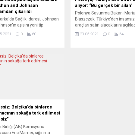
shon and Johnson
alıyor: “Bu gerçek bir silah”
amdan çıkarıldı
Polonya Savunma Bakanı Mari
rka’da Sağlık İdaresi, Johnson
Blaszczak, Türkiye’den insansı
hnson’ın aşısını yeni tip
araçları satın alacaklarını açıklad
virüse (Covid-19) karşı aşılama
Polonya resmi haber ajansının 
5.2021
0
60
23.05.2021
0
64
mından çıkardığını açıkladı.
haberine göre, Bakan Blaszczak
 İdaresi, Avrupa İlaç Ajansı
ülkesinin Türkiye’den 24 adet
yaptığı açıklamada, Johnson
Bayraktar (TB2) tipi silahlı insan
hnson şirketinin Covid-19’a
hava aracı (SİHA) alacağını söyl
eliştirdiği aşıyla çok nadir kanda
Blaszczak, “Bu, gerçek bir silah.
aşma vakaları arasında bağlantı
Avrupa’nın doğusunda, savaşla
bileceği yönündeki duyurusu
kendini kanıtladı. Aynı şekilde
atıldı. Danimarka’da Covid-19
Ortadoğu’da kullanıldı” ifadelerini
nın kontrol altında olduğu ve...
ssiz: Belçika’da binlerce
macının sokağa terk edilmesi
psiz”
 Birliği (AB) Komisyonu
zcüsü Eric Mamer, sığınma