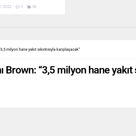
usu yapmak isteyen binlerce
1.2022
0
56
 sokağa terk edildiği Belçika’daki
 “bireysel” olarak niteledi. Bu
keye yönelik AB hukukunun ihlal
ği gerekçesiyle yasal prosedür
ılıp başlatılmayacağı bilinmiyor.
isyonu sözcülerinin günlük
toplantısında, özellikle
3,5 milyon hane yakıt sıkıntısıyla karşılaşacak”
a’da son haftalarda tırmanan
acı krizi gündeme taşındı....
ı Brown: “3,5 milyon hane yakıt s