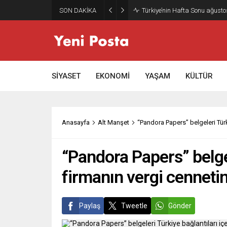
SON DAKİKA
Türkiye’nin Hafta Sonu ağusto
SİYASET
EKONOMİ
YAŞAM
KÜLTÜR
Anasayfa
Alt Manşet
“Pandora Papers” belgeleri Türki
“Pandora Papers” belgel
firmanın vergi cennetin
Paylaş
Tweetle
Gönder