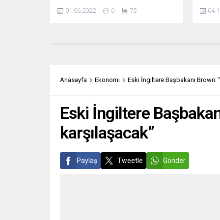
tarafından kurulan, Uluslararası Ceza
başvur
01.06.2022
0
75
04.1
Mahkemesi (UCM) ve Avrupa Adli
kişinin
İşbirliğini Geliştirme Ajansı’nın
durumu
(Eurojust) destek verdiği Uluslararası
üye ül
Ortak Soruşturma Ekibi’ne (JIT)
edildi
katıldı. Eurojust’tan yapılan yazılı
başlat
açıklamada, Ukrayna’da işlenen
AB Kom
uluslararası suçlara ilişkin delilleri
basın 
Anasayfa
Ekonomi
Eski İngiltere Başbakanı Brown: “
toplamak için kurulan Uluslararası
Belçik
Ortak Soruşturma...
sığınm
Eski İngiltere Başbakan
karşılaşacak”
Paylaş
Tweetle
Gönder