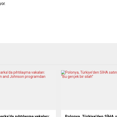
yor.
arka’da pıhtılaşma vakaları:
Polonya, Türkiye’den SİHA s