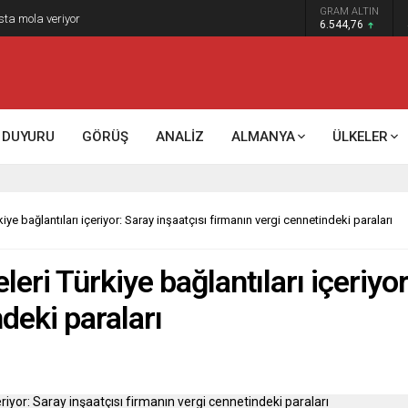
GRAM ALTIN
sta mola veriyor
6.544,76
DUYURU
GÖRÜŞ
ANALİZ
ALMANYA
ÜLKELER
ye bağlantıları içeriyor: Saray inşaatçısı firmanın vergi cennetindeki paraları
eri Türkiye bağlantıları içeriyor
deki paraları