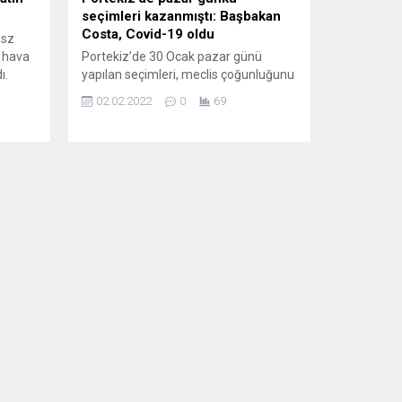
seçimleri kazanmıştı: Başbakan
Costa, Covid-19 oldu
usz
z hava
Portekiz’de 30 Ocak pazar günü
ı.
yapılan seçimleri, meclis çoğunluğunu
(PAP)
elde ederek kazanan Sosyalist Parti
02.02.2022
0
69
,
(PS) lideri ve Başbakan Antonio
Costa’nın Covid-19 testinin pozitif
sız
çıktığı bildirildi. Başbakanlık
edi.
Ofisi’nden yapılan yazılı açıklamada,
rutin Covid-19 testi yapılan Costa’nın
rda
test sonucunun pozitif olduğu,
herhangi bir hastalık belirtisi
...
bulunmadığı ve ülkedeki protokol
kapsamında 7...