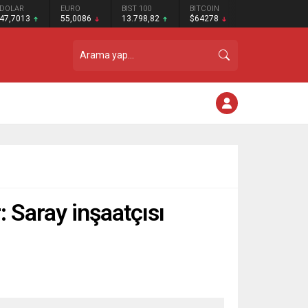
DOLAR
EURO
BIST 100
BITCOIN
47,7013
55,0086
13.798,82
$64278
: Saray inşaatçısı