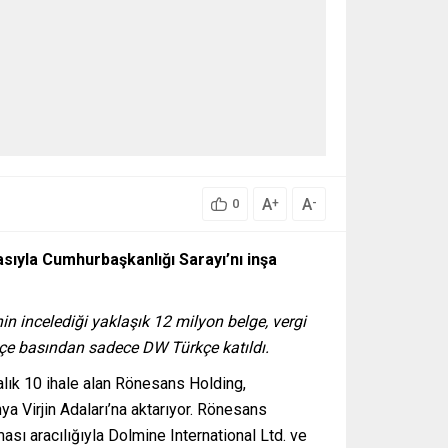
A
A
+
-
0
sıyla Cumhurbaşkanlığı Sarayı’nı inşa
n incelediği yaklaşık 12 milyon belge, vergi
ürkçe basından sadece DW Türkçe katıldı
.
alık 10 ihale alan Rönesans Holding,
ya Virjin Adaları’na aktarıyor. Rönesans
ması aracılığıyla Dolmine International Ltd. ve