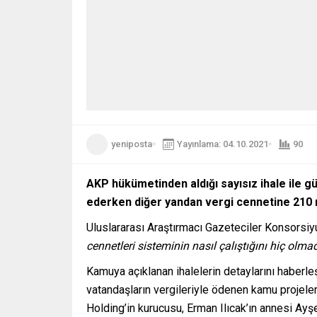
yeniposta
Yayınlama: 04.10.2021
90
AKP hükümetinden aldığı sayısız ihale ile 
ederken diğer yandan vergi cennetine 210 mi
Uluslararası Araştırmacı Gazeteciler Konsorsi
cennetleri sisteminin nasıl çalıştığını hiç olm
Kamuya açıklanan ihalelerin detaylarını haberle
vatandaşların vergileriyle ödenen kamu projeleri
Holding’in kurucusu, Erman Ilıcak’ın annesi Ayşe 