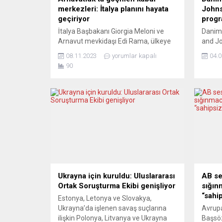
merkezleri: İtalya planını hayata
John
geçiriyor
progr
İtalya Başbakanı Giorgia Meloni ve
Danima
Arnavut mevkidaşı Edi Rama, ülkeye
and Jo
gelen sığınmacı sayısını azaltmak
korona
08.11.2023
yorumlar kapalı
04.0
amacıyla bir anlaşma imzaladı. Bu
progra
90
anlaşma çerçevesinde Arnavutluk’ta,
Sağlık
İtalya tarafından idare edilecek iki
(EMA) 
kabul merkezi kurulacak ve denizden
and Jo
kurtarılan yaklaşık 3 bin göçmen için
karşı g
ev sahipliği yapılacak. Kara yoluyla
pıhtıl
gelen sığınmacılar ise buraya
buluna
gönderilmeyecek. Uzmanlar, bu...
hatırl
salgını
Ukrayna için kuruldu: Uluslararası
AB se
Ortak Soruşturma Ekibi genişliyor
sığın
“sahi
Estonya, Letonya ve Slovakya,
Ukrayna’da işlenen savaş suçlarına
Avrupa
ilişkin Polonya, Litvanya ve Ukrayna
Başsö