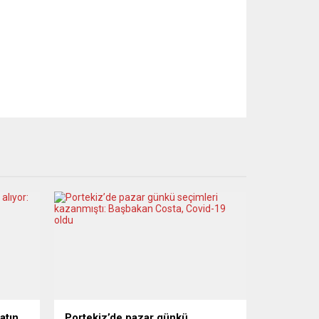
atın
Portekiz’de pazar günkü