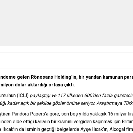
gündeme gelen Rönesans Holding’in, bir yandan kamunun para
lyon dolar aktardığı ortaya çıktı.
yumu’nun (ICIJ)
paylaştığı ve 117 ülkeden 600’den fazla gazetecini
adığı kadar açık bir şekilde gözler önüne seriyor. Araştırmaya T
ştiren Pandora Papers’a göre, son beş yılda yaklaşık 16 milyar lir
nden elde ettiği kârların bir kısmını vergiden kaçınmak için Britan
Ilıcak’ın da isminin geçtiği belgelerde Ayşe Ilıcak’ın, Alcogal fir