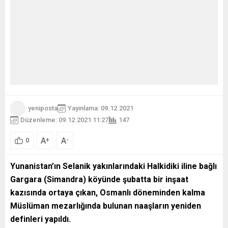
yeniposta
Yayınlama: 09.12.2021
Düzenleme: 09.12.2021 11:27
147
A
A
+
-
0
Yunanistan’ın Selanik yakınlarındaki Halkidiki iline bağlı
Gargara (Simandra) köyünde şubatta bir inşaat
kazısında ortaya çıkan, Osmanlı döneminden kalma
Müslüman mezarlığında bulunan naaşların yeniden
definleri yapıldı.