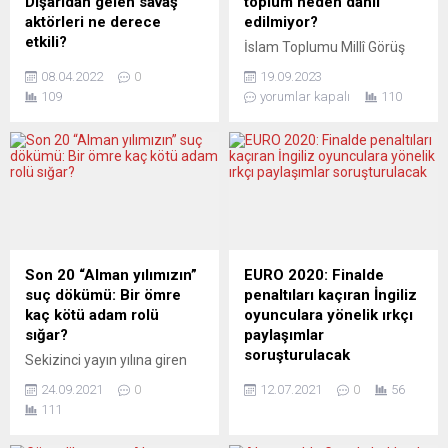
Dışarıdan gelen savaş
toplum neden dahil
aktörleri ne derece
edilmiyor?
etkili?
İslam Toplumu Millî Görüş
Ukrayna’da dehşet veren ve
(IGMG) Genel Sekreteri Ali
08.04.2022
0
19.09.2023
insanlık adına utanılacak
Mete, mülteci sayısındaki
109
yorumlar kapalı
110
görüntülere de sahne olan
artışla birlikte gittikçe daha
sıcak savaşı, acaba barış
da popülist bir dilin hâkim
görüşmeleri ile sona
olduğu tartışmalar
erdirmek mümkün mü?
dolayısıyla bir açıklamada
Telepolis’te bir analiz
bulundu. “Almanya güçlü bir
kaleme alan araştırmacı-
sivil topluma sahip. Şehirler
yazar Malte Daniljuk,
ve belediyeler mültecileri
Ukrayna’nın Avrupa’nın
kabul ederken ve devam
ortasında ikinci bir
eden süreçlerde bunu göz
Son 20 “Alman yılımızın”
EURO 2020: Finalde
Afganistan’a dönüşme
önünde bulundurmalı. Cami
suç dökümü: Bir ömre
penaltıları kaçıran İngiliz
tehdidine işaret ediyor.
cemiyetleri aktif destek...
kaç kötü adam rolü
oyunculara yönelik ırkçı
Federal Almanya’da
sığar?
paylaşımlar
toplumsal, siyasi, sanat ve
soruşturulacak
Sekizinci yayın yılına giren
bilim konularına eleştirel
Düsseldorf merkezli
İngiliz polisi, 2020 Avrupa
yaklaşan...
24.09.2021
0
12.07.2021
0
56
PoliTeknik gazetesinin yeni
Futbol Şampiyonası (EURO
111
sayısında ilginç bir döküm
2020) finalinde İtalya’ya
yer aldı. Gazetenin
penaltılarda yenilen