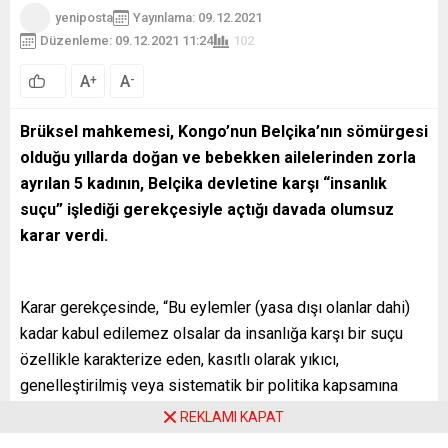
yeniposta
Yayınlama: 09.12.2021
Düzenleme: 09.12.2021 11:24
102
A
A
+
-
0
Brüksel mahkemesi, Kongo’nun Belçika’nın sömürgesi
olduğu yıllarda doğan ve bebekken ailelerinden zorla
ayrılan 5 kadının, Belçika devletine karşı “insanlık
suçu” işlediği gerekçesiyle açtığı davada olumsuz
karar verdi.
Karar gerekçesinde, “Bu eylemler (yasa dışı olanlar dahi)
kadar kabul edilemez olsalar da insanlığa karşı bir suçu
özellikle karakterize eden, kasıtlı olarak yıkıcı,
genelleştirilmiş veya sistematik bir politika kapsamına
girmiyor” ifadesine yer verildi.
REKLAMI KAPAT
Kongo’nun Belçika sömürgesi olduğu 1908-1960