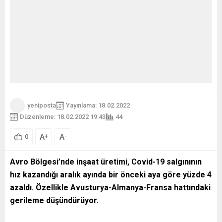
yeniposta
Yayınlama: 18.02.2022
Düzenleme: 18.02.2022 19:43
44
A
A
+
-
0
Avro Bölgesi’nde inşaat üretimi, Covid-19 salgınının
hız kazandığı aralık ayında bir önceki aya göre yüzde 4
azaldı. Özellikle Avusturya-Almanya-Fransa hattındaki
gerileme düşündürüyor.