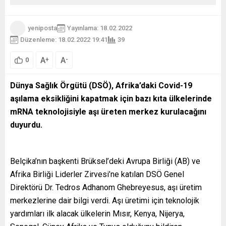
yeniposta
Yayınlama: 18.02.2022
Düzenleme: 18.02.2022 19:41
39
A
A
+
-
0
Dünya Sağlık Örgütü (DSÖ), Afrika’daki Covid-19
aşılama eksikliğini kapatmak için bazı kıta ülkelerinde
mRNA teknolojisiyle aşı üreten merkez kurulacağını
duyurdu.
Belçika’nın başkenti Brüksel’deki Avrupa Birliği (AB) ve
Afrika Birliği Liderler Zirvesi’ne katılan DSÖ Genel
Direktörü Dr. Tedros Adhanom Ghebreyesus, aşı üretim
merkezlerine dair bilgi verdi. Aşı üretimi için teknolojik
yardımları ilk alacak ülkelerin Mısır, Kenya, Nijerya,