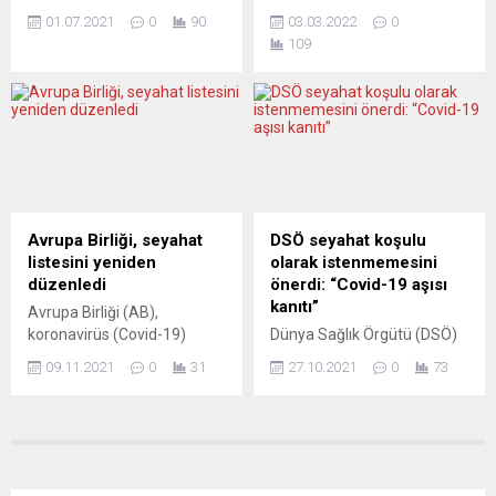
Yapılan bir araştırma,
uyum artık bozuldu: Bu
01.07.2021
0
90
03.03.2022
0
Almanya’da her iki kişiden
bölgelerde ilk turda
109
birinin komplo teorilerine
çoğunluk sol popülist Jean-
inandığını ve siyasileri
Luc Mélenchon’a oy
“arkalarındaki güçlerin
verirken, ikinci turda Marine
piyonu” olarak gördüğünü
Le Pen oyların yüzde 58’ini
ortaya koydu. Almanya,
aldı. Fransa’daki
Fransa, İngiltere, Polonya ve
Cumhurbaşkanlığı seçimleri,
Amerika Birleşik
merkezin dağınık durumdaki
Devletleri’nden 10 bini aşkın
eski sömürgeleriyle
kişiyle yapılan anketlere
ilişkilerinde yaşanan derin
Avrupa Birliği, seyahat
DSÖ seyahat koşulu
dayanan bir araştırma,
krizi de ortaya çıkardı. LE
listesini yeniden
olarak istenmemesini
halkla demokratik sistem
FIGARO (Fransa) İŞ DE...
düzenledi
önerdi: “Covid-19 aşısı
arasındaki bağların
kanıtı”
Avrupa Birliği (AB),
zayıfladığını ortaya koydu.
koronavirüs (Covid-19)
Dünya Sağlık Örgütü (DSÖ)
Robert Bosch Vakfı ile sivil...
nedeniyle uygulanan
Acil Durum Komitesi, örgüt
09.11.2021
0
31
27.10.2021
0
73
seyahat kısıtlamalarından
üyesi 194 ülkeye
muaf tutulabilecek ülkeler
uluslararası seyahatlerde
listesinden Ukrayna ve
tek koşul olarak “Covid-19
Singapur’u çıkardı. AB
aşısı kanıtı” istememeleri ve
Konseyi’nden yapılan
DSÖ’nün acil kullanımına
açıklamaya göre, AB
onay verdiği koronavirüs