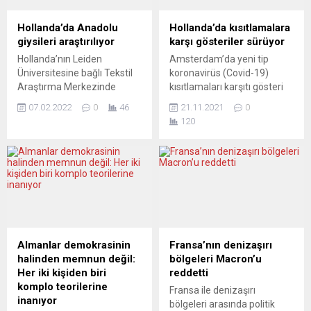
Hollanda’da Anadolu
Hollanda’da kısıtlamalara
giysileri araştırılıyor
karşı gösteriler sürüyor
Hollanda’nın Leiden
Amsterdam’da yeni tip
Üniversitesine bağlı Tekstil
koronavirüs (Covid-19)
Araştırma Merkezinde
kısıtlamaları karşıtı gösteri
(TRC), Anadolu’dan ve
iptal edilmesine rağmen
07.02.2022
0
46
21.11.2021
0
dünyanın farklı yerlerinden
kalabalık bir grup Dam
120
bir araya getirilen kıyafet,
meydanında toplanarak
aksesuar ve tekstil
yürüyüş yaptı. Farklı
ürünlerinin toplumdaki yeri
grupların Amsterdam’da
ile rolü üzerine araştırmalar
düzenlemek istediği
yapılıyor. İslam
protesto önceki gün
coğrafyasından ve
Rotterdam kentinde çıkan
Anadolu’dan birçok eserin
olaylar nedeniyle iptal
yer aldığı Leiden
edilmesine rağmen, Dam
Üniversitesine bağlı
meydanında toplanan
Almanlar demokrasinin
Fransa’nın denizaşırı
merkezde Orta Asya,
yaklaşık bin kişilik gruba
halinden memnun değil:
bölgeleri Macron’u
Avrupa, Orta Doğu, Afrika ve
polis, yürüyüş boyunca eşlik
Her iki kişiden biri
reddetti
Amerika’dan getirilen...
etti. “Faşizme hayır”,...
komplo teorilerine
Fransa ile denizaşırı
inanıyor
bölgeleri arasında politik