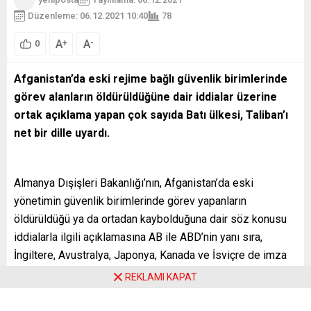
Düzenleme: 06.12.2021 10:40
78
A
A
+
-
0
Afganistan’da eski rejime bağlı güvenlik birimlerinde
görev alanların öldürüldüğüne dair iddialar üzerine
ortak açıklama yapan çok sayıda Batı ülkesi, Taliban’ı
net bir dille uyardı.
Almanya Dışişleri Bakanlığı’nın, Afganistan’da eski
yönetimin güvenlik birimlerinde görev yapanların
öldürüldüğü ya da ortadan kaybolduğuna dair söz konusu
iddialarla ilgili açıklamasına AB ile ABD’nin yanı sıra,
İngiltere, Avustralya, Japonya, Kanada ve İsviçre de imza
attı.
REKLAMI KAPAT
Taliban rejimine yönelik açıklamada, bu örgütün, eski rejime