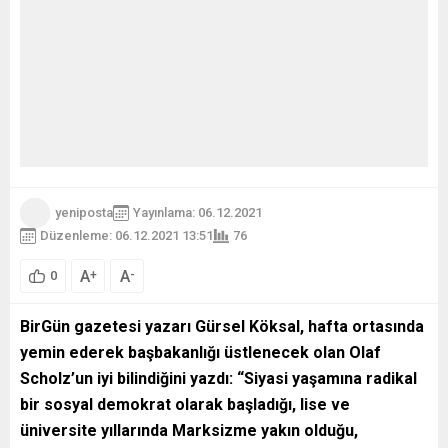
yeniposta
Yayınlama: 06.12.2021
Düzenleme: 06.12.2021 13:51
76
A
A
+
-
0
BirGün gazetesi yazarı Gürsel Köksal, hafta ortasında
yemin ederek başbakanlığı üstlenecek olan Olaf
Scholz’un iyi bilindiğini yazdı: “Siyasi yaşamına radikal
bir sosyal demokrat olarak başladığı, lise ve
üniversite yıllarında Marksizme yakın olduğu,