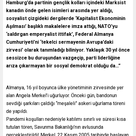
Hamburg’da partinin gençlik kolları içindeki Marksist
kanadın önde gelen isimleri arasında yer aldığı,
sosyalist çizgideki dergilerde ‘Kapitalist Ekonominin
Aşılması’ başlıklı makalelere imza attığı, NATO’yu
‘saldırgan emperyalist ittifak’, Federal Almanya
Cumhuriyeti’ni ‘tekelci sermayenin Avrupa’daki
zirvesi’ olarak tanımladığı biliniyor. Yaklaşık 30 yıl önce
sessizce bu duruşundan vazgeçip, parti liderliğine
arıza çıkarmayan bir sosyal demokrat olduğu da…”
Almanya, 16 yıl boyunca ülke yönetiminin zirvesinde yer
alan Angela Merkel’i uğurluyor. Önceki gün, bandonun
sevdiği şarkıları çaldığı “meşaleli” askeri uğurlama töreni
de yapıldı.
Pandemi koşulları nedeniyle katılımı sınırlı ve süresi kısa
tutulan tören, Savunma Bakanlığı’nın avlusunda
gerçekleştirildi! Merkel, 22 Kasım 2005 tarihinde başlayan