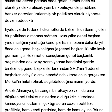
muhafete geçen partinin önde gelen isimlerinden biri
olarak ya da kurulacak yeni bir koalisyonda şimdikine
benzer görevler üstlenmiş bir politikacı olarak siyasete
devam edecekti.
Eyalet ya da federal hükümetlerde bakanlık üstlenmiş olan
bir politikacı olmasına rağmen, uzun yıllar genel başkan
yardımcılığını yürüttüğü kendi partisinin tabanı daha iki yıl
önce onu genel başkanlığına (eşgenel başkanlık) bile layık
görmemişti. Hezimetle sonuçlanan genel başkanlık
seçiminden dokuz ay sonra yarışta kendisini geride
bırakan eş genel başkanlar tarafından SPD’nin “federal
başbakan adayı” olarak atandığında kimse onun gerçekten
Merkel’in halefi olarak seçilebileceğine inanmıyordu.
Ancak Almanya gibi zengin bir ülkeyi zavallı duruma
düşüren sel felaketinin neden olduğu kriz sürecinde
kamuoyunun özlemini çektiği sorun çözen politikacı
profiliyle, hem kendi partisine, hem de kamuoyuna “birinci