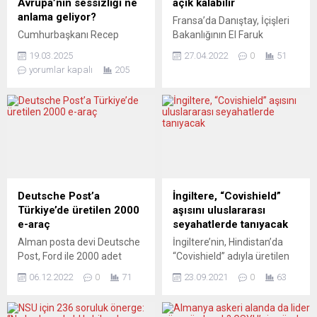
Avrupa’nın sessizliği ne
açık kalabilir
anlama geliyor?
Fransa’da Danıştay, İçişleri
Cumhurbaşkanı Recep
Bakanlığının El Faruk
Tayyip Erdoğan’ın en güçlü
Camisi’nin açık kalmasına
19.03.2025
27.04.2022
0
51
siyasi rakibi olarak görülen
ilişkin itirazını reddetti.
yorumlar kapalı
205
İstanbul Büyükşehir
Cami Derneği Pessac
Belediye Başkanı Ekrem
Müslümanlar Birliği’nin
İmamoğlu, bugün
avukatı Sefen Guez Guez,
(çarşamba) gözaltına alındı.
Twitter’dan yaptığı
Bu hamle, Türkiye’de
açıklamada, Danıştayın
muhalefete yönelik
İçişleri Bakanlığının El Faruk
baskıların yeni bir aşamaya
Camisi’nin açık kalmasına
geçtiği yönündeki endişeleri
ilişkin itirazını reddederek,
artırıyor. Peki, bu adım
açık kalmasının devamına
Deutsche Post’a
İngiltere, “Covishield”
sadece bir iç mesele mi,
hükmettiğini belirtti. Guez
Türkiye’de üretilen 2000
aşısını uluslararası
yoksa Avrupa’nın da kayıtsız
Guez, Bakanlığın Danıştaya
e-araç
seyahatlerde tanıyacak
kalamayacağı bir gelişme
sunduğu dava dosyasında,
Alman posta devi Deutsche
İngiltere’nin, Hindistan’da
mi? İmamoğlu...
camiyi teröre...
Post, Ford ile 2000 adet
“Covishield” adıyla üretilen
elektrikli ticari araç alımı
AstraZeneca aşısını
06.12.2022
0
71
23.09.2021
0
63
konusunda anlaştı. 2023 yılı
uluslararası seyahatlerde
içinde teslim edilecek olan
tanıyacağı bildirildi. İngilliz
e-araçlar Türkiye’de
hükümeti uluslararası