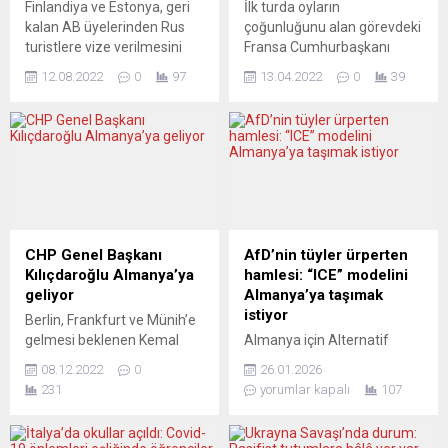
Finlandiya ve Estonya, geri
İlk turda oyların
kalan AB üyelerinden Rus
çoğunluğunu alan görevdeki
turistlere vize verilmesini
Fransa Cumhurbaşkanı
askıya almalarını istedi.
Emmanuel Macron ve aşırı
12.08.2022
0
97
13.04.2022
0
39
Ukrayna Devlet Başkanı
sağcı rakibi Marine Le Pen,
Zelenskiy de bu tedbirin
ikinci turda 2017’de olduğu
getirilmesinden yana. AB
gibi yine cumhurbaşkanlığı
dışişleri bakanlarının öneriyi
yarışına girecekler. Avrupa
ağustos ayında
basını, vaziyet benzer
değerlendirmeye alması
görünse de temel koşulların
bekleniyor. Avrupa basını bu
Macron ve Le Pen için de
konuda hemfikir değil.
nasıl değiştiğini tartışıyor.
DEUTSCHLANDFUNK
CONTREPOINTS (Fransa)
CHP Genel Başkanı
AfD’nin tüyler ürperten
(Almanya) KREMLİN’İN
YENİ BÖLÜNME HALK VE...
Kılıçdaroğlu Almanya’ya
hamlesi: “ICE” modelini
PROPAGANDA
geliyor
Almanya’ya taşımak
DEĞİRMENİNE SU TAŞIMAK
istiyor
Berlin, Frankfurt ve Münih’e
Deutschlandfunk bunun
gelmesi beklenen Kemal
Almanya için Alternatif
hedefe ulaştıracağını
Kılıçdaroğlu’nun, bazı yatırım
(AfD), son kamuoyu
düşünmüyor:...
08.12.2022
0
26.01.2026
kuruluşları ve akademik
yoklamalarına göre ülke
231
yorumlar kapalı
107
çevrelerle görüşmeler
genelinde birinci parti
yapacağı ileri sürülüyor. CHP
konumuna yükselmiş
Genel Başkanı Kemal
durumda. Bugün seçim