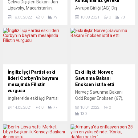
konuşmamız gerekir”
Çekya Dışişleri Bakanı Jan
Lipavsky, Macaristan’ın,
Avrupa Birliği (AB) Dış
Rusya’dan petrol alınmasını
İlişkiler ve Güvenlik Politikası
18.05.2022
0
79
18.08.2021
0
70
yasaklamayı planlayan
Yüksek Temsilcisi Josep
Avrupa Birliği (AB)
Borrell, “Taliban’la herhangi
Komisyonu’nun yeni
bir işbirliğinin” yeni iktidar
yaptırım paketine yönelik
sahiplerinin temel haklara
tutumunu eleştirdi. Lipavsky,
göstereceği saygıya bağlı
Twitter’dan yaptığı
olduğunu hatırlattı. AB
açıklamada, Avrupa’nın
Yüksek temsilcisi Josep
bugün her zamankinden
Borrell, AB Dışişleri
daha fazla birlik içinde
Bakanlarının olağanüstü
İngiliz İşçi Partisi eski
Eski ilişki: Norveç
olması gerektiğini belirterek,
video konferans
lideri Corbyn’in bayram
Savunma Bakanı
“Macaristan hükümetinin
toplantısının ardından
mesajında Filistin
Enoksen istifa etti
Rusya’nın enerji ihracatını
yaptığı açıklamalarla
vurgusu
Norveç Savunma Bakanı
hedef alan herhangi bir
Brüksel’deki Taliban
İngiltere’de eski İşçi Partisi
Odd Roger Enoksen (67),
yaptırımı desteklememe
eğilimine açıklık kazandırdı.
lideri Jeremy Corbyn,
kendisinden çok genç bir
kararı ve bu...
“Afgan halkını
14.05.2021
0
77
10.04.2022
0
Ramazan Bayramı
kadınla yasak ilişki
desteklemeye devam...
130
dolayısıyla paylaştığı
yaşadığının ortaya çıkması
dayanışma ve barış
üzerine istifa etti. Norveç’in
mesajında, bayramı
VG gazetesinin haberine
evlerinde kutlayamayan,
göre, Enoksen’un 2005’te 18