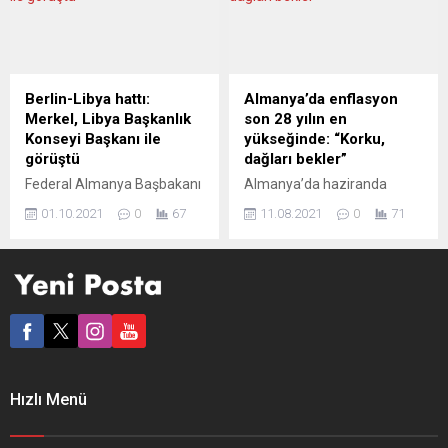
şiddet ve baskı tehdidi
yaşındaki lise öğrencisiyle
altında yaşayan Filistinlilere
uzun süre yasak ilişki
vurgu yaptı. İsrail’in
yaşadığı ortaya çıktı.
Filistin’deki kanlı
Skandalın ortaya
operasyonları İşçi Partisi
çıkmasından sonra olayı
Berlin-Libya hattı:
Almanya’da enflasyon
içindeki cephelemeyi de
doğrulayan ve
Merkel, Libya Başkanlık
son 28 yılın en
daha bir görünür hale
kamuoyundan özür dileyen
Konseyi Başkanı ile
yükseğinde: “Korku,
getirdi. Filistin’e verdiği
Enoksen, istifa...
görüştü
dağları bekler”
destekle bilinen ve
Federal Almanya Başbakanı
Almanya’da haziranda
Londra’da Başbakanlık
Angela Merkel, Libya
yüzde 2,3 olan yıllık
binası önündeki...
01.10.2021
0
67
11.08.2021
0
71
Başkanlık Konseyi Başkanı
enflasyon, KDV indirimlerinin
Muhammed Yunus el Menfi
sona ermesi, yüksek enerji
ile başkent Berlin’de bir
fiyatları ve tedarik
araya geldi ve yeni
darboğazlarının etkisiyle
hükümetin de Libya
temmuzda yüzde 3,8’ye
konusuna öncelik vereceğini
çıkarak, aralık 1993’den beri
belirtti. Başbakan Angela
en yüksek seviyesine ulaştı.
Merkel ve Yunus el Menfi,
Almanya Federal İstatistik
Başbakanlık’ta yapılacak
Ofisi (Destatis), ülkede fiyat
Hızlı Menü
görüşme öncesinde
artışlarına ilişkin temmuz ayı
açıklama yaptı. Almanya
nihai verilerini açıkladı. Buna
Başbakanı, ülkesinin
göre, haziranda yüzde 2,3