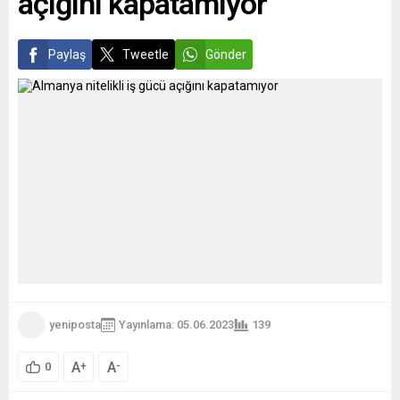
açığını kapatamıyor
gerginliğe neden olan
denizaltı krizi, halihazırda iki
ülke...
Paylaş
Tweetle
Gönder
yeniposta
Yayınlama: 05.06.2023
139
A
A
+
-
0