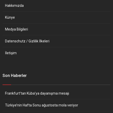
geçmişte Libya meselesini
olan yıllık...
Hakkımızda
çok yoğun bir...
Künye
Medya Bilgileri
Datenschutz / Gizlilik İlkeleri
İletişim
Son Haberler
Frankfurt’tan Küba’ya dayanışma mesajı
Türkiye’nin Hafta Sonu ağustosta mola veriyor