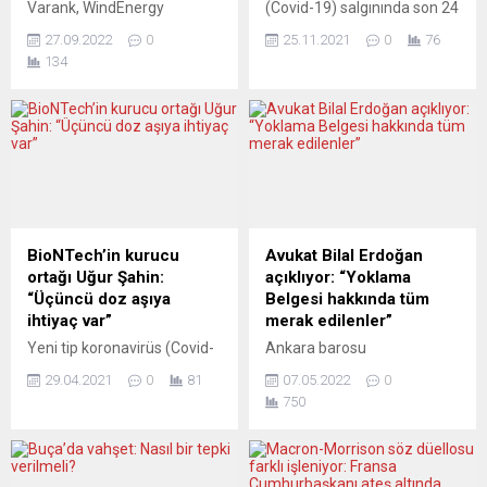
Varank, WindEnergy
(Covid-19) salgınında son 24
Hamburg Konferans ve
saatte 85 kişi hayatını
27.09.2022
0
25.11.2021
0
76
Fuarı’nda, Türkiye’deki
kaybetti. Sağlık
134
yatırım ortamını anlattı:
Bakanlığının verilerine göre,
“Türkiye, Avrupa ve Orta
ülkede dün itibarıyla son 24
Asya’nın rüzgâr enerjisi
saatte yapılan 562 bin 505
merkezi olmaya hazır.”
testte, 12 bin 448 kişiye
Türkiye Sanayi ve Teknoloji
Covid-19 tanısı konuldu.
Bakanı Mustafa Varank,
Böylece salgının başladığı
küresel temiz enerjiye
şubat 2020’den bu yana
geçişte rüzgar enerjisinin
vaka sayısı 4 milyon 954 bin
temel taş olacağını
585’e...
BioNTech’in kurucu
Avukat Bilal Erdoğan
belirterek, “Türkiye, Avrupa
ortağı Uğur Şahin:
açıklıyor: “Yoklama
ve Orta Asya’nın rüzgâr
“Üçüncü doz aşıya
Belgesi hakkında tüm
enerjisi merkezi olmaya...
ihtiyaç var”
merak edilenler”
Yeni tip koronavirüs (Covid-
Ankara barosu
19) aşısını geliştiren, Alman
avukatlarından Bilal Erdoğan
29.04.2021
0
81
07.05.2022
0
biyoteknoloji firması
Yeni Posta gazetesinin
750
BioNTech’in kurucu ortağı
YouTube kanalında
Prof. Dr. Uğur Şahin,
yayınlanan “Hakkınız Var”
Türkiye’ye mümkün
programının bu haftaki
olduğunca çok aşı vermek
bölümünde “Yoklama