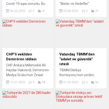
Covid-19 aşısı zorunlu. Bu
“İlkeler ve Hedefler”
adım, zorunlu aşı
metninin, son anda masanın
06.02.2022
0
41
02.06.2022
0
41
tartışmasını AB ülkeleri
gündemine geldiği, laiklikle
başta olmak üzere pek çok
ilgili ifadenin de toplantı
ülkede yeniden gündeme
sırasında metne eklendiği
getirdi. Peki, Türkiye’de
öğrenildi. Altı muhalefet
durum ne? Omicron
partisi liderinin pazar
varyantının dünyada baskın
akşamı 7 saat 15 dakika
haline gelmesinin
süren toplantısının
ardından Avusturya, geçen
ayrıntılarına DW Türkçe
ay radikal bir adım atarak
ulaştı. Partilerin üst düzey
CHP’li vekilden
Vatandaş TBMM’den
Covid-19 aşısını tüm
yetkililerinden edinilen
Demirören iddiası
“adalet ve güvenlik”
yetişkinler için zorunlu hale
bilgiye göre, birebir
istedi
CHP Ankara Milletvekili Ali
getirdi....
görüşmeler sırasında henüz
Haydar Hakverdi, Demirören
TBMM Dilekçe
hazırlanmamış olan...
Medya Grubu’nun Ziraat
Komisyonu’nun verileri,
Bankası’na olan 750 milyon
toplumun adalet ve güvenlik
12.01.2022
0
38
01.02.2022
0
33
dolarlık kredi borcunda kuru
talebindeki artışı ortaya
4 TL’ye sabitlemek için kulis
koydu. Komisyona yapılan
yürüttüğünü iddia etti.
başvurular arasında bu
Demirören Medya
yasama döneminde “adalet
Grubu’nun 5 Nisan 2018
ve güvenlik” başlığı ilk kez ilk
tarihinde Doğan Medya
sırada yer aldı. HDP