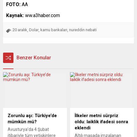
FOTO:
AA
Kaynak:
ww.a3haber.com
20 aralık
Dolar
kamu bankaları
nureddin nebati
,
,
,
Benzer Konular
Zorunlu aşı: Türkiye’de
İlkeler metni sürpriz
mümkün mü?
oldu: laiklik ifadesi sonra
eklendi
Avusturya’da 4 Şubat
itibariyle tüm yetişkinlere
Altılı masada imzalanan