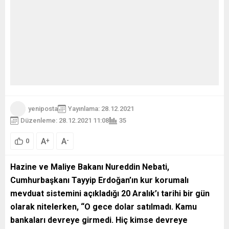
yeniposta
Yayınlama: 28.12.2021
Düzenleme: 28.12.2021 11:08
35
A
A
+
-
0
Hazine ve Maliye Bakanı Nureddin Nebati,
Cumhurbaşkanı Tayyip Erdoğan’ın kur korumalı
mevduat sistemini açıkladığı 20 Aralık’ı tarihi bir gün
olarak nitelerken, “O gece dolar satılmadı. Kamu
bankaları devreye girmedi. Hiç kimse devreye