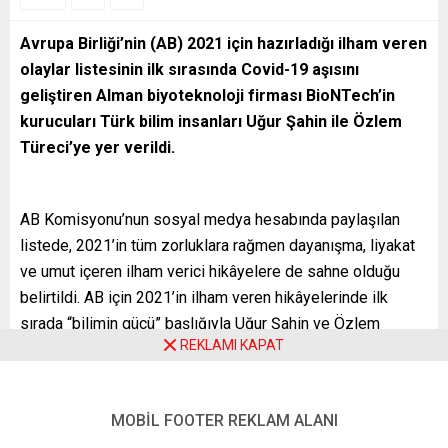
Avrupa Birliği’nin (AB) 2021 için hazırladığı ilham veren
olaylar listesinin ilk sırasında Covid-19 aşısını
geliştiren Alman biyoteknoloji firması BioNTech’in
kurucuları Türk bilim insanları Uğur Şahin ile Özlem
Türeci’ye yer verildi.
AB Komisyonu’nun sosyal medya hesabında paylaşılan
listede, 2021’in tüm zorluklara rağmen dayanışma, liyakat
ve umut içeren ilham verici hikâyelere de sahne olduğu
belirtildi. AB için 2021’in ilham veren hikâyelerinde ilk
sırada “bilimin gücü” başlığıyla Uğur Şahin ve Özlem
REKLAMI KAPAT
Türeci’ye yer verildi.
Şahin ve Türeci’nin Covid-19 aşısını geliştirerek
milyonlarca kişinin hayatını kurtardıkları için Liyakat Nişanı
MOBİL FOOTER REKLAM ALANI
ile ödüllendirildikleri hatırlatılarak, “herkes için ilham verici”