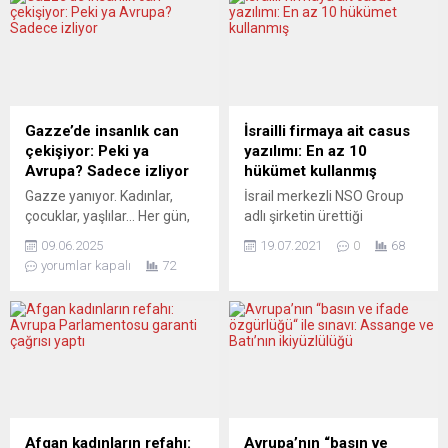
cenaze törenine Pürsün’ün
yapılan açıklamaya göre,
eşi Ülkü Pürsün, oğulları
Merheim semtindeki
Yarış, Yaman ve Yankı
Ostmerheimer Caddesi’nde
Pürsün ile aile yakınlarının
inşaat çalışması esnasında
yanı sıra Frankfurt ve
bulunan Amerika yapımı 50
çevresinden dostları ve çok
kilogramlık bombanın imha
sayıda meslektaşı katıldı.
çalışmaları sırasında
Gazze’de insanlık can
İsrailli firmaya ait casus
Türkiye’nin Frankfurt
bölgede oturan yaklaşık
çekişiyor: Peki ya
yazılımı: En az 10
Başkonsolosu İlknur
1200 kişi tahliye edildi.
Avrupa? Sadece izliyor
hükümet kullanmış
Akdevelioğlu, Kültür ve
Tahliye edilenler arasında
Gazze yanıyor. Kadınlar,
İsrail merkezli NSO Group
Tanıtım Ataşesi...
11’i hasta, 19’u ise yeni tip...
çocuklar, yaşlılar… Her gün,
adlı şirketin ürettiği
her saat bombalar altında
“Pegasus” isimli casus
09.06.2025
19.07.2021
0
68
can veriyor. Uluslararası
yazılım aracılığıyla küresel
yorumlar kapalı
72
hukuk diyor ki: Yardım
çapta gazeteci, aktivist,
ulaştırılması gereken bir halk
avukat ve siyasilerin hedef
sistematik bir kuşatma
alındığı öne sürülerek, en az
altında. Ama Avrupa, ısrarla
10 hükümetin bu şirketin
susuyor. Görüyor, biliyor,
müşterisi olduğu iddia edildi.
ama konuşmuyor. Roma’da
İrfan Fidan, Hatice Cengiz,
300 bin kişi “Ateşkes şimdi!”
Yasin Aktay gibi Türkiye’deki
diye haykırdı. İsveç’te 50 bin
bazı önemli isimlerin de
kişi, ülkenin dört bir
izlendiği ortaya çıktı. Federal
Afgan kadınların refahı:
Avrupa’nın “basın ve