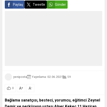
Paylaş
Tweetle
Gönder
yeniposta
Yayınlama: 02.06.2021
59
A
A
+
-
0
Bağlama sanatçısı, besteci, yorumcu, eğitimci Zeynel
Demir ve perküsyon ustası Alper Kekeç 11 Haziran