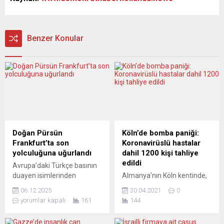
Benzer Konular
Doğan Pürsün
Köln’de bomba paniği:
Frankfurt’ta son
Koronavirüslü hastalar
yolculuğuna uğurlandı
dahil 1200 kişi tahliye
edildi
Avrupa’daki Türkçe basının
duayen isimlerinden
Almanya’nın Köln kentinde,
Gazeteci–Yazar Doğan
İkinci Dünya Savaşı’ndan
06.12.2025
30.04.2021
0
Pürsün, Frankfurt’ta toprağa
kalma patlamamış bomba
yorumlar kapalı
161
144
verildi. Heiligenstock Park
etkisiz hale getirildi. Köln
Mezarlığı’nda düzenlenen
Büyükşehir Belediyesi’nden