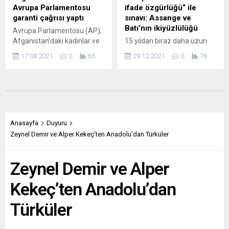
yanından...
Almanya’da...
Avrupa Parlamentosu
ifade özgürlüğü“ ile
garanti çağrısı yaptı
sınavı: Assange ve
Batı’nın ikiyüzlülüğü
Avrupa Parlamentosu (AP),
Afganistan’daki kadınlar ve
15 yıldan biraz daha uzun
kız çocuklarının güvenliği ve
bir süre önce Avustralyalı
17.08.2021
0
65
29.12.2021
0
76
refahının garanti edilmesi
bilgisayar programcısı Julian
çağrısı yaptı. AP’nin Kadın
Assange, başta Amerika
Hakları ve Cinsiyet Eşitliği
Birleşik Devletleri olmak
Komitesi Başkanı Evelyn
üzere birçok hükümetin
Regner’in yaptığı yazılı
başına bela olacak ifşa
açıklamada, Afgan
platformunu kurdu:
kadınların ve kız çocuklarının
Wikileaks. Bundan yaklaşık
Anasayfa
Duyuru
güvenliğinin Avrupa
11 yıl önce de tam tahmin
Zeynel Demir ve Alper Kekeç’ten Anadolu’dan Türküler
Birliği’nin (AB) temel önceliği
edildiği gibi Wikileaks
olması gerektiği belirtildi.
hükümetlerin başına bela
Zeynel Demir ve Alper
Taliban’ın Kabil’i ele
oldu ve özellikle de ABD
geçirmesinin kadınlar ve kız
yönetimini küplere...
Kekeç’ten Anadolu’dan
çocukları...
Türküler