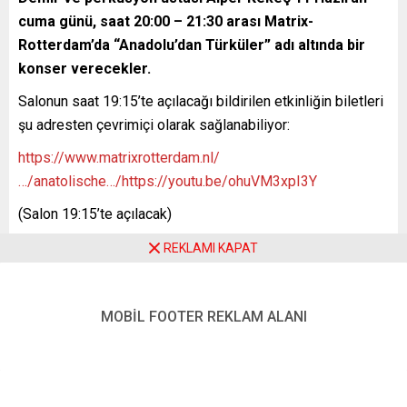
cuma günü, saat 20:00 – 21:30 arası Matrix-
Rotterdam’da “Anadolu’dan Türküler” adı altında bir
konser verecekler.
Salonun saat 19:15’te açılacağı bildirilen etkinliğin biletleri
şu adresten çevrimiçi olarak sağlanabiliyor:
https://www.matrixrotterdam.nl/
…/anatolische…/
https://youtu.be/ohuVM3xpI3Y
(Salon 19:15’te açılacak)
Konser, YouTube kanalından da canlı izlenebilecek:
REKLAMI KAPAT
https://www.youtube.com/c/MatrixRotterdam
YENİ POSTA – ROTTERDAM
MOBİL FOOTER REKLAM ALANI
Kaynak:
www.demokrathaberhollanda.news