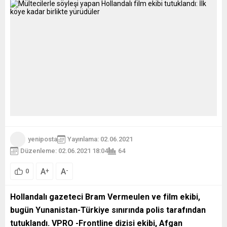
yeniposta
Yayınlama: 02.06.2021
Düzenleme: 02.06.2021 18:04
64
A
A
+
-
0
Hollandalı gazeteci Bram Vermeulen ve film ekibi,
bugün Yunanistan-Türkiye sınırında polis tarafından
tutuklandı. VPRO -Frontline dizisi ekibi, Afgan