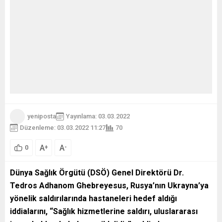
yeniposta
Yayınlama: 03.03.2022
Düzenleme: 03.03.2022 11:27
70
A
A
+
-
0
Dünya Sağlık Örgütü (DSÖ) Genel Direktörü Dr.
Tedros Adhanom Ghebreyesus, Rusya’nın Ukrayna’ya
yönelik saldırılarında hastaneleri hedef aldığı
iddialarını, “Sağlık hizmetlerine saldırı, uluslararası