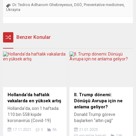
Dr. Tedros Adhanom Ghebreyesus
DSÖ
Preventative medicines
,
,
,
Ukrayna
Benzer Konular
Hollanda’da haftalık
II. Trump dönemi:
vakalarda en yüksek artış
Dönüşü Avrupa için ne
anlama geliyor?
Hollanda’da, son 1 haftada
110 bin 558 kişide
Donald Trump göreve
koronavirüs (Covid-19)
başlarken “altın çağ”
tespit edildi. Hollanda
vaadinde bulunarak
17.11.2021
0
56
21.01.2025
Sağlık Bakanlığına bağlı
Amerika’nın düşüşünü
yorumlar kapalı
146