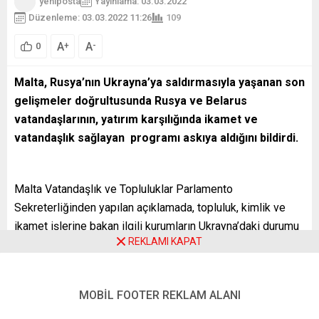
yeniposta
Yayınlama: 03.03.2022
Düzenleme: 03.03.2022 11:26
109
A
A
+
-
0
Malta, Rusya’nın Ukrayna’ya saldırmasıyla yaşanan son
gelişmeler doğrultusunda Rusya ve Belarus
vatandaşlarının, yatırım karşılığında ikamet ve
vatandaşlık sağlayan programı askıya aldığını bildirdi.
Malta Vatandaşlık ve Topluluklar Parlamento
Sekreterliğinden yapılan açıklamada, topluluk, kimlik ve
ikamet işlerine bakan ilgili kurumların Ukrayna’daki durumu
REKLAMI KAPAT
yakından takip ettiği belirtilerek, mevcut son gelişmeler
çerçevesinde Rusya ve Belarus vatandaşlarının yatırım
karşılığında vatandaşlık programından yararlanabilmesinin
MOBİL FOOTER REKLAM ALANI
ikinci bir duyuruya kadar askıya alındığı ifade edildi.