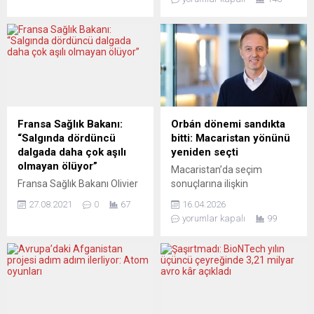
Sağlık ve Çevre için Devlet
tersine çevireceğini açıkladı.
Enstitüsünün (RIVM) yaptığı
Bu doğrultuda, Biden
açıklamaya göre, vaka sayısı
yönetimi tarafından alınan
son 1 haftada 110 bin 558
tedbirleri durdurmak için
arttı. Bunun, salgının
Paris İklim Anlaşması ve
başlangıcından bu yana
Dünya Sağlık Örgütü’nden
ülkede açıklanan en yüksek
çekilme gibi önemli adımlar
1 haftalık vaka sayısı ve...
içeren 78 adet kararname
imzaladı. Medya, ABD
Fransa Sağlık Bakanı:
Orbán dönemi sandıkta
Başkanı’nın yeniden
“Salgında dördüncü
bitti: Macaristan yönünü
seçilmesiyle dünya
dalgada daha çok aşılı
yeniden seçti
sahnesinde nelerin
olmayan ölüyor”
Macaristan’da seçim
değişeceği ve Avrupa’nın
Fransa Sağlık Bakanı Olivier
sonuçlarına ilişkin
bu...
Veran, Fransız halkının bir
değerlendirmede bulunan
27.08.2021
0
67
16.04.2026
kısmının koronavirüs (Covid-
SPD Federal Meclis
yorumlar kapalı
99
19) aşısına güven
Milletvekili Macit
duymamasına tepki
Karaahmetoğlu, ortaya
gösterdi ve “aşısızlığın
çıkan tablonun sıradan bir
sonuçlarına” dikkat çekti.
iktidar değişiminin ötesine
Olivier Veran, Fransa’da
geçtiğini belirtti.
günlük vaka sayılarındaki
Karaahmetoğlu’na göre
artış açısından salgının
seçimler, ülkenin demokrasi,