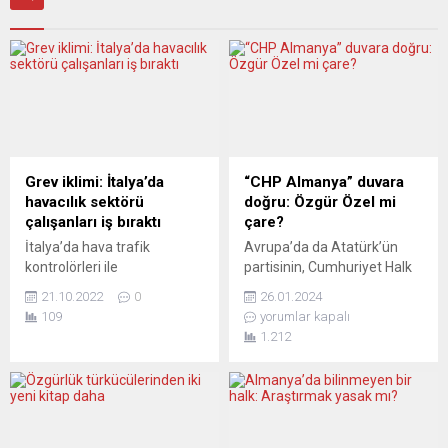
Grev iklimi: İtalya’da
“CHP Almanya” duvara
havacılık sektörü
doğru: Özgür Özel mi
çalışanları iş bıraktı
çare?
İtalya’da hava trafik
Avrupa’da da Atatürk’ün
kontrolörleri ile
partisinin, Cumhuriyet Halk
havalimanlarında çalışanlar
Partisi (CHP), duvara
21.10.2022
0
26.01.2024
greve gitti. Ülkede dört
çarpmasına ramak kaldı.
109
yorumlar kapalı
büyük işçi sendikasının
Aslında benzer sıkıntıları bu
1.212
çağrısıyla, havacılık
sayfalardan uzun süredir
sektöründe havaalanlarında
aktarıyoruz. Şunu gördük:
çalışanların iş koşullarının
“Yeni yapılanma” adı altında
iyileştirilmesi talebiyle greve
Almanya örgütlenmelerine
gidildi. Sendikaların, İtalyan
bundan birkaç yıl önce darbe
Sivil Havacılık Kurumu
yapıldı. Yıllar boyunca