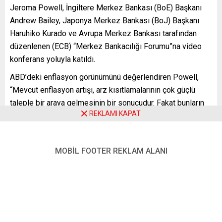
Jeroma Powell, İngiltere Merkez Bankası (BoE) Başkanı
Andrew Bailey, Japonya Merkez Bankası (BoJ) Başkanı
Haruhiko Kurado ve Avrupa Merkez Bankası tarafından
düzenlenen (ECB) “Merkez Bankacılığı Forumu”na video
konferans yoluyla katıldı.
ABD’deki enflasyon görünümünü değerlendiren Powell,
“Mevcut enflasyon artışı, arz kısıtlamalarının çok güçlü
taleple bir araya gelmesinin bir sonucudur. Fakat bunların
REKLAMI KAPAT
tamamı, ekonominin yeniden açılmasıyla ilişkili, başı, ortası
ve sonu olan bir sürece dair. Demek istediğimiz, bu
enflasyonist yükseliş, devam eden yüksek enflasyonlu
MOBİL FOOTER REKLAM ALANI
yeni bir rejime yol açmayacak” değerlendirmesinde
bulundu.
Enflasyonun kalıcı olmadığı vurgusunu yapan Powell,
“Fakat daha yüksek enflasyon görürsek, (Federal Açık
Piyasa Komitesi) kesinlikle yanıt verir ve araçlarımızı