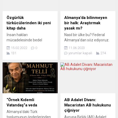
(ENAV) ile yaptığı son
partiye onca emek, hizmet
görüşmelerden sektörde
veren binlerce üye ile
çalışanların karşılaştığı
Avrupa’daki örgütlenmeleri,
Özgürlük
Almanya’da bilinmeyen
sorunlara yönelik net
parçalanmanın, dağılmanın
türkücülerinden iki yeni
bir halk: Araştırmak
yanıtlar alamadıkları
eşiğinde sanki…...
kitap daha
yasak mı?
gerekçesiyle bir günlük grev
İnsan hakları
Nasıl bir ülke bu? Federal
kararı aldığı belirtildi....
mücadelesinde bedel
Almanya’dan söz ediyoruz.
ödemiş olan, demokrasi,
Türkiye’nin dış dünyadaki ilk
15.02.2022
0
11.06.2023
özgürlük ve Kızılbaş-Alevi
en anlamlı irtibat merkezi
131
yorumlar kapalı
274
türkülerinin önemli ismi
olmasaydı bile, bu Almanya
Ozan Şah Turna ve sanatçı,
bir başka açıdan da önemli:
yazar ve aktivist Ozan Şiar
İçindeki en büyük ikinci
Ağdaşan’ın iki yeni kitabı
anadil Türkçe. Bu dili
daha okurla buluştu. Kitap
konuşan insanlar burada
At Yayınları tarafından
yaşıyor, burada sosyalize
okurla buluşturulan
oluyor. Peki, bu insanların
“Güneşle Vurun Beni” Ozan
yaşam koşulları hakkında
Şiar Ağdaşan’ın, “Bizi Yakar
ayrıntılı araştırmalar var
“Örnek Kıdemli
AB Adalet Divanı:
Bizim Ateş” Ozan Şah
mı?...
Vatandaş”a veda
Macaristan AB hukukunu
Turna’nın imzasını taşıyor....
çiğniyor
Almanya’daki Türk
toplumunun önderlerinden
Avrupa Birliği (AB) Adalet