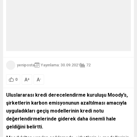
yeniposta
Yayınlama: 30.09.2021
72
A
A
+
-
0
Uluslararası kredi derecelendirme kuruluşu Moody’s,
şirketlerin karbon emisyonunun azaltılması amacıyla
uyguladıkları geçiş modellerinin kredi notu
değerlendirmelerinde giderek daha önemli hale
geldiğini belirtti.