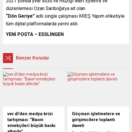
2021 yılında yine sözü ve müziği Mert Eylem’e ve
düzenlemesi Ozan Sarıboğa’ya ait olan
“Dön Geriye”
adlı single çalışması KREŞ Yapım etiketiyle
tüm dijital platformalarda yerini aldı.
YENİ POSTA – ESSLİNGEN
Benzer Konular
ver.di’den medya krizi
Göçmen işletmelere ve
tartışması: “Basın
girişimcilere toplantı
emekçileri büyük baskı
daveti
altında”