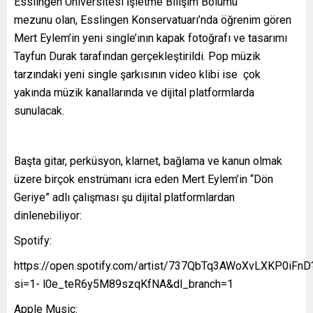
Esslingen Üniversitesi İşletme Bilişim Bölümü
mezunu olan, Esslingen Konservatuarı’nda öğrenim gören
Mert Eylem’in yeni single’ının kapak fotoğrafı ve tasarımı
Tayfun Durak tarafından gerçekleştirildi. Pop müzik
tarzındaki yeni single şarkısının video klibi ise çok
yakında müzik kanallarında ve dijital platformlarda
sunulacak.
Başta gitar, perküsyon, klarnet, bağlama ve kanun olmak
üzere birçok enstrümanı icra eden Mert Eylem’in “Dön
Geriye” adlı çalışması şu dijital platformlardan
dinlenebiliyor:
Spotify:
https://open.spotify.com/artist/737QbTq3AWoXvLXKP0iFnD
si=1- l0e_teR6y5M89szqKfNA&dl_branch=1
Apple Music: