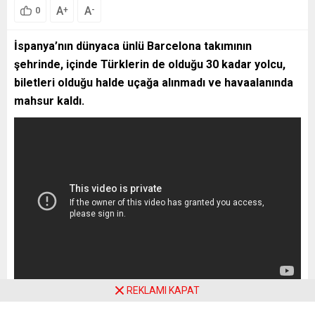
A
A
+
-
0
İspanya’nın dünyaca ünlü Barcelona takımının
şehrinde, içinde Türklerin de olduğu 30 kadar yolcu,
biletleri olduğu halde uçağa alınmadı ve havaalanında
mahsur kaldı.
REKLAMI KAPAT
Havaalanında mağdur olan yolculardan Yusuf Tok, Yeni