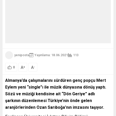
yeniposta
Yayınlama: 18.06.2021
113
A
A
+
-
0
Almanya’da çalışmalarını sürdüren genç popçu Mert
Eylem yeni “single”ı ile müzik dünyasına dönüş yaptı.
Sözü ve müziği kendisine ait “Dön Geriye” adlı
şarkının düzenlemesi Türkiye’nin önde gelen
aranjörlerinden Ozan Sarıboğa’nın imzasını taşıyor.