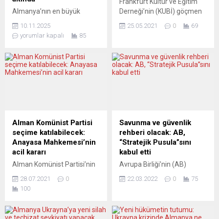
Frankfurt Kültür ve Eğitim
Almanya’nın en büyük
Derneği’nin (KUBİ) göçmen
sendikalarından ver.di’nin
girişimciler için düzenlediği
10.11.2025
25.05.2021
0
69
Baden-Württemberg Eyalet
bilgilendirme toplantısında
yorumlar kapalı
85
Medya Çalışanları Grubu, 14
Hessen Eyalet Ekonomi,
Kasım 2025 cuma günü
Enerji, Trafik ve Konut
Stuttgart’ta “Baskı Altında:
Bakanlığı Müsteşarı Dr.
Medya krizi basın emekçileri
Nimmermann’ın da
için ne anlama geliyor?”
aralarında olduğu yetkili ve
başlıklı bir toplantı
uzmanlar, göçmen
düzenliyor. Etkinlik,
girişimcilere pandemi
Theodor-Heuss-Straße
krizinde ve gelecekte destek
2’deki tHeo.1 binasında,
konusunu ele alacak. Korona
Alman Komünist Partisi
Savunma ve güvenlik
“Marie Marcks” ve “Renate
salgını ekonomiyi nasıl
seçime katılabilecek:
rehberi olacak: AB,
Stäbler” salonlarında
etkiliyor? İş insanları krizden
Anayasa Mahkemesi’nin
“Stratejik Pusula”sını
yapılacak. Kapılar saat
hangi dersler çıkarmalı?...
acil kararı
kabul etti
17.00’de “Olanaklar Pazarı”
Alman Komünist Partisi’nin
Avrupa Birliği’nin (AB)
ile açılacak; ana...
(DKP) eylül ayındaki genel
savunma ve güvenlik
28.07.2021
0
22.03.2022
0
75
seçimlere katılamayacağını
alanında gelişmesi ve karar
100
bildiren Federal Seçim
almasında operasyonel
Komisyonu’nun kararı,
rehber niteliği taşıyacak
Federal Anayasa
“Stratejik Pusula” adlı belge