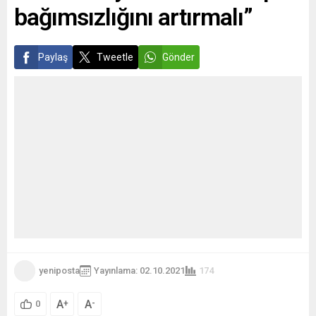
bağımsızlığını artırmalı”
Paylaş
Tweetle
Gönder
yeniposta
Yayınlama: 02.10.2021
174
A
A
+
-
0