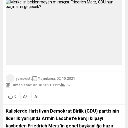
yeniposta
Yayınlama: 02.10.2021
Düzenleme: 02.10.2021 11:25
57
A
A
+
-
0
Kulislerde Hıristiyan Demokrat Birlik (CDU) partisinin
liderlik yarışında Armin Laschet’e karşı kılpayı
kaybeden Friedrich Merz’in genel başkanlığa hazır