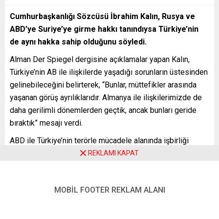
Cumhurbaşkanlığı Sözcüsü İbrahim Kalın, Rusya ve
ABD’ye Suriye’ye girme hakkı tanındıysa Türkiye’nin
de aynı hakka sahip olduğunu söyledi.
Alman Der Spiegel dergisine açıklamalar yapan Kalın,
Türkiye’nin AB ile ilişkilerde yaşadığı sorunların üstesinden
gelinebileceğini belirterek, “Bunlar, müttefikler arasında
yaşanan görüş ayrılıklarıdır. Almanya ile ilişkilerimizde de
daha gerilimli dönemlerden geçtik, ancak bunları geride
bıraktık” mesajı verdi.
ABD ile Türkiye’nin terörle mücadele alanında işbirliği
yürüttüklerini hatırlatan Kalın, fakat ABD’nin, terör örgütü
REKLAMI KAPAT
PKK’nın Suriye’deki uzantısı olan YPG’ye destek
sağlaması gibi konularda Türkiye’nin ihtiyaçlarını zaman
MOBİL FOOTER REKLAM ALANI
zaman dikkate almadığını, bunun kabul edilemeyeceğini
bildirdi.