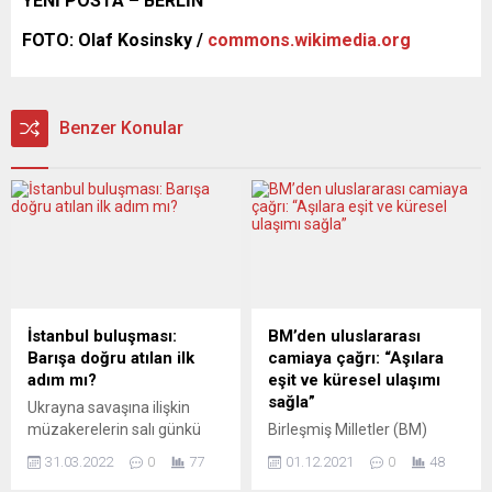
YENİ POSTA – BERLİN
FOTO: Olaf Kosinsky /
commons.wikimedia.org
Benzer Konular
İstanbul buluşması:
BM’den uluslararası
Barışa doğru atılan ilk
camiaya çağrı: “Aşılara
adım mı?
eşit ve küresel ulaşımı
sağla”
Ukrayna savaşına ilişkin
müzakerelerin salı günkü
Birleşmiş Milletler (BM)
turunda somut uzlaşı
insan hakları uzmanları,
31.03.2022
0
77
01.12.2021
0
48
emareleri belirdi. Rusya,
koronavirüs (Covid-19)