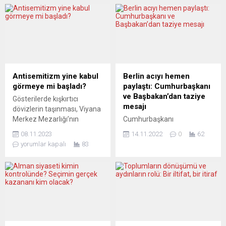
Kiev’e yönelik saldırıları
aşılarına eşit ve küresel
azaltarak Ukrayna’nın
ulaşımın sağlanması için
doğusuna odaklanmak
devletlere çağrıda bulundu.
istediğini bildirdi. Ukrayna ise
İnsan hakları uzmanları,
tarafsızlığı kabul etmek için,
yaptıkları açıklamada, Covid-
ülkenin güvenliğini garanti
19 aşılamalarındaki eşitsizlik
edecek bir dizi devleti de
ve düşük gelirli ülkelerdeki
içeren bazı koşullar formüle
yetersiz aşılama oranlarına
Antisemitizm yine kabul
Berlin acıyı hemen
etti. Avrupa basını, konuya
dikkat çekti. İsviçre’nin
görmeye mi başladı?
paylaştı: Cumhurbaşkanı
bir hayli şüpheyle
Cenevre kentinde planlanan
ve Başbakan’dan taziye
Gösterilerde kışkırtıcı
yaklaşmaya devam ediyor....
Dünya Ticaret Örgütü (DTÖ)
mesajı
dövizlerin taşınması, Viyana
12. Bakanlar Konferansı’nın,
Merkez Mezarlığı’nın
Cumhurbaşkanı
Covid-19’un Güney
Yahudilere ait bölümünün
Steinmeier’den sonra
Afrika’da...
08.11.2023
14.11.2022
0
62
kundaklanması, Berlin’deki
Almanya Başbakanı Scholz
yorumlar kapalı
83
bir sinagoga saldırı,
da İstanbul Beyoğlu’ndaki
Rusya’ya bağlı Dağıstan
terör saldırısıyla ilgili Türk
Cumhuriyeti’nde Yahudi
halkına taziyelerini iletti.
karşıtı ayaklanma: Hamas’ın
Başbakan Olaf Scholz,
İsrail’e yönelik terör
Twitter paylaşımında,
saldırılarından beri Yahudi
“İstanbul’un kalbinden bize
karşıtı olayların sayısı
ulaşan görüntüler korkunç.
giderek artıyor. Yorumcular,
Bu zor saatlerde