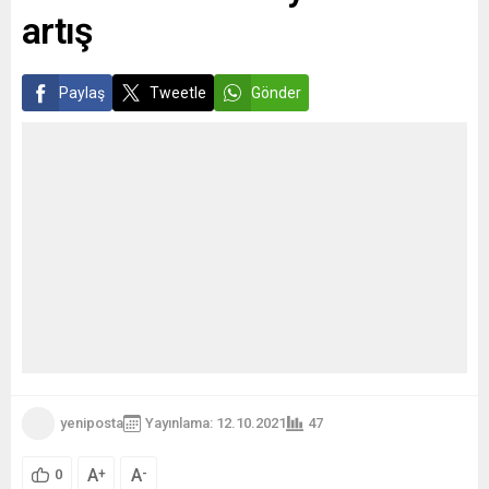
artış
Paylaş
Tweetle
Gönder
yeniposta
Yayınlama: 12.10.2021
47
A
A
+
-
0