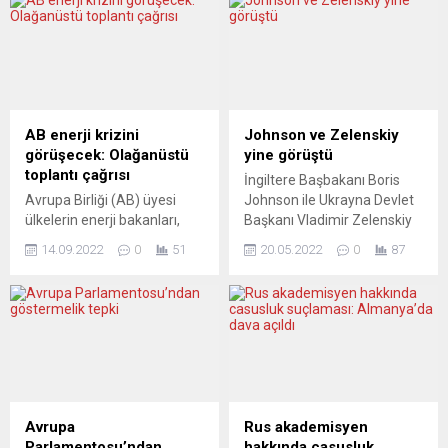
diğer İskandinavya ve
kapsamına giriyor. Abbas’ın
Avrupa Birliği (AB)
ziyareti sırasında yaptığı
ülkelerinin vatandaşlarından
bazı benzetmelerin bu
Covid-19 aşı sertifikası
kapsamda olduğu ileri
isteneceği bildirildi. İsveç
sürülmüştü. Soruşturma
Sosyal İşler Bakanı Lena
açılmaması ise ileride
Hallengren, Covid-19
Yahudi soykırımının önemini
AB enerji krizini
Johnson ve Zelenskiy
nedeniyle kötüleşen durumu
azaltıcı ifadelerin
görüşecek: Olağanüstü
yine görüştü
kontrol altına almak için bir
kullanılmasına kapı
toplantı çağrısı
İngiltere Başbakanı Boris
dizi önleme başvurmayı
aralayabilir. Federal
Avrupa Birliği (AB) üyesi
Johnson ile Ukrayna Devlet
düşündüklerini belirtti.
Almanya’da Berlin polisinin
ülkelerin enerji bakanları,
Başkanı Vladimir Zelenskiy
Hallengren, 21 Aralık’ta,
Filistin Devlet Başkanı
elektrik ve doğal gaz
telefon görüşmesinde,
Finlandiya,...
Mahmud Abbas hakkında,
14.09.2022
0
51
20.05.2022
0
87
fiyatlarındaki artışa karşı
Ukrayna’ya askeri destek ve
Almanya Başbakanı Olaf
alınacak önlemleri
küresel gıda güvenliği
Scholz...
görüşmek üzere 30 Eylül’de
konularını ele aldı.
Brüksel’de olağanüstü
Başbakanlık Ofisi 10
toplantı gerçekleştirecek.
Numara’dan bir sözcü
AB dönem başkanı
görüşmeye ilişkin yaptığı
Çekya’nın Sanayi ve Ticaret
açıklamada, Zelenskiy’nin,
Bakanı Jozef Sikela, sosyal
Donbas’taki durum,
medya hesabından,
Ukrayna’nın egemen
Avrupa
Rus akademisyen
Avrupa’daki enerji krizi ve
topraklarının tamamının
Parlamentosu’ndan
hakkında casusluk