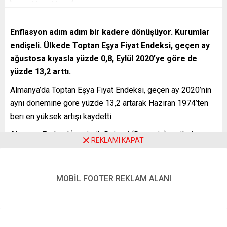
Enflasyon adım adım bir kadere dönüşüyor. Kurumlar
endişeli. Ülkede Toptan Eşya Fiyat Endeksi, geçen ay
ağustosa kıyasla yüzde 0,8, Eylül 2020’ye göre de
yüzde 13,2 arttı.
Almanya’da Toptan Eşya Fiyat Endeksi, geçen ay 2020’nin
aynı dönemine göre yüzde 13,2 artarak Haziran 1974’ten
beri en yüksek artışı kaydetti.
Almanya Federal İstatistik Dairesi (Destatis) verilerine
REKLAMI KAPAT
göre, Almanya’da Toptan Eşya Fiyat Endeksi, geçen ay
ağustosa kıyasla yüzde 0,8, Eylül 2020’ye göre de yüzde
13,2 arttı.
MOBİL FOOTER REKLAM ALANI
Destatis açıklamasında, şu değerlendirmeler dikkat çekti:
GEREKÇE ARANIYOR, AMA…