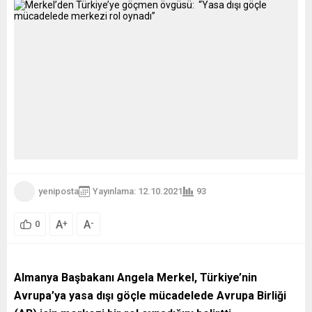
yeniposta
Yayınlama: 12.10.2021
93
A
A
+
-
0
Almanya Başbakanı Angela Merkel, Türkiye’nin
Avrupa’ya yasa dışı göçle mücadelede Avrupa Birliği