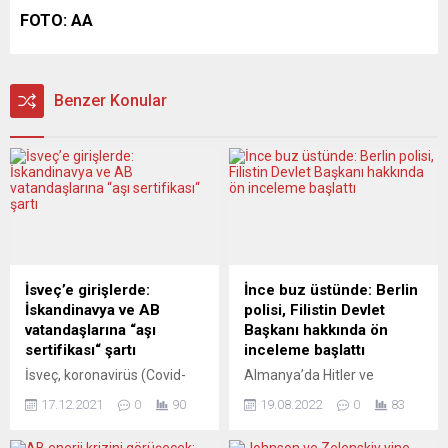
FOTO: AA
Benzer Konular
İsveç’e girişlerde:
İnce buz üstünde: Berlin
İskandinavya ve AB
polisi, Filistin Devlet
vatandaşlarına “aşı
Başkanı hakkında ön
sertifikası“ şartı
inceleme başlattı
İsveç, koronavirüs (Covid-
Almanya’da Hitler ve
19) vaka sayılarındaki artış
“Nasyonal Sosyalizm”
17.12.2021
0
90
19.08.2022
0
83
nedeniyle 21 Aralık’tan
döneminde işlenen suçları
itibaren ülkeye girişlerde,
hafife almak, suç