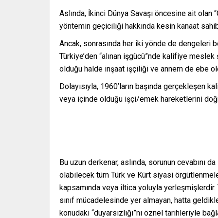
Aslında, İkinci Dünya Savaşı öncesine ait olan 
yöntemin geçiciliği hakkında kesin kanaat sahib
Ancak, sonrasında her iki yönde de dengeleri b
Türkiye’den “alınan işgücü”nde kalifiye mesle
olduğu halde inşaat işçiliği ve annem de ebe old
Dolayısıyla, 1960’ların başında gerçekleşen kal
veya içinde olduğu işçi/emek hareketlerini doğr
Bu uzun derkenar, aslında, sorunun cevabını da 
olabilecek tüm Türk ve Kürt siyasi örgütlenmeler
kapsamında veya iltica yoluyla yerleşmişlerdir. 
sınıf mücadelesinde yer almayan, hatta geldikler
konudaki “duyarsızlığı”nı öznel tarihleriyle bağla