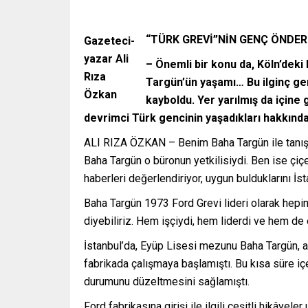
“TÜRK GREVİ”NİN GENÇ ÖNDER
Gazeteci-
yazar Ali
– Önemli bir konu da, Köln’deki
Rıza
Targün’ün yaşamı… Bu ilginç gen
Özkan
kayboldu. Yer yarılmış da içine
devrimci Türk gencinin yaşadıkları hakkında 
ALI RIZA ÖZKAN – Benim Baha Targün ile tanışma
Baha Targün o büronun yetkilisiydi. Ben ise çi
haberleri değerlendiriyor, uygun bulduklarını İst
Baha Targün 1973 Ford Grevi lideri olarak hepimi
diyebiliriz. Hem işçiydi, hem liderdi ve hem de 
İstanbul’da, Eyüp Lisesi mezunu Baha Targün, as
fabrikada çalışmaya başlamıştı. Bu kısa süre iç
durumunu düzeltmesini sağlamıştı.
Ford fabrikasına girişi ile ilgili çeşitli hikâyel