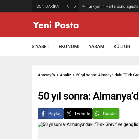
SON DAKİKA
Gazze’nin geleceği: Teknokrati
SİYASET
EKONOMİ
YAŞAM
KÜLTÜR
Anasayfa
Analiz
50 yıl sonra: Almanya’daki “Türk Gre
50 yıl sonra: Almanya’d
Paylaş
Tweetle
Gönder