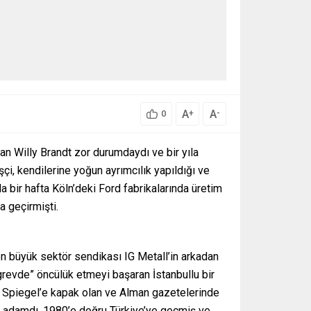
A
A
+
-
0
an Willy Brandt zor durumdaydı ve bir yıla
çi, kendilerine yoğun ayrımcılık yapıldığı ve
a bir hafta Köln’deki Ford fabrikalarında üretim
ta geçirmişti.
n büyük sektör sendikası IG Metall’in arkadan
 grevde” öncülük etmeyi başaran İstanbullu bir
er Spiegel’e kapak olan ve Alman gazetelerinde
nç adamdı. 1980’e doğru Türkiye’ye geçmiş ve