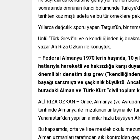
sonrasında ömrünün ikinci bölümünde Türkiye’de
tarihten kazımıştı adeta ve bu tür örneklere p
Yıllarca dağcılık sporu yapan Targün’ün, bir tır
Ünlü “Türk Grevi”ni ve o kendiliğinden iş bırak
yazar Ali Rıza Özkan ile konuştuk.
– Federal Almanya 1970’lerin başında, 10 yıl
hatlarıyla hareketli ve haksızlığa karşı duy
önemli bir denetim dışı grev (“kendiliğinden
bayağı sarsmıştı ve şaşkınlık büyüktü. Ancak
buradaki Alman ve Türk-Kürt “sivil toplum ku
ALİ RIZA ÖZKAN – Önce, Almanya (ve Avrupa’nın d
tarihinde Almanya ile imzalanan anlaşma ile Türk
Yunanistan’dan yapılan alımlar hızla büyüyen 
Bu kapsamda, orta ve lise meslek okulu mezunları
Alman uzmanları tarafından sıkı kontrolden geçir