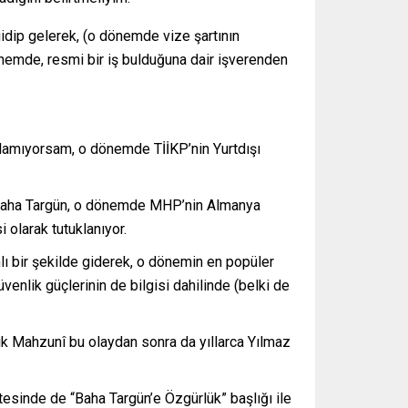
gidip gelerek, (o dönemde vize şartının
nemde, resmi bir iş bulduğuna dair işverenden
ırlamıyorsam, o dönemde TİİKP’nin Yurtdışı
ki Baha Targün, o dönemde MHP’nin Almanya
 olarak tutuklanıyor.
lı bir şekilde giderek, o dönemin en popüler
venlik güçlerinin de bilgisi dahilinde (belki de
Âşık Mahzunî bu olaydan sonra da yıllarca Yılmaz
tesinde de “Baha Targün’e Özgürlük” başlığı ile