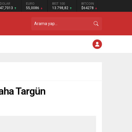
DOLAR
EURO
BIST 100
BITCOIN
47,7013
55,0086
13.798,82
$64278
Baha Targün