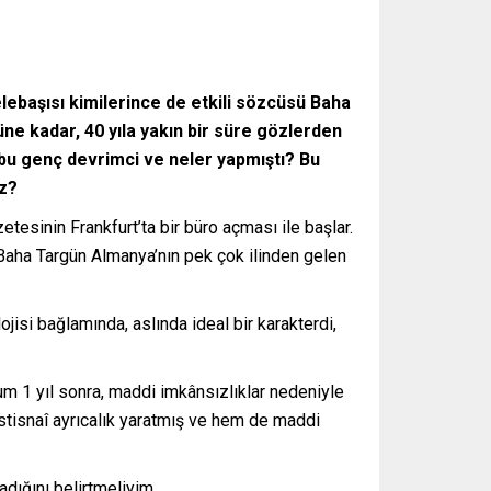
elebaşısı kimilerince de etkili sözcüsü Baha
ne kadar, 40 yıla yakın bir süre gözlerden
i bu genç devrimci ve neler yapmıştı? Bu
ız?
sinin Frankfurt’ta bir büro açması ile başlar.
 Baha Targün Almanya’nın pek çok ilinden gelen
jisi bağlamında, aslında ideal bir karakterdi,
um 1 yıl sonra, maddi imkânsızlıklar nedeniyle
istisnaî ayrıcalık yaratmış ve hem de maddi
madığını belirtmeliyim.