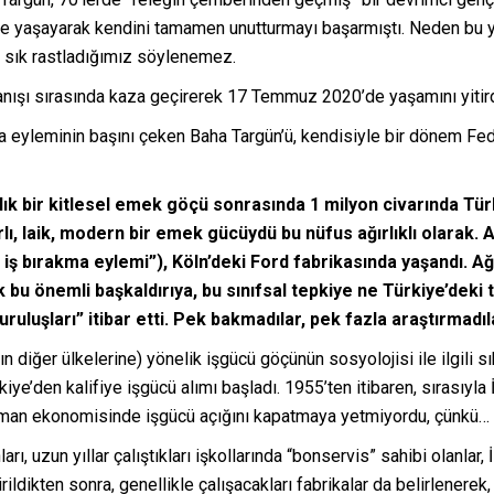
 yaşayarak kendini tamamen unutturmayı başarmıştı. Neden bu yol
ek sık rastladığımız söylenemez.
manışı sırasında kaza geçirerek 17 Temmuz 2020’de yaşamını yitirdi
ma eyleminin başını çeken Baha Targün’ü, kendisiyle bir dönem Fed
lık bir kitlesel emek göçü sonrasında 1 milyon civarında Tür
arlı, laik, modern bir emek gücüydü bu nüfus ağırlıklı olarak.
 iş bırakma eylemi”), Köln’deki Ford fabrikasında yaşandı. A
 bu önemli başkaldırıya, bu sınıfsal tepkiye ne Türkiye’deki 
ruluşları” itibar etti. Pek bakmadılar, pek fazla araştırmadı
iğer ülkelerine) yönelik işgücü göçünün sosyolojisi ile ilgili sı
iye’den kalifiye işgücü alımı başladı. 1955’ten itibaren, sırasıyla
Alman ekonomisinde işgücü açığını kapatmaya yetmiyordu, çünkü…
, uzun yıllar çalıştıkları işkollarında “bonservis” sahibi olanlar
ildikten sonra, genellikle çalışacakları fabrikalar da belirlenerek,