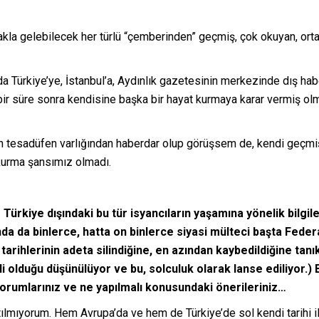
 akla gelebilecek her türlü “çemberinden” geçmiş, çok okuyan, or
nda Türkiye’ye, İstanbul’a, Aydınlık gazetesinin merkezinde dış ha
 bir süre sonra kendisine başka bir hayat kurmaya karar vermiş olm
en tesadüfen varlığından haberdar olup görüşsem de, kendi geçmişi
 kurma şansımız olmadı.
Türkiye dışındaki bu tür isyancıların yaşamına yönelik bilgile
nda da binlerce, hatta on binlerce siyasi mülteci başta Fed
 tarihlerinin adeta silindiğine, en azından kaybedildiğine tan
i olduğu düşünülüyor ve bu, solculuk olarak lanse ediliyor.) B
? Yorumlarınız ve ne yapılmalı konusundaki önerileriniz…
yorum. Hem Avrupa’da ve hem de Türkiye’de sol kendi tarihi ile 