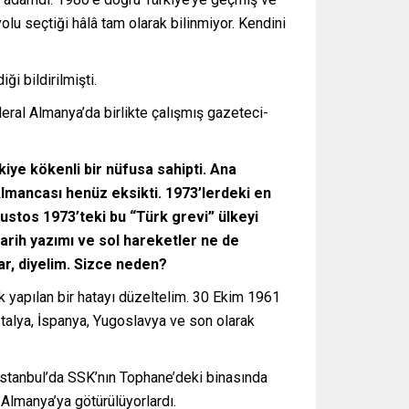
u seçtiği hâlâ tam olarak bilinmiyor. Kendini
ği bildirilmişti.
eral Almanya’da birlikte çalışmış gazeteci-
kiye kökenli bir nüfusa sahipti. Ana
 Almancası henüz eksikti. 1973’lerdeki en
ğustos 1973’teki bu “Türk grevi” ülkeyi
tarih yazımı ve sol hareketler ne de
lar, diyelim. Sizce neden?
k yapılan bir hatayı düzeltelim. 30 Ekim 1961
 İtalya, İspanya, Yugoslavya ve son olarak
, İstanbul’da SSK’nın Tophane’deki binasında
 Almanya’ya götürülüyorlardı.