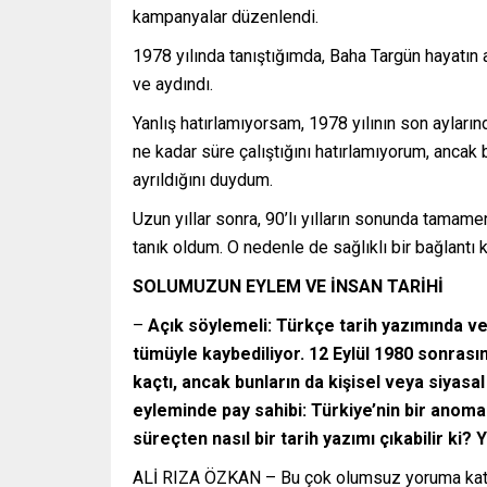
kampanyalar düzenlendi.
1978 yılında tanıştığımda, Baha Targün hayatın
ve aydındı.
Yanlış hatırlamıyorsam, 1978 yılının son ayları
ne kadar süre çalıştığını hatırlamıyorum, ancak
ayrıldığını duydum.
Uzun yıllar sonra, 90’lı yılların sonunda tamam
tanık oldum. O nedenle de sağlıklı bir bağlantı
SOLUMUZUN EYLEM VE İNSAN TARİHİ
–
Açık söylemeli: Türkçe tarih yazımında ve 
tümüyle kaybediliyor. 12 Eylül 1980 sonrası
kaçtı, ancak bunların da kişisel veya siyasal
eyleminde pay sahibi: Türkiye’nin bir anomal
süreçten nasıl bir tarih yazımı çıkabilir ki
ALİ RIZA ÖZKAN – Bu çok olumsuz yoruma katılmı