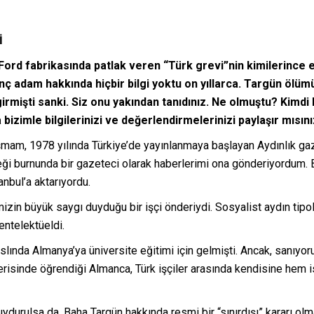
İ
 Ford fabrikasında patlak veren “Türk grevi”nin kimilerince 
ç adam hakkında hiçbir bilgi yoktu on yıllarca. Targün ölümü
 girmişti sanki. Siz onu yakından tanıdınız. Ne olmuştu? Kimd
bizimle bilgilerinizi ve değerlendirmelerinizi paylaşır mısın
m, 1978 yılında Türkiye’de yayınlanmaya başlayan Aydınlık gazete
çeği burnunda bir gazeteci olarak haberlerimi ona gönderiyordum.
anbul’a aktarıyordu.
zin büyük saygı duyduğu bir işçi önderiydi. Sosyalist aydın tipolo
entelektüeldi.
lında Almanya’ya üniversite eğitimi için gelmişti. Ancak, sanıyor
erisinde öğrendiği Almanca, Türk işçiler arasında kendisine hem 
er uydurulsa da, Baha Targün hakkında resmi bir “sınırdışı” kararı ol