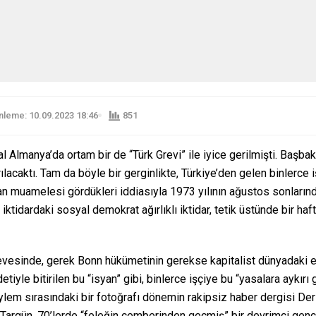
leme: 10.09.2023 18:46
851
Almanya’da ortam bir de “Türk Grevi” ile iyice gerilmişti. Başbak
caktı. Tam da böyle bir gerginlikte, Türkiye’den gelen binlerce iş
insan muamelesi gördükleri iddiasıyla 1973 yılının ağustos sonlarınd
ktidardaki sosyal demokrat ağırlıklı iktidar, tetik üstünde bir haf
evesinde, gerek Bonn hükümetinin gerekse kapitalist dünyadaki e
yle bitirilen bu “isyan” gibi, binlerce işçiye bu “yasalara aykırı
Eylem sırasındaki bir fotoğrafı dönemin rakipsiz haber dergisi D
a Targün, 70’lerde “feleğin çemberinden geçmiş” bir devrimci ge