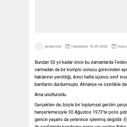
yeniposta
Yayınlama: 10.09.2023
Düzen
Bundan 50 yıl kadar önce bu zamanlarda Federal 
varmadan da bir komplo sonucu görevinden ayrıla
haklarının yenildiği, ikinci hatta üçüncü sınıf 
bantlarını durdurmuştu. Almanya ve özellikle de i
Ama unutturuldu.
Gerçekten de, böyle bir toplumsal gerilim çerç
hançerlemesiyle 30 Ağustos 1973’te polis şiddeti
gencin yaşamı da yeterince işlenmiş değildir. 
ilk sayfalarda kendisine geniş yer verilen Bah