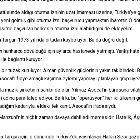
tatüsünde aldığı oturma izninin uzatılmaması üzerine, Türkiye’ye 
yeni gelmiş gibi oturma izni başvurusu yapmaktan ibarettir. O dö
olisi”ne başvuran herkesin oturma izni alabildiğini de ekleyelim.
a Targün 1973 yılında ortadan kayboluyor. Bu da doğru değil.
ken hunharca dövüldüğü için aylarca hastanede yatmıştı. Yanlış hat
ile bağlantı kuruyor.
bir tuzak kuruluyor. Alman güvenlik güçlerinin yakın takibinde
söcal’ı fidye amaçlı kaçırma eylemi yapmayı planlayan grup üyesi
la müzik şirketinin sahibi de olan Yılmaz Asöcal’ın bürosuna silah
adına para talep ediyor. Belli ki, bu “operasyon” her iki ülkenin gü
ladığım kadarıyla, eldeki tek kanıt, Asöcal’ın ifadesiydi.
şık Mahzunî’nin hiçbir zaman davaya dahil edilmemesidir. Üstelik, 
aha Targün için, o dönemde Türkiye’de yayınlanan Halkın Sesi gaze