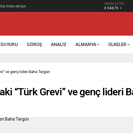
GRAM ALTIN
k kontrol mü, kolonializm mi?
6.544,76
DUYURU
GÖRÜŞ
ANALİZ
ALMANYA
ÜLKELER
vi” ve genç lideri Baha Targün
aki “Türk Grevi” ve genç lideri 