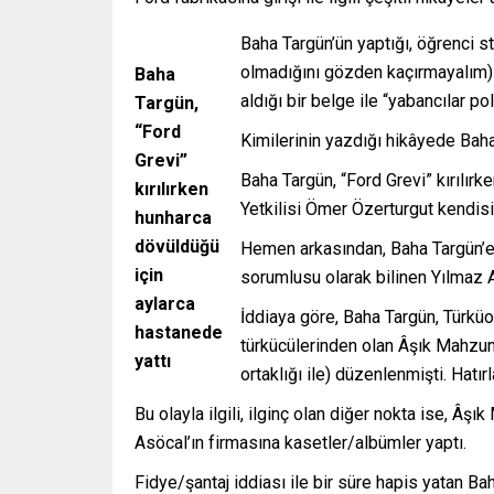
Baha Targün’ün yaptığı, öğrenci s
olmadığını gözden kaçırmayalım) 
Baha
aldığı bir belge ile “yabancılar p
Targün,
“Ford
Kimilerinin yazdığı hikâyede Bah
Grevi”
Baha Targün, “Ford Grevi” kırılır
kırılırken
Yetkilisi Ömer Özerturgut kendisi 
hunharca
dövüldüğü
Hemen arkasından, Baha Targün’e 
için
sorumlusu olarak bilinen Yılmaz A
aylarca
İddiaya göre, Baha Targün, Türküo
hastanede
türkücülerinden olan Âşık Mahzunî 
yattı
ortaklığı ile) düzenlenmişti. Hatır
Bu olayla ilgili, ilginç olan diğer nokta ise, Â
Asöcal’ın firmasına kasetler/albümler yaptı.
Fidye/şantaj iddiası ile bir süre hapis yatan B