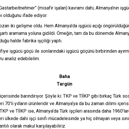
“Gastarbeitnehmer” (misafir işalan) kavramı dahi, Almanya’nın işg
i olduğunu ifade ediyor.
ozan iki gelişme oldu. Hem Almanya’da işgücü açığı öngörüldüğün
k şartı aramama yoluna gidildi. Örneğin, tam da bu dönemde Alm
uğu halde fabrika işçiliği yaptı.
ifiye işgücü göçü ile sonlarındaki işgücü göçünü birbirinden ayır
u analiz edebilelim.
Baha
Targün
içerisinde barındırıyor. Şöyle ki: TKP ve TİİKP gibi birkaç Türk s
i 70’li yılların ürünleridir ve Almanya’ya da bu zaman dilimi içer
TKP ve TİİKP ise, Almanya’da Türk işçileri arasında daha 1960’larda
i ülkede dahi işçi sınıfı mücadelesinde ya hiç olmayan veya sınırl
ntılı olarak makul karşılayabiliriz.