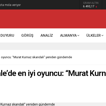
GRAM ALTIN
k kontrol mü, kolonializm mi?
6.493,17
DUYURU
GÖRÜŞ
ANALİZ
ALMANYA
ÜLKELER
iyi oyuncu: “Murat Kurnaz skandalı” yeniden gündemde
le’de en iyi oyuncu: “Murat Kur