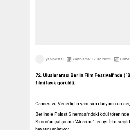
yeniposta
Yayınlama: 17.02.2022
Düzen
72. Uluslararası Berlin Film Festivali’nde (
filmi layık görüldü.
Cannes ve Venedig’in yanı sıra dünyanın en seçk
Berlinale Palast Sineması’ndaki ödül töreninde
Simon’un çalışması “Alcarras” en iyi film seçildi
hayatını anlatıyor.