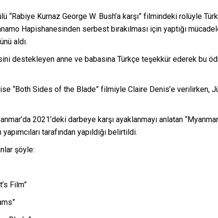
lü “Rabiye Kurnaz George W. Bush’a karşı” filmindeki rolüyle Türk
anamo Hapishanesinden serbest bırakılması için yaptığı mücadeleyi
ünü aldı.
sini destekleyen anne ve babasına Türkçe teşekkür ederek bu ödül
se “Both Sides of the Blade” filmiyle Claire Denis’e verilirken, J
yanmar’da 2021’deki darbeye karşı ayaklanmayı anlatan “Myanmar D
apımcıları tarafından yapıldığı belirtildi.
nlar şöyle:
’s Film”
Gams”