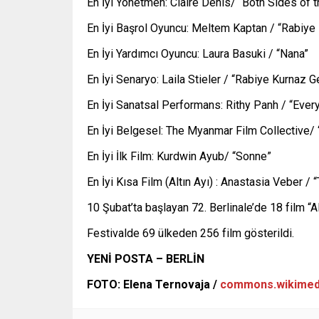
En İyi Yönetmen: Claire Denis/ “Both Sides of 
En İyi Başrol Oyuncu: Meltem Kaptan / “Rabiye
En İyi Yardımcı Oyuncu: Laura Basuki / “Nana”
En İyi Senaryo: Laila Stieler / “Rabiye Kurnaz G
En İyi Sanatsal Performans: Rithy Panh / “Ever
En İyi Belgesel: The Myanmar Film Collective/
En İyi İlk Film: Kurdwin Ayub/ “Sonne”
En İyi Kısa Film (Altın Ayı) : Anastasia Veber / 
10 Şubat’ta başlayan 72. Berlinale’de 18 film “Alt
Festivalde 69 ülkeden 256 film gösterildi.
YENİ POSTA – BERLİN
FOTO: Elena Ternovaja /
commons.wikimed