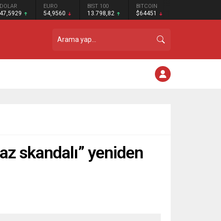
DOLAR
EURO
BIST 100
BITCOIN
47,5929
54,9560
13.798,82
$64451
naz skandalı” yeniden