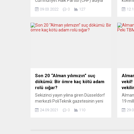
Cumhuriyet Halk Partisi (CHP) adıyla
kökenl
gerçekleştirilmiş olmasına karşılık,
günler
09.03.2022
0
127
12.1
yeniden yapılanma ile parti ismi
aydınl
ülkede değiştiriliyor. Değişikliğe tepki
konu o
var. Cumhuriyet Halk Partisi’nin (CHP)
aldatı
Almanya’da sert tartışmalara neden
sözcüğ
olan “yeni yapılanma” atağı ile şehir
politi
örgütlenmeleri sürerken, girişimin
Türk ay
önde gelen isimlerinden Günay
ettirdi
Çapan’a yönelik eleştiriler ve ağır
çingen
suçlamalar sürüyor. Cumhuriyet...
kullanı
Son 20 “Alman yılımızın” suç
Alman
dökümü: Bir ömre kaç kötü adam
vekil
rolü sığar?
vekili
Sekizinci yayın yılına giren Düsseldorf
Almany
merkezli PoliTeknik gazetesinin yeni
19 mil
sayısında ilginç bir döküm yer aldı.
seçim
24.09.2021
0
110
29.0
Gazetenin başyazısını da kaleme alan
(Bundes
Yayın Yönetmeni Zeynel Korkmaz,
Alman 
Alman coğrafyasında ve yeni yüzyılın
milletv
ilk 20 yılında yaşayan “ötekilere”
Millet