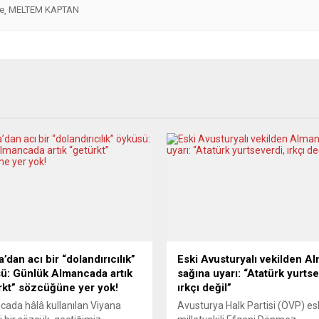
le
MELTEM KAPTAN
,
’dan acı bir “dolandırıcılık”
Eski Avusturyalı vekilden A
ü: Günlük Almancada artık
sağına uyarı: “Atatürk yurtse
rkt” sözcüğüne yer yok!
ırkçı değil”
ada hâlâ kullanılan Viyana
Avusturya Halk Partisi (ÖVP) es