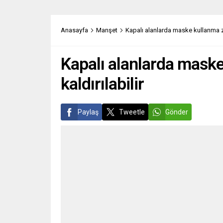
yönelik suçlamaları bir daha hatırlattı.
Demokr
Gelecekte işleneceği varsayılan suçlar
Birlik 
ya da yapılması beklenen hatalar için
(Bündn
Anasayfa
Manşet
Kapalı alanlarda maske kullanma zo
insanın...
(Die Li
Kapalı alanlarda maske
kaldırılabilir
Paylaş
Tweetle
Gönder