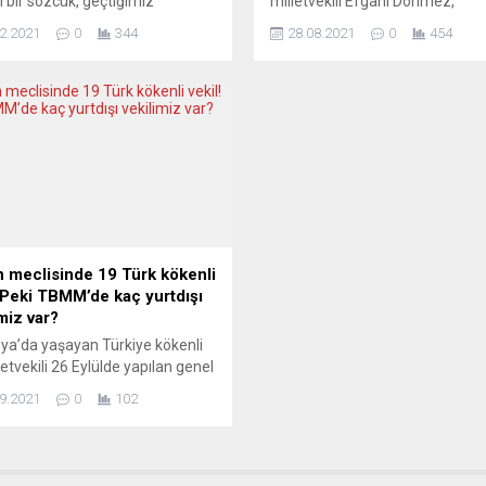
i bir sözcük, geçtiğimiz
milletvekili Efgani Dönmez,
de Avusturya medyasıyla Türk
Almanya’da aşırı sağcı Almanya
2.2021
0
344
28.08.2021
0
454
arı arasında bir dizi yazışmaya
Alternatif (AfD) partisinin Atatü
ldu. Sahte, sahtekâr, yapmacık,
seçim afişine sert tepki gösterdi
cı gibi anlamlar içeren “getürkt”
Dönmez, konuya ilişkin kendi w
ünü kullanan ünlü bir
sitesinde bir açıklama yaparak, a
kacıya itiraz eden Avusturyalı
“seçim zamanlarına odaklanmı
dınları, taleplerini kabul
yoksunluğu” sözleriyle değerlend
ler. “Neger, Zigeuner” (zenci,
Sivas doğumlu 44 yaşındaki Efg
e) gibi sözcükler nasıl artık
Dönmez “www.efganidönmez.a
lamıyorsa, bu...
web sitesinde ırkçı parti...
 meclisinde 19 Türk kökenli
! Peki TBMM’de kaç yurtdışı
miz var?
a’da yaşayan Türkiye kökenli
letvekili 26 Eylülde yapılan genel
lerde Alman meclisine
9.2021
0
102
tag) girerek Berlin’e gitti.
Meclisi’ne (Bundestag) giren
ekillerinin 12’si kadın, 7’si erkek.
vekillerinin 10’u SPD (Sosyal