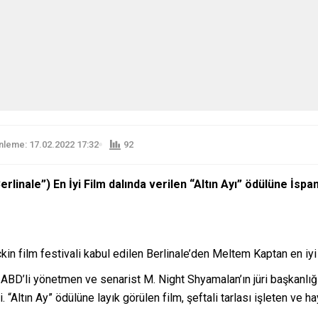
leme: 17.02.2022 17:32
92
“Berlinale”) En İyi Film dalında verilen “Altın Ayı” ödülüne İ
in film festivali kabul edilen Berlinale’den Meltem Kaptan en iyi 
 ABD’li yönetmen ve senarist M. Night Shyamalan’ın jüri başkanlığ
. “Altın Ay” ödülüne layık görülen film, şeftali tarlası işleten ve h