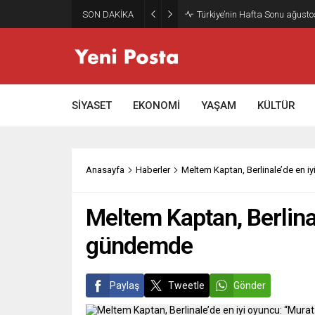
SON DAKİKA
Gazze’nin geleceği: Teknokrati
SİYASET
EKONOMİ
YAŞAM
KÜLTÜR
Anasayfa
Haberler
Meltem Kaptan, Berlinale’de en 
Meltem Kaptan, Berlina
gündemde
Paylaş
Tweetle
Gönder