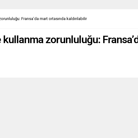
at Parti) 1’i CDU (Hıristiyan
Partisi), 5’i Birlik’90/Yeşiller
is 90/Die Grünen), 3’ü Sol Parti
runluluğu: Fransa’da mart ortasında kaldırılabilir
nke) isimli siyasi partilerden...
 kullanma zorunluluğu: Fransa’