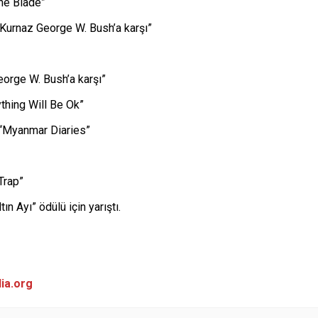
the Blade”
 Kurnaz George W. Bush’a karşı”
eorge W. Bush’a karşı”
ything Will Be Ok”
 “Myanmar Diaries”
“Trap”
ın Ayı” ödülü için yarıştı.
ia.org