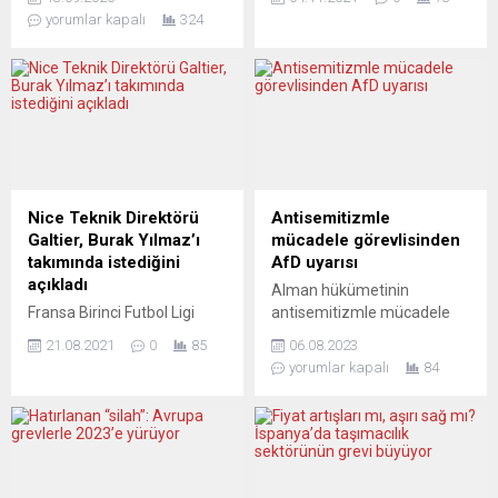
demokratların en büyük
Fiyat Endeksi (ÜFE), eylülde
yorumlar kapalı
324
kozuydu. Ancak CHP’nin
bir önceki aya göre yüzde
yurtdışı örgütlenmelerinde
2,7 arttı. Avrupa İstatistik
2012’den bu yana yaşanan
Dairesi (Eurostat), Avrupa
çalkantılar, “yeni yapılanma”
Birliği (AB) ve Avro
adı altında uygulanan
Bölgesi’nin eylül ayı ÜFE
baskılar ve dayatmalar, bu
verilerini yayımladı. Buna
potansiyeli tüketti. Bugün
göre, AB’de ÜFE, eylülde bir
İstanbul’da yaşanan
önceki aya göre yüzde 2,7
kayyum krizinin taşlarının
oranında, geçen yılın aynı
Nice Teknik Direktörü
Antisemitizmle
yıllar önce Avrupa’da
dönemine göre de yüzde
Galtier, Burak Yılmaz’ı
mücadele görevlisinden
döşenmiş olması tesadüf
16,2 oranında...
takımında istediğini
AfD uyarısı
mü? CHP Birlikleri
açıkladı
Alman hükümetinin
Almanya’da bundan...
Fransa Birinci Futbol Ligi
antisemitizmle mücadele
(Ligue 1) ekiplerinden Nice’in
görevlisi Felix Klein, sağ
21.08.2021
0
85
06.08.2023
teknik direktörü Christophe
popülist AfD partisinin
yorumlar kapalı
84
Galtier, Lille’de forma giyen
yükselişinden endişe
milli futbolcu Burak Yılmaz
duyduğunu açıkladı. Alman
ve Montpellier’in oyuncusu
hükümetinin Yahudi
Andy Delort’ı takımında
düşmanlığıyla mücadele
istediğini bildirdi. Geçen
sorumlusu Felix Klein, İslam
sezon Lille ile şampiyonluk
ve göç karşıtı, sağ popülist