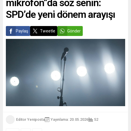
mikrofon”da söz senin:
yaptıkları eylemlerde polisin
SPD’de yeni dönem arayışı
müdahalesiyle...
Paylaş
Tweetle
Gönder
Editor Yeniposta
Yayınlama: 20.05.2026
52