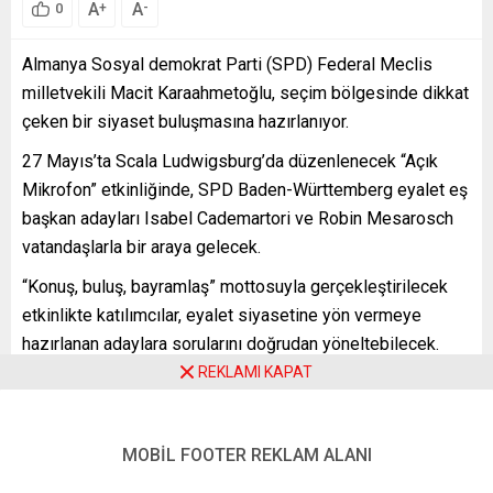
A
A
+
-
0
Almanya Sosyal demokrat Parti (SPD) Federal Meclis
milletvekili Macit Karaahmetoğlu, seçim bölgesinde dikkat
çeken bir siyaset buluşmasına hazırlanıyor.
27 Mayıs’ta Scala Ludwigsburg’da düzenlenecek “Açık
Mikrofon” etkinliğinde, SPD Baden-Württemberg eyalet eş
başkan adayları Isabel Cademartori ve Robin Mesarosch
vatandaşlarla bir araya gelecek.
“Konuş, buluş, bayramlaş” mottosuyla gerçekleştirilecek
etkinlikte katılımcılar, eyalet siyasetine yön vermeye
hazırlanan adaylara sorularını doğrudan yöneltebilecek.
REKLAMI KAPAT
“DEMOKRASİ DOĞRUDAN TEMASLA GÜÇLENİR”
Etkinliğin moderatörlüğünü üstlenecek olan Macit
Karaahmetoğlu, siyasetin yalnızca parlamento
MOBİL FOOTER REKLAM ALANI
koridorlarında yapılmadığını söyledi.