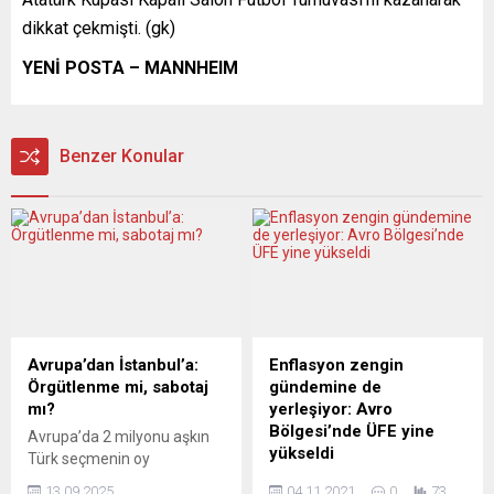
dikkat çekmişti. (gk)
YENİ POSTA – MANNHEIM
Benzer Konular
Avrupa’dan İstanbul’a:
Enflasyon zengin
Örgütlenme mi, sabotaj
gündemine de
mı?
yerleşiyor: Avro
Bölgesi’nde ÜFE yine
Avrupa’da 2 milyonu aşkın
yükseldi
Türk seçmenin oy
potansiyeli sosyal
Avro Bölgesi’nde Üretici
13.09.2025
04.11.2021
0
73