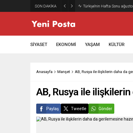
SON DAKİKA
Gazze’nin geleceği: Teknokrati
SİYASET
EKONOMİ
YAŞAM
KÜLTÜR
Anasayfa
Manşet
AB, Rusya ile ilişkilerin daha da g
AB, Rusya ile ilişkiler
Paylaş
Tweetle
Gönder