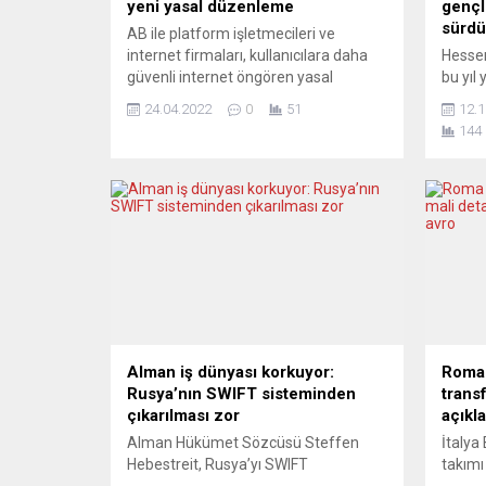
yeni yasal düzenleme
gençl
sürdü
AB ile platform işletmecileri ve
internet firmaları, kullanıcılara daha
Hessen
güvenli internet öngören yasal
bu yıl
düzenleme üzerinde anlaşmaya
Fuarı’
24.04.2022
0
51
12.1
vardı. Facebook ve Google gibi
genç v
144
teknoloji devleri de daha sıkı
akadem
düzenlemelere tabi olacak. Avrupa
bilgi a
Birliği (AB) üye ülkeleri ile Avrupa
kuruluş
Parlamentosu arabulucuları, Avrupa
derne
çapında geçerli olacak olan yasa dışı
fırsat
içeriklere karşı hukuki çerçeve...
gönüll
kurums
Alman iş dünyası korkuyor:
Roma 
Rusya’nın SWIFT sisteminden
transf
çıkarılması zor
açıkla
Alman Hükümet Sözcüsü Steffen
İtalya 
Hebestreit, Rusya’yı SWIFT
takımı
sisteminden çıkarmanın Alman iş
Olympi