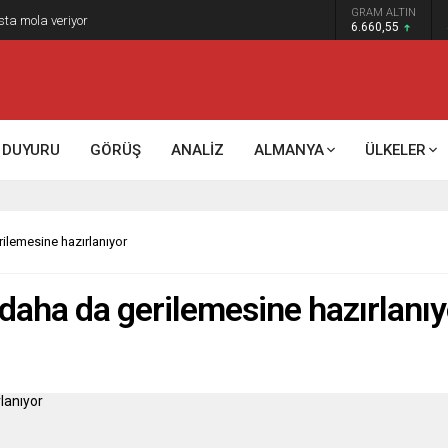
GRAM ALTIN
k kontrol mü, kolonializm mi?
6.660,55
DUYURU
GÖRÜŞ
ANALİZ
ALMANYA
ÜLKELER
erilemesine hazırlanıyor
in daha da gerilemesine hazırlanı