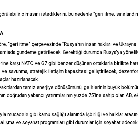
öngörülebilir olmasını istediklerini, bu nedenle “geri itme, sınırland
MA
, “geri itme” çerçevesinde “Rusya’nın insan hakları ve Ukrayna il
sı camiada gündeme getirilecek. Gerektiği durumda Rusya’ya yönelik
ine karşı NATO ve G7 gibi benzer düşünen ortaklarla birlikte harek
 ve savunma, stratejik iletişim kapasitesi geliştirilecek, dezenf
açlar hazırlanacak.
l yakıtlardan temiz enerjiye dönüşümünü, gelirlerinin büyük bölüm
a’nın doğrudan yabancı yatırımlarının yüzde 75’ine sahip olan AB,
yla mücadele gibi kamu sağlığı alanında işbirliği ve halklar arası
çalışma ve seyahat programları gibi durumlar için seyahat edecek k