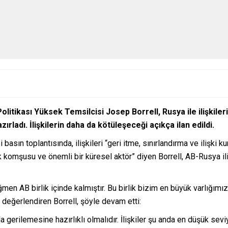
 Politikası Yüksek Temsilcisi Josep Borrell, Rusya ile ilişkile
rladı. İlişkilerin daha da kötüleşeceği açıkça ilan edildi.
 basın toplantısında, ilişkileri “geri itme, sınırlandırma ve ilişk
k komşusu ve önemli bir küresel aktör” diyen Borrell, AB-Rusya il
ğmen AB birlik içinde kalmıştır. Bu birlik bizim en büyük varlığım
ak değerlendiren Borrell, şöyle devam etti:
da gerilemesine hazırlıklı olmalıdır. İlişkiler şu anda en düşük s