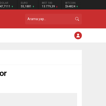
DOLAR
EURO
BIST 100
BITCOIN
47,7111
55,1881
13.779,39
$64824
yor