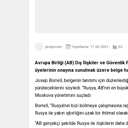
yeniposta
Yayınlama: 17.06.2021
53
Avrupa Birliği (AB) Dış İlişkiler ve Güvenlik
üyelerinin onayına sunulmak üzere belge hazı
Josep Borrell, belgenin tanıtımı için düzenlediği
yürüteceklerini söyledi. “Rusya, AB’nin en büyü
Moskova yönetimini suçladı.
Borrell, “Rusya’nın bizi bölmeye çalışmasına ra
Rusya ile yakın işbirliğini uzak bir ihtimal olar
“AB gerçekçi şekilde Rusya ile ilişkilerin daha 