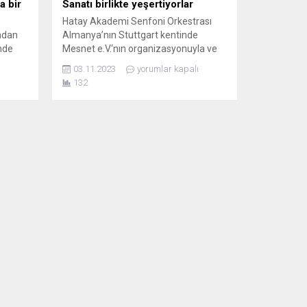
a bir
Sanatı birlikte yeşertiyorlar
Hatay Akademi Senfoni Orkestrası
ından
Almanya’nın Stuttgart kentinde
inde
Mesnet e.V.‘nın organizasyonuyla ve
sını
çok sayıda sivil toplum örgütünün
03.11.2023
yorumlar kapalı
 yana
desteğiyle gerçekleşen dev bir konser
132
ülke
verdi. Kentin en seçkin kültür ve
lık can
kongre merkezlerinden
ına
Liederhalle’deki konserde orkestranın
kların
kurucu şefi Ali Uğur konser esnasında
i
deprem felaketinde kaybettikleri dört
ıları,
orkestra üyesi arkadaşlarıyla ilgili
anılarını, orkestraya katkılarını, enkaz...