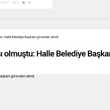
7.2021
0
126
nuyla kiraladığı milli futbolcu
 Ünder’in transferine ilişkin mali
rı paylaştı. Sarı-kırmızılı İtalyan
nden yapılan açıklamada, 23
aki Cengiz Ünder’in Fransız
na 30 Haziran 2022’ye kadar
ndığı ve milli oyuncunun
u: Halle Belediye Başkanı görevden alındı
ma bedelinin ek faktörlerle en
.
ı olmuştu: Halle Belediye Başka