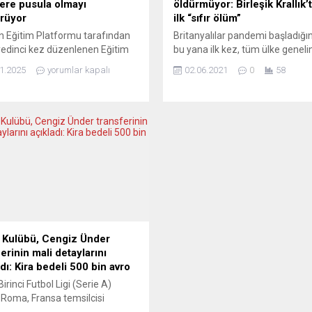
ere pusula olmayı
öldürmüyor: Birleşik Krallık’t
rüyor
ilk “sıfır ölüm”
 Eğitim Platformu tarafından
Britanyalılar pandemi başladığ
 yedinci kez düzenlenen Eğitim
bu yana ilk kez, tüm ülke genel
na ilgi yine büyüktü. Çok sayıda
Covid kaynaklı bir ölüm olmama
1.2025
yorumlar kapalı
02.06.2021
0
58
e veli, Almanya’daki mesleki ve
kutluyor. Nisan ayı başından bu
ik eğitim olanakları hakkında
Hint varyantı kaynaklı vakaların 
ldı. Katılımcılar, kamusal ve özel
genelinde artmasına, buna karşı
lar, şirketler, işletmeler ve
kaybı sayılarında artış olmamas
klerle doğrudan temas kurma
rağmen, 21 Haziran’da tüm yasa
ı buldu. Almanya’da tamamen
kalkacak olması, bilim çevrelerin
ülük temelinde ve hiçbir
harekete geçirdi. Artan vaka say
al destek...
3’üncü...
Kulübü, Cengiz Ünder
erinin mali detaylarını
dı: Kira bedeli 500 bin avro
Birinci Futbol Ligi (Serie A)
 Roma, Fransa temsilcisi
que Marsilya’ya satın alma