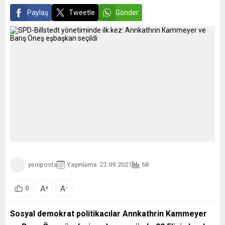
Paylaş
Tweetle
Gönder
yeniposta
Yayınlama: 22.09.2021
68
A
A
+
-
0
Sosyal demokrat politikacılar Annkathrin Kammeyer