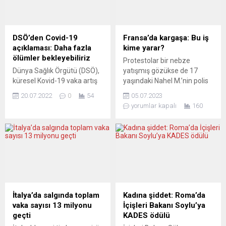
Toplantının 19 Mart pazar
Nehammer ve
günü yoğun bir Türkiye
beraberindeki heyet,
kökenli nüfusa sahip ilçedeki
salgınla mücadele
Immanuel-Kant-Schule
kapsamında alınan yeni
DSÖ’den Covid-19
Fransa’da kargaşa: Bu iş
salonlarında
kararları basın toplantısında
açıklaması: Daha fazla
kime yarar?
gerçekleştirileceği bildirildi.
kamuoyuyla paylaştı.
ölümler bekleyebiliriz
Protestolar bir nebze
Friedenshaus (Barışevi)
Nehammer, Omicron
Dünya Sağlık Örgütü (DSÖ),
yatışmış gözükse de 17
tarafından düzenlenen “Bir
varyantının yeni bir sınama
küresel Kovid-19 vaka artış
yaşındaki Nahel M.’nin polis
daha enkaz altında
ve tehdit olduğuna...
oranının giderek
kontrolünde vurularak
kalmamak için” başlıklı...
20.07.2022
0
54
05.07.2023
yükseldiğine dikkati çekerek,
öldürülmesi ve bunun
yorumlar kapalı
160
ilerleyen haftalarda Kovid-
üzerine patlak veren şiddet
19 nedeniyle daha çok
eylemleri, Fransa ve Avrupa
hastaneye kaldırılma ve
gündemini meşgul etmeyi
ölüm beklenebileceği
sürdürüyor. Cumhurbaşkanı
uyarısında bulundu. DSÖ
Macron, bir araya geldiği
Genel Direktörü Dr. Tedros
220 belediye başkanına
Adhanom Ghebreyesus,
zarar gören altyapının hızla
örgütün Cenevre’deki
yeniden inşa edilmesi için
merkezinde düzenlenen
yasa çıkarılıp, uzun vadeli
İtalya’da salgında toplam
Kadına şiddet: Roma’da
basın toplantısında, küresel
çözümler sunulacağı...
vaka sayısı 13 milyonu
İçişleri Bakanı Soylu’ya
Kovid-19 vakalarındaki artış
geçti
KADES ödülü
ve maymun çiçeği salgınına