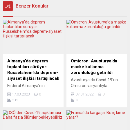
Benzer Konular
Almanya’da deprem
Omicron: Avusturya’da
toplantıları sürüyor:
maske kullanma
Rüsselsheim’da deprem-
zorunluluğu getirildi
siyaset ilişkisi tartışılacak
Avusturya’da Covid-19’un
Federal Almanya’nın
Omicron varyantıyla
Frankfurt kenti
mücadele kapsamında,
17.03.2023
0
07.01.2022
0
yakınlarındaki Rüsselsheim
ülkede salgının ortaya çıktığı
232
131
ilçesinde, Doğu Anadolu’yu
Mart 2020’den bu yana ilk
yerle bir eden doğal ve
defa açık alanlarda da
sosyal afet çerçevesinde
maske kullanma
“deprem tanıklıkları” konulu
zorunluluğu getirildi.
bir toplantı düzenlendi.
Avusturya Başbakanı Karl