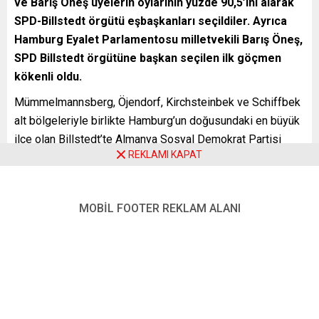
ve Barış Öneş
üyelerin oylarının yüzde 90,5
’
ini alarak
SPD-Billstedt örgütü eşbaşkanları seçildiler. Ayrıca
Hamburg Eyalet Parlamentosu milletvekili Barış Öneş,
SPD Billstedt örgütüne başkan seçilen ilk göçmen
kökenli oldu.
Mümmelmannsberg, Öjendorf, Kirchsteinbek ve Schiffbek
alt bölgeleriyle birlikte Hamburg’un doğusundaki en büyük
ilçe olan Billstedt’te Almanya Sosyal Demokrat Partisi
REKLAMI KAPAT
(SPD) ilçe teşkilatı, yeni yönetimini seçti. Bugüne kadar tek
başkanlı yönetilen parti teşkilatı, ilk kez yönetimine
eşbaşkan seçti. 23 Şubat 2020 Hamburg eyalet
MOBİL FOOTER REKLAM ALANI
parlamentosu seçimlerinde Billstedt bölgesinden
milletvekili seçilen Annkathrin Kammeyer ve Barış Öneş,
ayrı ayrı üyelerin oylarının yüzde 90,5’ini alarak Billstedt
SPD Teşkilatı eşbaşkanlığına seçildiler.
2011’DE MECLİSİN EN GENÇ MİLLETVEKİLİ OLMUŞTU