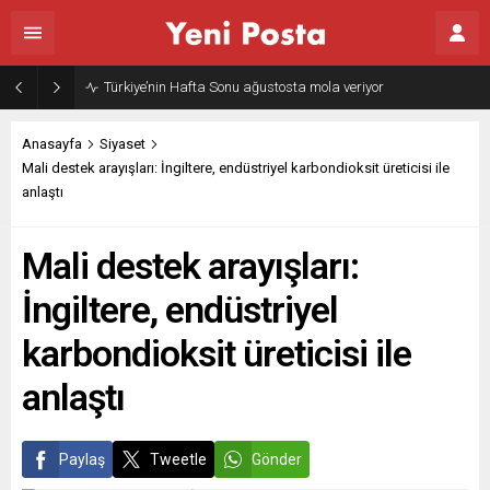
Türkiye’nin Hafta Sonu ağustosta mola veriyor
Anasayfa
Siyaset
Mali destek arayışları: İngiltere, endüstriyel karbondioksit üreticisi ile
anlaştı
Mali destek arayışları:
İngiltere, endüstriyel
karbondioksit üreticisi ile
anlaştı
Paylaş
Tweetle
Gönder