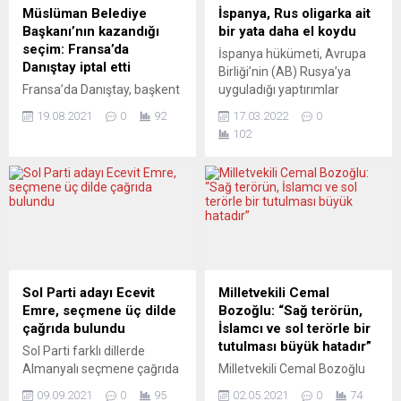
yapılacak. Toplantıya NATO
değerlendireceklerine işaret
Müslüman Belediye
İspanya, Rus oligarka ait
Genel Sekreteri Jens
eden von der Leyen,
Başkanı’nın kazandığı
bir yata daha el koydu
Stoltenberg başkanlık
“Rusya’ya yönelik yeni
seçim: Fransa’da
İspanya hükümeti, Avrupa
edecek. Rusya’nın Ukrayna
yaptırım paketini
Danıştay iptal etti
Birliği’nin (AB) Rusya’ya
sınırında kasımdan itibaren
görüşeceğiz” dedi. Von der...
Fransa’da Danıştay, başkent
uyguladığı yaptırımlar
askeri yığınak yapmasıyla
Paris’in banliyölerinden
kapsamında Tarragona
Batılı ülkelerle Moskova
19.08.2021
0
92
17.03.2022
0
Trappes’te, 2020’de
kentinde bulunan ve Rus
arasında gerginliğin
102
Müslüman Ali Rabeh’in
oligarklardan birine ait
artması...
belediye başkanı seçildiği
olduğu belirtilen bir yata
seçimleri, “kural dışı seçim
daha el koyduğunu açıkladı.
propagandası yaptığı”
Ulaştırma Bakanlığı,
gerekçesiyle iptal etti. Le
Tarragona’da bugünkü
Parisien’in haberine göre,
olayla birlikte son 3 günde
seçimlerin 28 Haziran
İspanya’da el konulan Rus
2020’deki ikinci turundan 3
oligarklara ait yatların
ay kadar önce Rabeh’in
sayısının 3’e çıktığını
Sol Parti adayı Ecevit
Milletvekili Cemal
başkanı olduğu “Coeur de
duyurdu. Bakanlıktan
Emre, seçmene üç dilde
Bozoğlu: “Sağ terörün,
Trappes” derneği, yardım
yapılan açıklamada,
çağrıda bulundu
İslamcı ve sol terörle bir
faaliyetlerinde bulundu.
Kayman...
tutulması büyük hatadır”
Sol Parti farklı dillerde
Derneğin dağıttığı maske,
Almanyalı seçmene çağrıda
Milletvekili Cemal Bozoğlu
gıda...
bulunmaya devam ediyor.
Bavyera Yeşiller Meclis
09.09.2021
0
95
02.05.2021
0
74