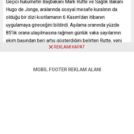
Geçici hükümetin Başbakanı Mark Rutte ve Sağlık Bakanı
Hugo de Jonge, aralarında sosyal mesafe kuralının da
olduğu bir dizi kısıtlamanın 6 Kasım’dan itibaren
uygulamaya gireceğini bildirdi. Aşılama oranında yüzde
85’lik orana ulaşılmasına rağmen günlük vaka sayılarının
ekim başından beri artış gösterdiğini belirten Rutte, yeni
REKLAMI KAPAT
düzenlemelere aşılıların da uyması gerektiği uyarısında
bulundu.
Rutte, açık-kapalı alanlarda ve kalabalık mekânlarda maske
MOBİL FOOTER REKLAM ALANI
kuralının geri getirildiğini vurguladı, 3 Kasım itibarıyla
mesailerin en az yarısının evden yapılması tavsiyesinde
bulundu.
Rutte, işverenlerin çalışanlarına koronavirüs kartı sormasını
sağlayacak yasal düzenleme üzerinde çalışıldığını
kaydetti. Aşılanmayanların er ya da geç koronavirüse
yakalanacağını dile getiren Sağlık Bakanı Jonge, vaka
sayılarındaki artışın devam etmesi durumunda sağlık