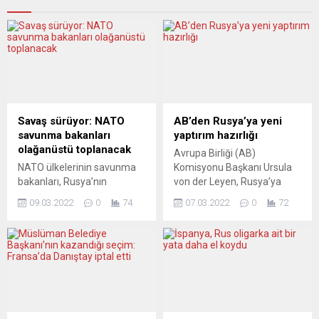
Savaş sürüyor: NATO
AB’den Rusya’ya yeni
savunma bakanları
yaptırım hazırlığı
olağanüstü toplanacak
Avrupa Birliği (AB)
NATO ülkelerinin savunma
Komisyonu Başkanı Ursula
bakanları, Rusya’nın
von der Leyen, Rusya’ya
Ukrayna’ya saldırısı
yönelik ilave yaptırımlar
09.03.2022
0
74
07.03.2022
0
72
nedeniyle yaşanan
üzerinde çalıştıklarını
gelişmeleri değerlendirmek
söyledi. Von der Leyen ve
üzere gelecek hafta
İtalya Başbakanı Mario
olağanüstü nitelikli toplantı
Draghi, Brüksel’de ikili
düzenleyecek. NATO
görüşmelerinden önce
Savunma Bakanları
basına açıklamalarda
Toplantısı, 16 Mart’ta
bulundu. Ukrayna’daki son
telekonferans yöntemiyle
gelişmeleri