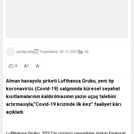
yeniposta
Yayınlama: 03.11.2021
66
A
A
+
-
0
Alman havayolu şirketi Lufthansa Grubu, yeni tip
koronavirüs (Covid-19) salgınında küresel seyahat
kısıtlamalarının kaldırılmasının yazın uçuş talebini
artırmasıyla,”Covid-19 krizinde ilk kez” faaliyet kârı
açıkladı.
Lufthansa Grubu, 2021’in üçüncü çeyreğine ilişkin finansal