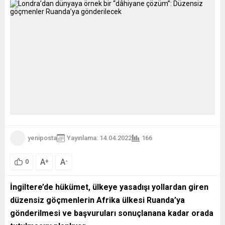
yeniposta
Yayınlama: 14.04.2022
166
A
A
+
-
0
İngiltere’de hükümet, ülkeye yasadışı yollardan giren
düzensiz göçmenlerin Afrika ülkesi Ruanda’ya
gönderilmesi ve başvuruları sonuçlanana kadar orada