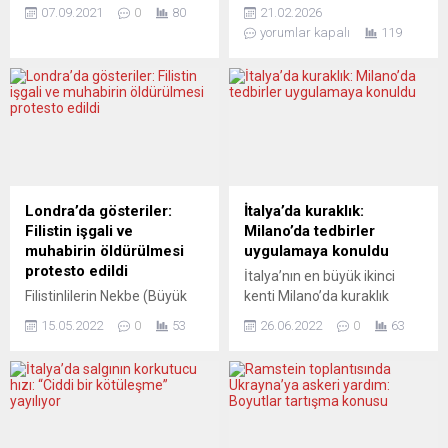
Afganistan’da görev yapmış
ırkçılığa karşı ortak
07.09.2021
0
80
21.02.2026
eski bir İngiliz askerin intihar
mücadele çağrısıyla
yorumlar kapalı
119
mektubunun sosyal
Stuttgart’ta kapsamlı bir
medyada yayımlanması
etkinlik düzenleniyor.
üzerine, İngiliz Silahlı
“Emperyalist savaş, faşizm
Kuvvetleri ile mektubun
ve ırkçılığa karşı – Kurtuluş
doğruluğuna ilişkin inceleme
yok tek başına” başlığıyla
başlattıklarını bildirdi.
yapılacak buluşmada,
Bakanlığın Basın Ofisi,
güncel siyasal gelişmeler ele
Twitter’dan yaptığı
alınacak, uluslararası
açıklamada, “Sosyal
dayanışma vurgulanacak ve
Londra’da gösteriler:
İtalya’da kuraklık:
medyada yayımlanan ve
müzik dinletileri
Filistin işgali ve
Milano’da tedbirler
Afganistan’da görev almış
gerçekleştirilecek.
muhabirin öldürülmesi
uygulamaya konuldu
eski bir askere ait olduğu
Programda Alınteri ve DP
protesto edildi
İtalya’nın en büyük ikinci
iddia edilen intihar
yazarı H. Selim Açan’ın
Filistinlilerin Nekbe (Büyük
kenti Milano’da kuraklık
mektubundan haberdarız.
yanı...
Felaket) olarak
sebebiyle su tüketimini
Savunma...
15.05.2022
0
53
26.06.2022
0
63
adlandırdıkları İsrail’in
azaltacak tedbirler
kuruluşunun 74’üncü
yürürlüğe girdi. Aşırı sıcaklar
yıldönümü kapsamında
sebebiyle ülkenin
İngiltere’nin başkenti
Lombardiya, Piyemonte,
Londra’da bir araya gelen
Emilia-Romagna ve Lazio
sivil toplum kuruluşları,
bölgelerinde kuraklığın yol