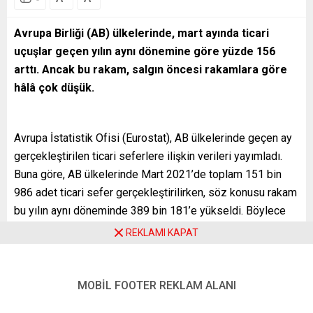
Avrupa Birliği (AB) ülkelerinde, mart ayında ticari
uçuşlar geçen yılın aynı dönemine göre yüzde 156
arttı. Ancak bu rakam, salgın öncesi rakamlara göre
hâlâ çok düşük.
Avrupa İstatistik Ofisi (Eurostat), AB ülkelerinde geçen ay
gerçekleştirilen ticari seferlere ilişkin verileri yayımladı.
Buna göre, AB ülkelerinde Mart 2021’de toplam 151 bin
986 adet ticari sefer gerçekleştirilirken, söz konusu rakam
bu yılın aynı döneminde 389 bin 181’e yükseldi. Böylece
ticari uçuşlar, martta geçen yılın aynı dönemine kıyasla
REKLAMI KAPAT
yüzde 156 artış gösterdi.
Salgın öncesindeki 2019’un mart ayında toplam ticari sefer
MOBİL FOOTER REKLAM ALANI
sayısı 530 bin 400 olarak gerçekleşmişti. AB ülkelerinde
bu yılın mart ayında ticari sefer sayısı salgın öncesindeki