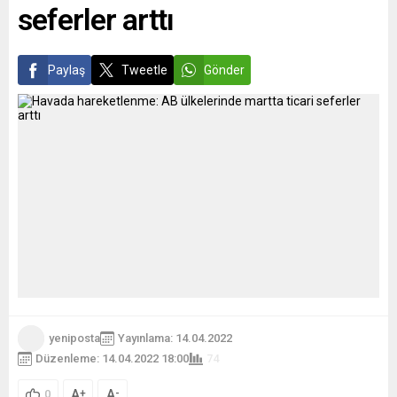
seferler arttı
Paylaş
Tweetle
Gönder
yeniposta
Yayınlama: 14.04.2022
Düzenleme: 14.04.2022 18:00
74
A
A
+
-
0