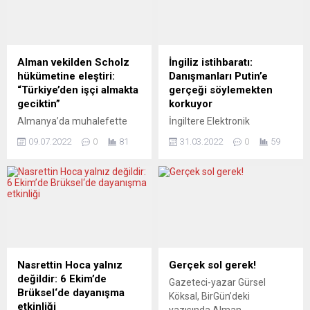
Alman vekilden Scholz
İngiliz istihbaratı:
hükümetine eleştiri:
Danışmanları Putin’e
“Türkiye’den işçi almakta
gerçeği söylemekten
geciktin”
korkuyor
Almanya’da muhalefette
İngiltere Elektronik
bulunan Hıristiyan Demokrat
İstihbarat Servisi (GCHQ)
09.07.2022
0
81
31.03.2022
0
59
Birlik Partisi (CDU)
Başkanı Jeremy Fleming,
milletvekili Anja Karliczek,
danışmanlarının Rusya
hükümeti, havalimanlarına
Devlet Başkanı Vladimir
Türkiye’den işçi alımını
Putin’e Ukrayna’daki durum
geciktirmekle eleştirdi.
konusunda gerçeği
Alman Haber Ajansı DPA’da
söylemekten çekindiklerini
yer alan habere göre,
ancak Rus liderin yaptığı
Hıristiyan Birlik Partileri’nin
yanlış değerlendirmelerinin
(CDU-CSU) parlamento
sonucunun “kristal
Nasrettin Hoca yalnız
Gerçek sol gerek!
grubu turizm politikaları
berraklığında” olduğunu
değildir: 6 Ekim’de
Gazeteci-yazar Gürsel
sözcüsü Anja Karliczek,
söyledi. Jeremy Fleming,
Brüksel‘de dayanışma
Köksal, BirGün’deki
hükümete, yabancı işçilerin
Avustralya ziyaretinde bir
etkinliği
yazısında Alman