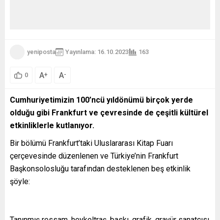
yeniposta
Yayınlama: 16.10.2023
163
A
A
+
-
0
Cumhuriyetimizin 100’ncü yıldönümü birçok yerde
olduğu gibi Frankfurt ve çevresinde de çeşitli kültürel
etkinliklerle kutlanıyor.
Bir bölümü Frankfurt’taki Uluslararası Kitap Fuarı
çerçevesinde düzenlenen ve Türkiye’nin Frankfurt
Başkonsolosluğu tarafından desteklenen beş etkinlik
şöyle:
Tanınmış ressam, heykeltraş, baskı, grafik, gravür sanatçısı