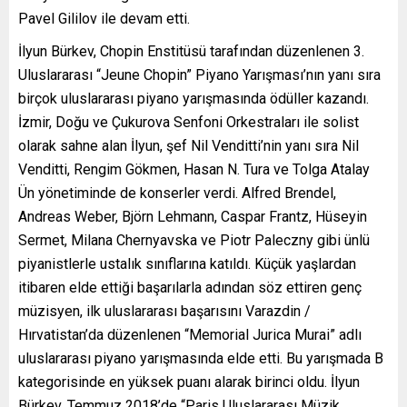
Pavel Gililov ile devam etti.
İlyun Bürkev, Chopin Enstitüsü tarafından düzenlenen 3.
Uluslararası “Jeune Chopin” Piyano Yarışması’nın yanı sıra
birçok uluslararası piyano yarışmasında ödüller kazandı.
İzmir, Doğu ve Çukurova Senfoni Orkestraları ile solist
olarak sahne alan İlyun, şef Nil Venditti’nin yanı sıra Nil
Venditti, Rengim Gökmen, Hasan N. Tura ve Tolga Atalay
Ün yönetiminde de konserler verdi. Alfred Brendel,
Andreas Weber, Björn Lehmann, Caspar Frantz, Hüseyin
Sermet, Milana Chernyavska ve Piotr Paleczny gibi ünlü
piyanistlerle ustalık sınıflarına katıldı. Küçük yaşlardan
itibaren elde ettiği başarılarla adından söz ettiren genç
müzisyen, ilk uluslararası başarısını Varazdin /
Hırvatistan’da düzenlenen “Memorial Jurica Murai” adlı
uluslararası piyano yarışmasında elde etti. Bu yarışmada B
kategorisinde en yüksek puanı alarak birinci oldu. İlyun
Bürkev, Temmuz 2018’de “Paris Uluslararası Müzik