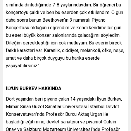
sınıfında dinlediğimde 7-8 yaşlarındaydım. Bir öğrenci bu
konçertoyu çaldı ve ben bu eserden çok etkilendim. O gün
daha sonra bunun Beethoven’ın 3 numaralı Piyano
Konçertosu olduğunu öğrendim ve kendi kendime bir gün
bu eseri büyük konser salonlarında çalacağımı söyledim.
Dileğim gerçekleştiği için çok mutluyum. Bu eserin birçok
farklı karakteri var. Karanlık, ciddiyet, melankoli, öfke, neşe,
umut ve daha birçok duyguyu bu harika eserde
yaşayabilirsiniz”
İLYUN BÜRKEV HAKKINDA
Dört yaşından beri piyano çalan 14 yaşındaki İlyun Bürkev,
Mimar Sinan Güzel Sanatlar Üniversitesi İstanbul Devlet
Konservatuvarı’nda Profesör Burcu Aktaş Urgan ile
başladığı eğitimine, devlet sanatçısı ve piyanist Gülsin
Onay ve Salzburg Mozarteum Üniversitesi’nde Profesör