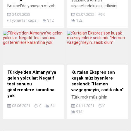
Alman havalimanlarına
üniversitede yaptığı
Brüksel’de yaşayan mizah
siyasetindeki eski etkisini
yerleştirilmesini gereksiz
konuşmada, Putin’in
yazarı Erdinç Utku 6 Ekim
hızla yitiren bir partinin
yere ertelediği eleştirisinde
“durumu büyük ölçüde
24.09.2023
02.07.2022
0
Dünya Gülümseme
kurultayını yorumladı ve “asıl
bulundu. Havalimanlarında
yanlış değerlendirdiğini”
yorumlar kapalı
312
152
Günü’nde “Nasrettin Hoca ile
boşluğa” dikkat çekti: “Sol
uzun...
belirtti. Rus liderin
dayanışma etkinliği”
Parti’yle ilgili ‘Bir yerde iki Sol
“Ukrayna...
düzenliyor. Nasrettin Hoca
Partili varsa, orada bir
dostları Chaussee de
konuyla ilgili üç farklı fikir
Haecht caddesi(No 128) ile
vardır’ esprisi yapılıyor. Sol
Rue L’Olivier sokağının
Parti içindeki anlaşmazlıklar
kesiştiği köşede bulunan
Almanya’nın gerçek bir sol
heykelin önünde buluşup
partiye olan ihtiyacını...
karikatürlü taşlamalı
Türkiye’den Almanya’ya
Kurtalan Ekspres son
eğlenceli bir etkinlik yapıp
gelen yolcular: Negatif
kuşak müzisyenlere
taleplerini dile getirecekler.
test sonucu
seslendi: “Hemen
BRÜKSEL’İN ÇÖP BEKÇİSİ
gösterenlere karantina
vazgeçmeyin, sadık olun”
YAPTILAR Aynı zamanda...
yok
Türk rock müziğinin
Almanya’nın, Türkiye’yi 6
efsanevi grubu Kurtalan
05.06.2021
0
54
01.11.2021
0
Haziran’dan itibaren yeni tip
Ekspres, Stuttgart’ta
915
koronavirüs (Covid-19)
hayranlarıyla adeta hasret
“yüksek riskli” bölgeler
giderdi. Konser İzmir Marşı
listesinden çıkarıp “riskli
ile sona erdi. Ahmet Güvenç: