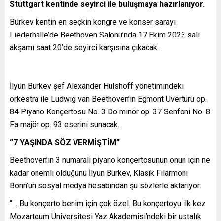
Stuttgart kentinde seyirci ile buluşmaya hazırlanıyor.
Bürkev kentin en seçkin kongre ve konser sarayı
Liederhalle’de Beethoven Salonu’nda 17 Ekim 2023 salı
akşamı saat 20’de seyirci karşısına çıkacak.
İlyün Bürkev şef Alexander Hülshoff yönetimindeki
orkestra ile Ludwig van Beethoven’ın Egmont Uvertürü op.
84 Piyano Konçertosu No. 3 Do minör op. 37 Senfoni No. 8
Fa majör op. 93 eserini sunacak.
“7 YAŞINDA SÖZ VERMİŞTİM”
Beethoven’ın 3 numaralı piyano konçertosunun onun için ne
kadar önemli olduğunu İlyun Bürkev, Klasik Filarmoni
Bonn’un sosyal medya hesabından şu sözlerle aktarıyor:
“… Bu konçerto benim için çok özel. Bu konçertoyu ilk kez
Mozarteum Üniversitesi Yaz Akademisi’ndeki bir ustalık