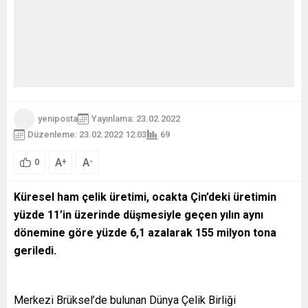
yeniposta
Yayınlama: 23.02.2022
Düzenleme: 23.02.2022 12:03
69
A
A
+
-
0
Küresel ham çelik üretimi, ocakta Çin’deki üretimin
yüzde 11’in üzerinde düşmesiyle geçen yılın aynı
dönemine göre yüzde 6,1 azalarak 155 milyon tona
geriledi.
Merkezi Brüksel’de bulunan Dünya Çelik Birliği