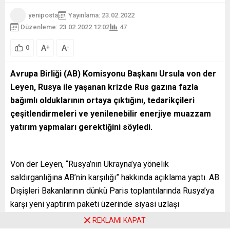
yeniposta
Yayınlama: 23.02.2022
Düzenleme: 23.02.2022 12:02
47
A
A
+
-
0
Avrupa Birliği (AB) Komisyonu Başkanı Ursula von der
Leyen, Rusya ile yaşanan krizde Rus gazına fazla
bağımlı olduklarının ortaya çıktığını, tedarikçileri
çeşitlendirmeleri ve yenilenebilir enerjiye muazzam
yatırım yapmaları gerektiğini söyledi.
Von der Leyen, “Rusya’nın Ukrayna’ya yönelik
saldırganlığına AB’nin karşılığı” hakkında açıklama yaptı. AB
Dışişleri Bakanlarının dünkü Paris toplantılarında Rusya’ya
karşı yeni yaptırım paketi üzerinde siyasi uzlaşı
sağladıklarını kaydeden von der Leyen, Rusya’nın sözde
REKLAMI KAPAT