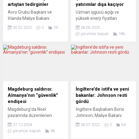
artıştan tedirginler
yatırımlar dışa kaçıyor
Avro Grubu Başkanı ve
Uzman işgücü açığı ve
İrlanda Maliye Bakanı
yüksek enerji fiyatları
Paschal Donohoe,
Avrupa’nın en büyük
03.02.2022
0
29
28.06.2023
enflasyondaki artışın
ekonomisini sıkıştırmayı
yorumlar kapalı
186
büyümeyi ve vatandaşların
sürdürüyor. Büyük sermaye
alım güçlerini olumsuz
yanlısı araştırmalarla
etkilediğini, Avro Bölgesi
tanınan Alman Ekonomi
maliye bakanlarının bu
Enstitüsü (IW), geçen yılın
durumdan endişe
verilerine dayanarak
duyduğunu söyledi.
hazırladığı bir raporda,
Paschal Donohoe, Avrupa
Almanya’ya gelen
Parlamentosu (AP)
yatırımlardan net 132 milyar
Ekonomik ve Mali İşler
dolar tutarında daha fazla
Magdeburg saldırısı:
İngiltere’de istifa ve yeni
Komitesi’nde, Avro Bölgesi
bir sermayenin “doğrudan
Almanya’nın “güvenlik”
bakanlar: Johnson resti
ekonomisinin durumu
yatırımlar halinde” Almanya
endişesi
gördü
hakkında açıklamalarda
dışına çıktığını saptadı.
Magdeburg’da Noel
İngiltere Başbakanı Boris
bulundu. Ekonominin
Özellikle uzman...
pazarında düzenlenen
Johnson, Maliye Bakanı
görünümüne yönelik bazı
otomobilli saldırı, Almanya’yı
Rishi Sunak’ın kabineden
belirsizlikler...
27.12.2024
06.07.2022
0
64
ve Avrupa’yı derinden
istifasının ardından Eğitim
yorumlar kapalı
98
sarstı. Saldırıda beş kişi
Bakanı Nadhim Zahavi’yi