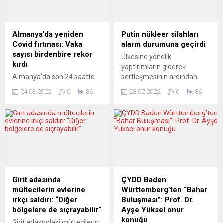
milletvekillerinin elde ettiği
Ekonomi ve İklimi Koruma
ek gelirlerin bu yasama
Bakanlığı, nisan ayına ilişkin
döneminde büyük oranda
fabrika siparişleri geçici
arttığı belirtildi.
verilerini açıkladı. Buna göre,
Almanya’da yeniden
Putin nükleer silahları
Süddeutsche
ülkede üretilen ürünler için
Covid fırtınası: Vaka
alarm durumuna geçirdi
Zeitung gazetesinin Otto
siparişler, nisanda bir önceki
sayısı birdenbire rekor
Ülkesine yönelik
Brenner Vakfı tarafından
aya...
kırdı
yaptırımların giderek
yaptırılan...
Almanya’da son 24 saatte
sertleşmesinin ardından
saptanan 318 bin 387 vaka
Rusya Devlet Başkanı Putin,
24.03.2022
0
86
28.02.2022
0
86
ile Covid-19 salgınında en
orduya “caydırıcı güçlerini”
yüksek günlük vaka sayısı
“özel savaş görevi”
kaydedildi. Robert Koch
durumuna geçirme emri
Enstitüsünden yapılan
verdi. Avrupa medyası
açıklamada, Almanya’da
tetikte… Caydırıcı güçler,
toplam Covid-19 vaka sayısı
nükleer silahları da içeriyor.
19 milyon 597 bine yükseldi.
ABD, gerilimin daha da
Son 24 saatte 318 bin 387
tırmandırıldığı
kişiye Covid-19 tanısı
değerlendirmesinde
Girit adasında
ÇYDD Baden
koyulmasıyla salgının
bulunurken, NATO Genel
mültecilerin evlerine
Württemberg’ten “Bahar
başından bu yana en
Sekreteri Stoltenberg
ırkçı saldırı: “Diğer
Buluşması”: Prof. Dr.
yüksek...
durumun ciddiyetini
bölgelere de sıçrayabilir”
Ayşe Yüksel onur
vurguladı. Avrupa basınının
konuğu
Girit adasındaki mültecilerin