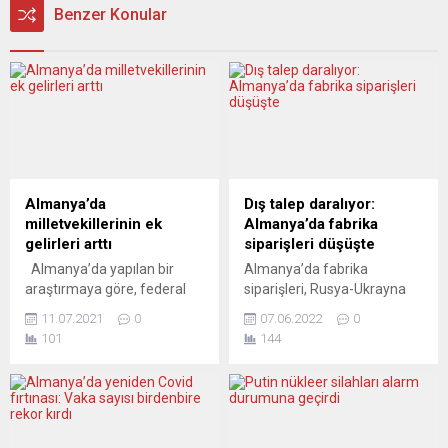
Benzer Konular
Almanya’da
Dış talep daralıyor:
milletvekillerinin ek
Almanya’da fabrika
gelirleri arttı
siparişleri düşüşte
Almanya’da yapılan bir
Almanya’da fabrika
araştırmaya göre, federal
siparişleri, Rusya-Ukrayna
parlamento milletvekillerinin
savaşı ve Çin’deki sert
11.07.2021
0
07.06.2022
0
ek gelirleri son sekiz yılda
Covid-19 karantinalarının
101
144
yaklaşık iki kat arttı. En fazla
küresel tedarik zincirlerini
ek gelir elde eden
baskılamasıyla nisanda
milletvekilleri, sağ
beklentilerin epey üzerinde
partilerden. Almanya’da
azalarak düşüşünü art arda
federal parlamento
üçüncü aya taşıdı. Almanya