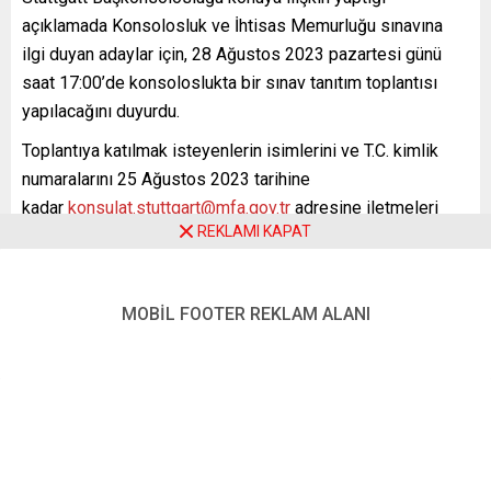
açıklamada Konsolosluk ve İhtisas Memurluğu sınavına
ilgi duyan adaylar için, 28 Ağustos 2023 pazartesi günü
saat 17:00’de konsoloslukta bir sınav tanıtım toplantısı
yapılacağını duyurdu.
Toplantıya katılmak isteyenlerin isimlerini ve T.C. kimlik
numaralarını 25 Ağustos 2023 tarihine
kadar
konsulat.stuttgart@mfa.gov.tr
adresine iletmeleri
REKLAMI KAPAT
gerektiği belirtildi.
30 Eylül-1 Ekim 2023 tarihlerindeki sınavlar ise Ankara’da
gerçekleşecek.
MOBİL FOOTER REKLAM ALANI
Başvurunun 31 Ağustos-14 Eylül 2023 tarihleri arasında
yapılabileceği belirtilirken
detaylı bilginin şu web adresinden alınabileceği açıklandı.
https://www.mfa.gov.tr/tc-disisleri-bakanligi-aday-
konsolosluk-ve-ihtisas-memurlugu-giris-sinavi-duyurusu–