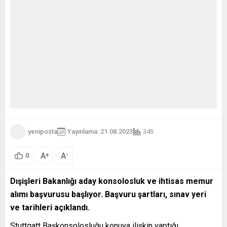
yeniposta
Yayınlama: 21.08.2023
345
A
A
+
-
0
Dışişleri Bakanlığı aday konsolosluk ve ihtisas memur
alımı başvurusu başlıyor. Başvuru şartları, sınav yeri
ve tarihleri açıklandı.
Stuttgatt Başkonsolosluğu konuya ilişkin yaptığı