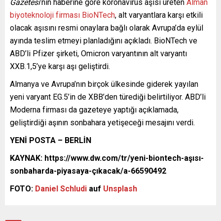
Gazetesi
‘nin haberine göre koronavirüs aşısı üreten
Alman
biyoteknoloji firması BioNTech
, alt varyantlara karşı etkili
olacak aşısını resmi onaylara bağlı olarak Avrupa’da eylül
ayında teslim etmeyi planladığını açıkladı. BioNTech ve
ABD’li Pfizer şirketi, Omicron varyantının alt varyantı
XXB.1,5’ye karşı aşı geliştirdi.
Almanya ve Avrupa’nın birçok ülkesinde giderek yayılan
yeni varyant EG.5’in de XBB’den türediği belirtiliyor. ABD’li
Moderna firması da gazeteye yaptığı açıklamada,
geliştirdiği aşının sonbahara yetişeceği mesajını verdi.
YENİ POSTA – BERLİN
KAYNAK: https://www.dw.com/tr/yeni-biontech-aşısı-
sonbaharda-piyasaya-çıkacak/a-66590492
FOTO:
Daniel Schludi
auf
Unsplash