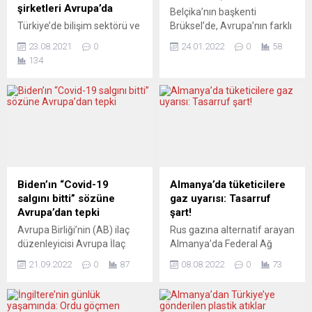
şirketleri Avrupa’da
Belçika’nın başkenti
Türkiye’de bilişim sektörü ve
Brüksel’de, Avrupa’nın farklı
dijital teknolojiler üzerinde
ülkelerinden gelenlerin de
23.08.2021
0
24.01.2022
0
58
yükselen yeni bir girişimciler
aralarında bulunduğu en az
134
kuşağı oluştu. Algoritmaları
50 bin kişi, Covid-19
iyi tanıyan ve geliştiren bu
tedbirlerini protesto etti,
kuşak şimdilerde Almanya
göstericilerle polis arasında
ve yakın çevresinden
arbede yaşandı. Brüksel
Avrupa’ya yayılıyor.
polisine göre, Belçikalıların
Ürünlerinden eminler,
yanı sıra Fransa, Hollanda,
sermaye bulabiliyorlar, ama
Almanya ve İtalya’dan gelen
özellikle iyi danışmanlık
50 binden fazla kişi, öğle
hizmetine ihtiyaçları var.
saatlerinde Kuzey Tren
Biden’ın “Covid-19
Almanya’da tüketicilere
Berlin sokaklarında özel
İstasyonu önünde toplandı.
salgını bitti” sözüne
gaz uyarısı: Tasarruf
kıyafetleriyle dikkat çeken
Avrupa Birliği...
Avrupa’dan tepki
şart!
Türkiye kökenli şirketlerin
Avrupa Birliği’nin (AB) ilaç
Rus gazına alternatif arayan
kuryeleri yeni bir...
düzenleyicisi Avrupa İlaç
Almanya’da Federal Ağ
Kurumu (EMA) yetkilileri,
Ajansı, kışı geçirebilmek için
21.09.2022
0
87
08.08.2022
0
73
ABD Başbakanı Joe Biden’in
tüketicilerin en az yüzde 20
“Covid-19 salgını artık
enerji tasarrufu yapması
bitmiştir” şeklindeki
gerektiğini söyledi.