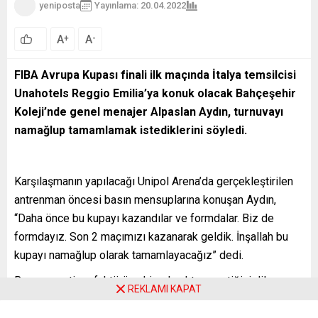
yeniposta
Yayınlama: 20.04.2022
86
A
A
+
-
0
FIBA Avrupa Kupası finali ilk maçında İtalya temsilcisi
Unahotels Reggio Emilia’ya konuk olacak Bahçeşehir
Koleji’nde genel menajer Alpaslan Aydın, turnuvayı
namağlup tamamlamak istediklerini söyledi.
Karşılaşmanın yapılacağı Unipol Arena’da gerçekleştirilen
antrenman öncesi basın mensuplarına konuşan Aydın,
“Daha önce bu kupayı kazandılar ve formdalar. Biz de
formdayız. Son 2 maçımızı kazanarak geldik. İnşallah bu
kupayı namağlup olarak tamamlayacağız” dedi.
Başarıyı getiren faktörün ekip olmaktan geçtiğini dile
REKLAMI KAPAT
getiren Aydın, şöyle devam etti: