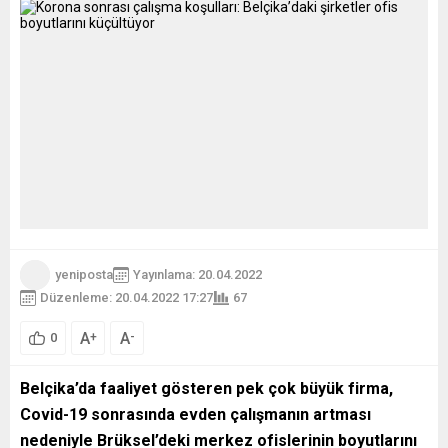
yeniposta
Yayınlama: 20.04.2022
Düzenleme: 20.04.2022 17:27
67
A
A
+
-
0
Belçika’da faaliyet gösteren pek çok büyük firma,
Covid-19 sonrasında evden çalışmanın artması
nedeniyle Brüksel’deki merkez ofislerinin boyutlarını