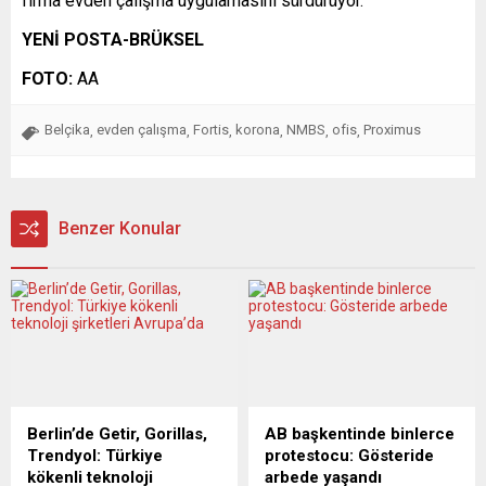
firma evden çalışma uygulamasını sürdürüyor.
YENİ POSTA-BRÜKSEL
FOTO:
AA
Belçika
evden çalışma
Fortis
korona
NMBS
ofis
Proximus
,
,
,
,
,
,
Benzer Konular
Berlin’de Getir, Gorillas,
AB başkentinde binlerce
Trendyol: Türkiye
protestocu: Gösteride
kökenli teknoloji
arbede yaşandı