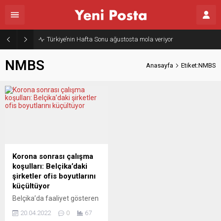
Türkiye’nin Hafta Sonu ağustosta mola veriyor
NMBS
Anasayfa
Etiket:NMBS
Korona sonrası çalışma
koşulları: Belçika’daki
şirketler ofis boyutlarını
küçültüyor
Belçika’da faaliyet gösteren
pek çok büyük firma, Covid-
20.04.2022
0
67
19 sonrasında evden