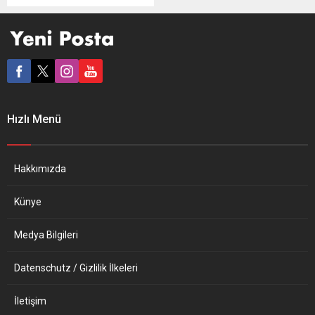
çalışmanın artması
nedeniyle Brüksel’deki
merkez ofislerinin
boyutlarını küçültüyor. Yerel
basında yer alan habere
göre, Belçika Demiryolları
(NMBS), Proximus, Bpost,
Engie, KBC ve Fortis gibi
Hızlı Menü
çeşitli firmalar, Brüksel’deki
genel merkezlerinin
boyutlarında değişikliğe
gidiyor. Salgın ve evden
Hakkımızda
çalışmanın yaygın bir hal...
Künye
Medya Bilgileri
Datenschutz / Gizlilik İlkeleri
İletişim