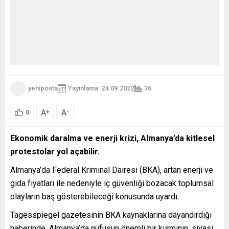
yeniposta
Yayınlama: 24.09.2022
36
A
A
+
-
0
Ekonomik daralma ve enerji krizi, Almanya’da kitlesel
protestolar yol açabilir.
Almanya’da Federal Kriminal Dairesi (BKA), artan enerji ve
gıda fiyatları ile nedeniyle iç güvenliği bozacak toplumsal
olayların baş gösterebileceği konusunda uyardı.
Tagesspiegel gazetesinin BKA kaynaklarına dayandırdığı
haberinde, Almanya’da nüfusun önemli bir kısmının, siyasi