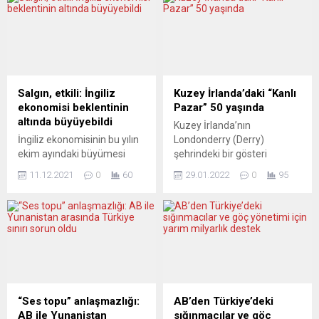
koleksiyonu 24 milyon 563
Sağlık Bakanlığı’nın
bin TL’ye alıcı buldu.
verilerine göre, ülkede dün
İngiltere’de müzayede evi
itibarıyla son 24 saatte
Sotheby’s, Birinci Bayezid,
yapılan 716 bin 287 testte
Birinci Mehmet, İkinci Murat,
20 bin 497 kişiye Covid-19
İkinci Bayezid, Kanuni Sultan
tanısı konuldu. Böylece
Süleyman ve Timur
ülkede 21 bin 261 vakanın...
Salgın, etkili: İngiliz
Kuzey İrlanda’daki “Kanlı
İmparatorluğu’nun kurucusu
ekonomisi beklentinin
Pazar” 50 yaşında
Timurlenk’in portrelerinden
altında büyüyebildi
Kuzey İrlanda’nın
oluşan koleksiyonun
İngiliz ekonomisinin bu yılın
Londonderry (Derry)
müzayedesini tamamlandı.
ekim ayındaki büyümesi
şehrindeki bir gösteri
50...
beklentinin altında
sırasında İngiliz paraşütçü
11.12.2021
0
60
29.01.2022
0
95
gerçekleşti. Hizmetler
birliği tarafından öldürülen
sektörü binde 4 ile adeta
Kuzey İrlandalı
yerinde sayarken, inşaat
cumhuriyetçilerin aileleri,
sektörü daraldı. İngiliz
aradan geçen yarım asra
Ulusal İstatistik Ofisi’nin
rağmen adalet arayışlarını
(ONS) verilerine göre, ülkede
sürdürüyor. Kanlı Pazar
bu yılın ekim ayında Gayri
katliamı, İngiliz tarihinde
Safi Yurtiçi Hasılanın (GSYH)
silinmez bir leke bırakıp
büyümesi yüzde 0,4 olan
onlarca ailenin hayatını
“Ses topu” anlaşmazlığı:
AB’den Türkiye’deki
beklentinin altında kalarak
sonsuza kadar değiştirdi.
AB ile Yunanistan
sığınmacılar ve göç