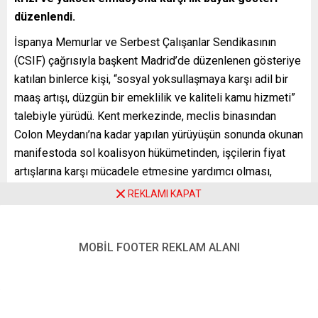
düzenlendi.
İspanya Memurlar ve Serbest Çalışanlar Sendikasının
(CSIF) çağrısıyla başkent Madrid’de düzenlenen gösteriye
katılan binlerce kişi, “sosyal yoksullaşmaya karşı adil bir
maaş artışı, düzgün bir emeklilik ve kaliteli kamu hizmeti”
talebiyle yürüdü. Kent merkezinde, meclis binasından
Colon Meydanı’na kadar yapılan yürüyüşün sonunda okunan
manifestoda sol koalisyon hükümetinden, işçilerin fiyat
artışlarına karşı mücadele etmesine yardımcı olması,
gerekli kaynakları sağlayarak kaliteli kamu hizmetlerini
REKLAMI KAPAT
garanti etmesi ve emekli maaşlarının geleceği konusunda
şeffaf ve objektif bir tartışma başlatıp, etkili ekonomik
önlemler alması talep edildi.
MOBİL FOOTER REKLAM ALANI
Covid-19 salgını ve ardından Rusya-Ukrayna savaşıyla
hayat pahalılığının kalıcı olmaya başladığına dikkati çeken
İspanyollar, AA muhabirine verdikleri demeçte, “Ay sonunu