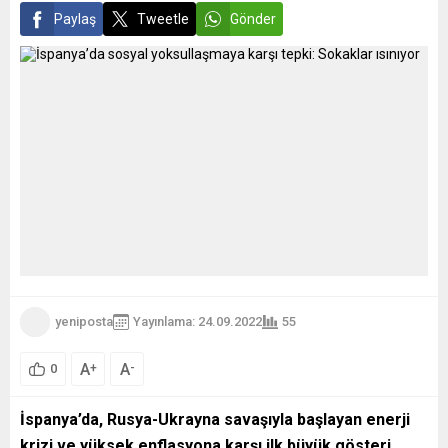
Paylaş
Tweetle
Gönder
yeniposta
Yayınlama: 24.09.2022
55
A
A
+
-
0
İspanya’da, Rusya-Ukrayna savaşıyla başlayan enerji
krizi ve yüksek enflasyona karşı ilk büyük gösteri