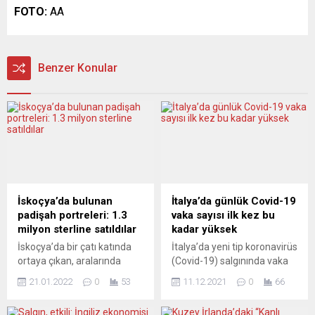
FOTO:
AA
Benzer Konular
İskoçya’da bulunan
İtalya’da günlük Covid-19
padişah portreleri: 1.3
vaka sayısı ilk kez bu
milyon sterline satıldılar
kadar yüksek
İskoçya’da bir çatı katında
İtalya’da yeni tip koronavirüs
ortaya çıkan, aralarında
(Covid-19) salgınında vaka
Kanuni Sultan Süleyman’ın
sayısı 20 bini geçerken, dün
21.01.2022
0
53
11.12.2021
0
66
portresinin de olduğu
itibarıyla son 24 saatte 118
padişah portreleri
kişi hayatını kaybetti. İtalya