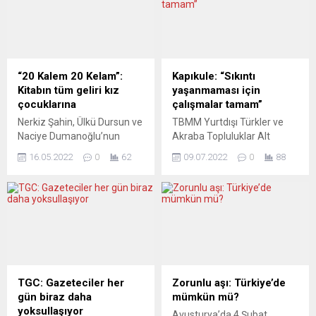
“20 Kalem 20 Kelam”:
Kapıkule: “Sıkıntı
Kitabın tüm geliri kız
yaşanmaması için
çocuklarına
çalışmalar tamam”
Nerkiz Şahin, Ülkü Dursun ve
TBMM Yurtdışı Türkler ve
Naciye Dumanoğlu’nun
Akraba Topluluklar Alt
hazırladığı “20 Kalem 20
Komisyonu Başkanı Zafer
16.05.2022
0
62
09.07.2022
0
88
Kelam” kitabı okurla buluştu.
Sırakaya Kapıkule Gümrük
Kitapların satışından elde
kapısını ziyaretinde gerekli
edilen gelirin tamamının ise
önlemlerin alındığını bildirdi.
kız çocuklarının eğitimi için
Ak Parti İstanbul milletvekili
Çağdaş Yaşamı Destekleme
Sırakaya’nın açıklaması
Derneği’ne (ÇYDD)
şöyle: “Avrupalı Türk
bağışlanacak. Kitap
kardeşlerimizin,
hakkında Naciye Dumanoğlu
vatandaşlarımızın bayram
şu açıklamalarda bulundu:
izinlerini ve senelik tatillerini
TGC: Gazeteciler her
Zorunlu aşı: Türkiye’de
“Okulda zorlanıyorum ve
Anavatanlarında geçirmek
gün biraz daha
mümkün mü?
gitmek istemediğim için
için araçlarıyla Türkiye’ye
yoksullaşıyor
Avusturya’da 4 Şubat