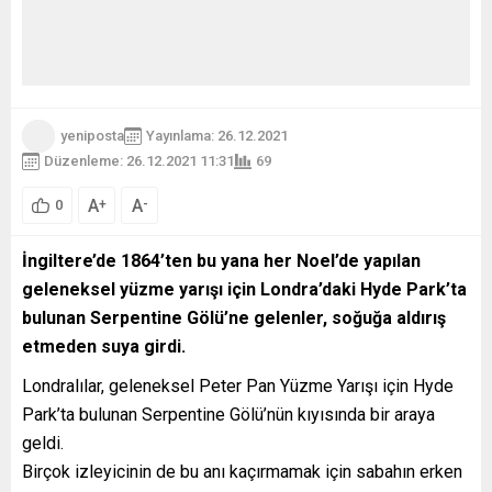
yeniposta
Yayınlama: 26.12.2021
Düzenleme: 26.12.2021 11:31
69
A
A
+
-
0
İngiltere’de 1864’ten bu yana her Noel’de yapılan
geleneksel yüzme yarışı için Londra’daki Hyde Park’ta
bulunan Serpentine Gölü’ne gelenler, soğuğa aldırış
etmeden suya girdi.
Londralılar, geleneksel Peter Pan Yüzme Yarışı için Hyde
Park’ta bulunan Serpentine Gölü’nün kıyısında bir araya
geldi.
Birçok izleyicinin de bu anı kaçırmamak için sabahın erken