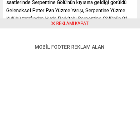
saatlerinde Serpentine Gölü’nün kıyısına geldiği görüldü.
Geleneksel Peter Pan Yüzme Yarışı, Serpentine Yüzme
Kulübü tarafından Hyde Park’taki Serpentine Gölü’nün 91
REKLAMI KAPAT
metre uzunluğundaki güney kıyısında, 1864’ten bu yana her
yıl 25 Aralık’ta düzenleniyor.
YENİ POSTA – LONDRA
MOBİL FOOTER REKLAM ALANI
FOTO:
AA
Hyde Park
İngiltere
Londra
Noel
Serpentine Gölü
,
,
,
,
Benzer Konular