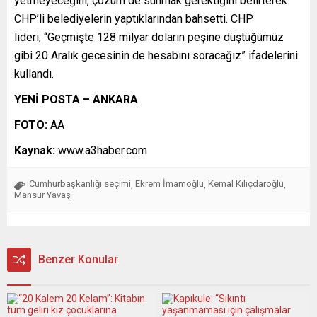
yetmeyeceğini, çözüm de sunmak gerektiğini belirterek
CHP’li belediyelerin yaptıklarından bahsetti. CHP
lideri, “Geçmişte 128 milyar doların peşine düştüğümüz
gibi 20 Aralık gecesinin de hesabını soracağız” ifadelerini
kullandı.
YENİ POSTA – ANKARA
FOTO:
AA
Kaynak:
www.a3haber.com
Cumhurbaşkanlığı seçimi
Ekrem İmamoğlu
Kemal Kılıçdaroğlu
,
,
,
Mansur Yavaş
Benzer Konular