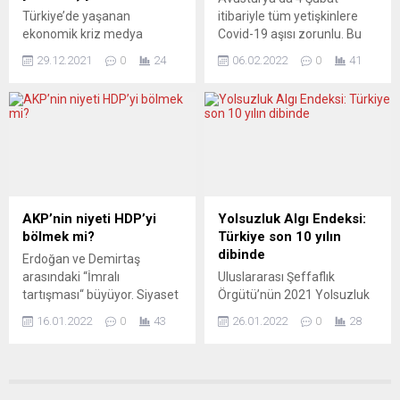
annemin kafama kepçeyi
giriş yapıkları Kapıkule sınır
Türkiye’de yaşanan
itibariyle tüm yetişkinlere
vurma sebebini...
kapımızda âşığı oldukları
ekonomik kriz medya
Covid-19 aşısı zorunlu. Bu
Türkiyelerine kavuşurken
emekçilerinin de
adım, zorunlu aşı
yaşadıkları...
29.12.2021
0
24
06.02.2022
0
41
etkilendiğini belirten TGC,
tartışmasını AB ülkeleri
gazetecilerin geçim
başta olmak üzere pek çok
problemine dikkat çekti.
ülkede yeniden gündeme
Krizden nasıl etkilendiğini
getirdi. Peki, Türkiye’de
anlatan gazeteciler, düşük
durum ne? Omicron
maaşlarla güvencesiz
varyantının dünyada baskın
çalıştıklarını ve kişisel
haline gelmesinin
ihtiyaçlarını dahi
ardından Avusturya, geçen
karşılamakta zorlandıklarını
ay radikal bir adım atarak
AKP’nin niyeti HDP’yi
Yolsuzluk Algı Endeksi:
vurguladı. Türkiye
Covid-19 aşısını tüm
bölmek mi?
Türkiye son 10 yılın
Gazeteciler Cemiyeti
yetişkinler için zorunlu hale
dibinde
Erdoğan ve Demirtaş
Yönetim Kurulu,
getirdi....
arasındaki “İmralı
Uluslararası Şeffaflık
gazetecilerin ekonomik
tartışması“ büyüyor. Siyaset
Örgütü’nün 2021 Yolsuzluk
krizden ciddi ölçüde zarar
bilimcilere göre, iktidar
Algı Endeksi’nde 180 ülke
gördüğüne dikkat çekerek
16.01.2022
0
43
26.01.2022
0
28
seçimlerde kritik önem
arasında 96. sırada yer alan
bir açıklama yaptı. “Siyasi...
taşıyan HDP seçmenini
Türkiye, 2012’den bu yana
“Demirtaşcı ve Öcalancı“
42 basamak gerileyerek son
diye ikiye bölme niyetinde.
10 yılın en düşük puanını