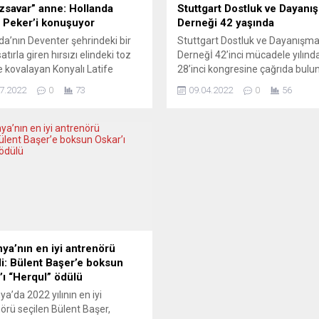
ızsavar” anne: Hollanda
Stuttgart Dostluk ve Dayanı
e Peker’i konuşuyor
Derneği 42 yaşında
da’nın Deventer şehrindeki bir
Stuttgart Dostluk ve Dayanışm
satırla giren hırsızı elindeki toz
Derneğİ 42’inci mücadele yılınd
e kovalayan Konyalı Latife
28’inci kongresine çağrıda bul
 ülkede gündem oldu. Sosyal
Göçün 60 yılının geride bırakıldı
7.2022
0
73
09.04.2022
0
56
ya yansıyan görüntülerde,
dikkat çekilen dernek açıklama
eci Latife Peker elindeki toz
özetle şu ifadelere yer verildi:
e cam silme suyuyla temizlik
“Türkiyeli işçilerin Almanya’ya
n yüzü kapalı satırlı bir hırsız
gelişlerinin 60’ıncı yılını geride bı
an fırının kasasına yöneliyor.
Her yanıyla deney ve tercübeler
 hırsıza karşı koyan Peker,
bu süreç yoğunlaşmış bir emek
a vurmaya...
sömürüsünden bağımsız ele
alınamaz....
ya’nın en iyi antrenörü
di: Bülent Başer’e boksun
’ı “Herqul” ödülü
a’da 2022 yılının en iyi
örü seçilen Bülent Başer,