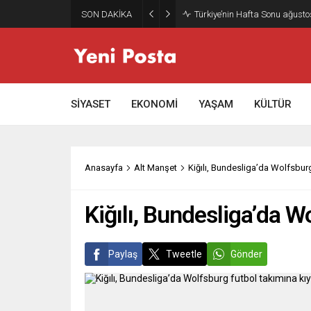
SON DAKİKA
Gazze’nin geleceği: Teknokrati
SİYASET
EKONOMİ
YAŞAM
KÜLTÜR
Anasayfa
Alt Manşet
Kiğılı, Bundesliga’da Wolfsbur
Kiğılı, Bundesliga’da W
Paylaş
Tweetle
Gönder