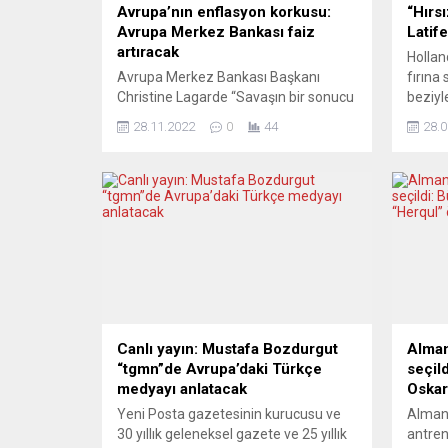
Avrupa’nın enflasyon korkusu:
“Hırs
Avrupa Merkez Bankası faiz
Latif
artıracak
Hollan
Avrupa Merkez Bankası Başkanı
fırına 
Christine Lagarde “Savaşın bir sonucu
beziyl
olarak büyüme hızla yavaşlıyor.
Peker,
28.11.2022
0
44
28.0
Yüksek enflasyon, insanların gerçek
medya
gelirlerini düşürerek ve firmaların
işletm
maliyetlerini yükselterek, harcamaları
bezi v
ve üretimi azaltıyor” dedi. Avrupa
yaparke
Merkez Bankası (ECB) Başkanı
doğrud
Christine Lagarde, enflasyonu orta
Anında
vadeli hedef olan yüzde 2 seviyesine
hırsız
düşürme konusunda kararlı
olduklarını, bunun için faizleri...
Canlı yayın: Mustafa Bozdurgut
Alman
“tgmn”de Avrupa’daki Türkçe
seçil
medyayı anlatacak
Oskar
Yeni Posta gazetesinin kurucusu ve
Almany
30 yıllık geleneksel gazete ve 25 yıllık
antren