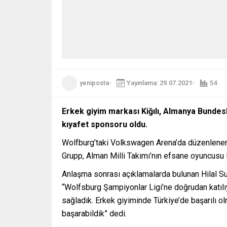
yeniposta
Yayınlama: 29.07.2021
54
Erkek giyim markası Kiğılı, Almanya Bundesl
kıyafet sponsoru oldu.
Wolfburg’taki Volkswagen Arena’da düzenlenen i
Grupp, Alman Milli Takımı’nın efsane oyuncusu 
Anlaşma sonrası açıklamalarda bulunan Hilal Sue
“Wolfsburg Şampiyonlar Ligi’ne doğrudan katılıyo
sağladık. Erkek giyiminde Türkiye’de başarılı o
başarabildik” dedi.