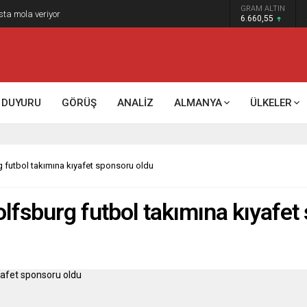
GRAM ALTIN
k kontrol mü, kolonializm mi?
6.660,55
DUYURU
GÖRÜŞ
ANALİZ
ALMANYA
ÜLKELER
g futbol takımına kıyafet sponsoru oldu
olfsburg futbol takımına kıyafe