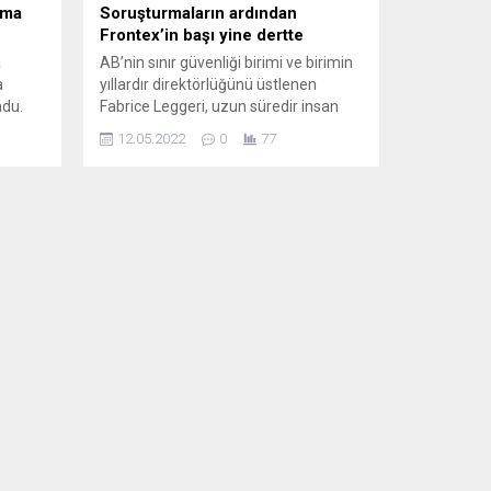
şma
Soruşturmaların ardından
Frontex’in başı yine dertte
a
AB’nin sınır güvenliği birimi ve birimin
a
yıllardır direktörlüğünü üstlenen
undu.
Fabrice Leggeri, uzun süredir insan
ğına
hakları ihlallerini örtbas etmekle
12.05.2022
0
77
sında
eleştiriliyordu. Leggeri, AB’nin
dolandırıcılıkla mücadele birimi OLAF
tarafından yürütülen soruşturma
raktık.
nedeniyle yaklaşık iki hafta önce istifa
le dolu
etti. Avrupa basını, kurulu yapıların
sorumluluğu nasıl gizlediğini yazıyor.
NEWS247 (Yunanistan) YUNANİSTAN
SUÇUNU SONSUZA KADAR İNKÂR...