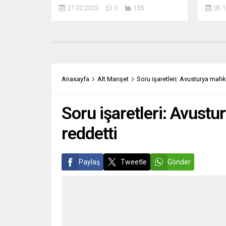
internet yayıncılığı deneyimi sahibi
başarı
27.02.2022
0
155
03.1
Mustafa Bozdurgut, bu akşam
Vedat 
tgmn’nin canlı yayınında ışığı
çalıştı
Avrupa’daki Türkçe medyaya tutacak.
Eren D
Nürnberg Metropol Bölgesi Türk
en iyi 
Toplumu (tgmn) Başkanı Bülent
öğrenc
Bayraktar’ın saat 20’den itibaren
iyi ye
sorularını yanıtlayacak olan Mustafa
Almany
Anasayfa
Alt Manşet
Soru işaretleri: Avusturya mahk
Bozdurgut, Avrupa’daki Türkçe
ve ‘Bo
gazetelerin dünü, bugünü...
Soru işaretleri: Avust
reddetti
Paylaş
Tweetle
Gönder