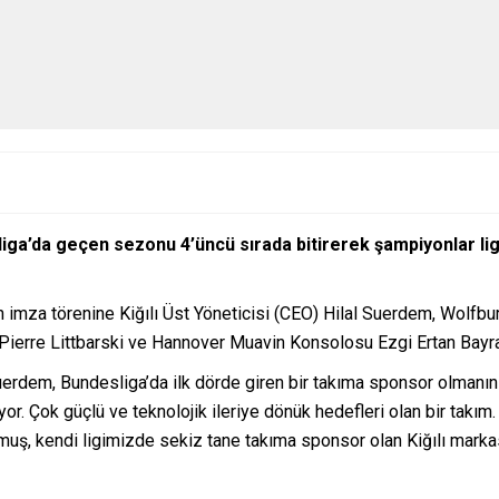
iga’da geçen sezonu 4’üncü sırada bitirerek şampiyonlar lig
mza törenine Kiğılı Üst Yöneticisi (CEO) Hilal Suerdem, Wolfbur
Pierre Littbarski ve Hannover Muavin Konsolosu Ezgi Ertan Bayra
rdem, Bundesliga’da ilk dörde giren bir takıma sponsor olmanın ke
r. Çok güçlü ve teknolojik ileriye dönük hedefleri olan bir takım. O
lmuş, kendi ligimizde sekiz tane takıma sponsor olan Kiğılı markas