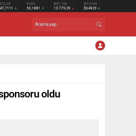
DOLAR
EURO
BIST 100
BITCOIN
47,7111
55,1881
13.779,39
$64929
t sponsoru oldu