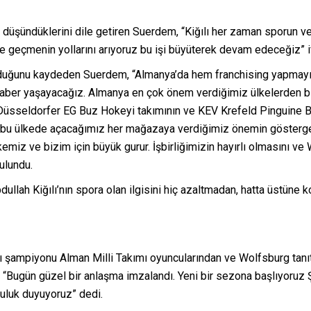
ı düşündüklerini dile getiren Suerdem, “Kiğılı her zaman sporun 
 geçmenin yollarını arıyoruz bu işi büyüterek devam edeceğiz” ifa
olduğunu kaydeden Suerdem, “Almanya’da hem franchising yapmayı
raber yaşayacağız. Almanya en çok önem verdiğimiz ülkelerden b
üsseldorfer EG Buz Hokeyi takımının ve KEV Krefeld Pinguine B
 bu ülkede açacağımız her mağazaya verdiğimiz önemin gösterges
emiz ve bizim için büyük gurur. İşbirliğimizin hayırlı olmasını 
ulundu.
dullah Kiğılı’nın spora olan ilgisini hiç azaltmadan, hatta üstüne
şampiyonu Alman Milli Takımı oyuncularından ve Wolfsburg tanıtım 
, “Bugün güzel bir anlaşma imzalandı. Yeni bir sezona başlıyoruz Ş
uluk duyuyoruz” dedi.