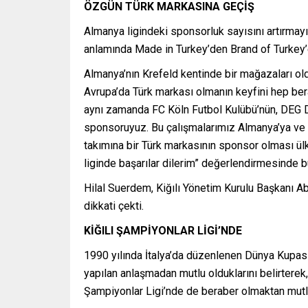
ÖZGÜN TÜRK MARKASINA GEÇİŞ
Almanya ligindeki sponsorluk sayısını artırmay
anlamında Made in Turkey’den Brand of Turkey’e
Almanya’nın Krefeld kentinde bir mağazaları 
Avrupa’da Türk markası olmanın keyfini hep be
aynı zamanda FC Köln Futbol Kulübü’nün, DEG D
sponsoruyuz. Bu çalışmalarımız Almanya’ya ve
takımına bir Türk markasının sponsor olması ülk
liginde başarılar dilerim” değerlendirmesinde b
Hilal Suerdem, Kiğılı Yönetim Kurulu Başkanı Ab
dikkati çekti.
KİĞILI ŞAMPİYONLAR LİGİ’NDE
1990 yılında İtalya’da düzenlenen Dünya Kupası 
yapılan anlaşmadan mutlu olduklarını belirterek
Şampiyonlar Ligi’nde de beraber olmaktan mutl