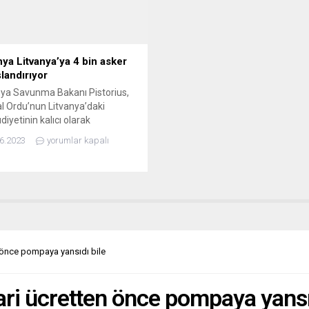
 dövizler taşıyan protestocular,
bir...
 İçişleri Bakanı...
ya Litvanya’ya 4 bin asker
landırıyor
ya Savunma Bakanı Pistorius,
l Ordu’nun Litvanya’daki
iyetinin kalıcı olarak
masının tasarlandığını bildirdi.
6.2023
yorumlar kapalı
bu adımın Wagner kriziyle bir
nin olmadığını vurguladı.Almanya
a Bakanı Boris Pistorius,
l Ordu’ya mensup 4 bin askerin
ya’da kalıcı olarak
andırılmasının planlandığını
dı. “Almanya, Litvanya’da kalıcı
gay konuşlandırmaya hazır”
 önce pompaya yansıdı bile
Bakan, bunun ön koşulunun...
ri ücretten önce pompaya yansı