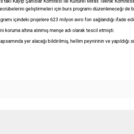
ıs’taki Kayıp Şahıslar Komitesi ile Kültürel Miras Teknik Komite
crübelerini geliştirmeleri için burs programı düzenleneceği de bel
amı içindeki projelere 623 milyon avro fon sağlandığı ifade edil
ini koruma altına alınmış menşe adı olarak tescil etmişti.
 kapsamında yer alacağı bildirilmiş, hellim peynirinin ve yapıldığı 