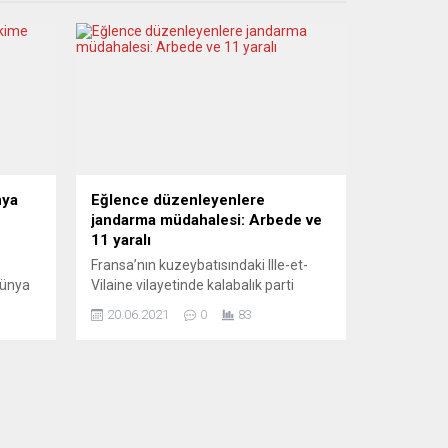
nya
Eğlence düzenleyenlere
jandarma müdahalesi: Arbede ve
11 yaralı
Fransa’nın kuzeybatısındaki Ille-et-
Dünya
Vilaine vilayetinde kalabalık parti
eri
düzenlemek isteyen binlerce kişiye
20.06.2021
0
83
ara
jandarmanın müdahalesinde 6’sı sivil
iyor?
en az 11 kişi yaralandı. Redon
kentinde, akşam saatlerinde tekno
müzik partisi düzenlemek isteyen
1000-1500 kişi toplandı. Katılımcılar,
içeri
partiyi önlemek için müdahale eden
kleyen
jandarmaya molotofkokteyli, demir