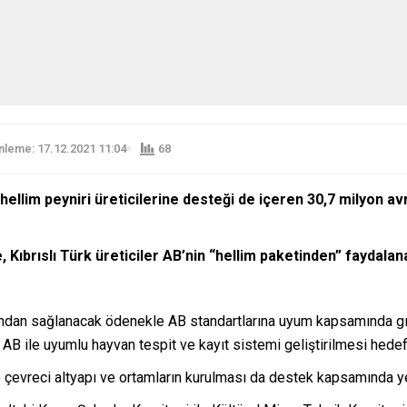
leme: 17.12.2021 11:04
68
 hellim peyniri üreticilerine desteği de içeren 30,7 milyon a
ıbrıslı Türk üreticiler AB’nin “hellim paketinden” faydalan
ndan sağlanacak ödenekle AB standartlarına uyum kapsamında gıda
si, AB ile uyumlu hayvan tespit ve kayıt sistemi geliştirilmesi hedef
 çevreci altyapı ve ortamların kurulması da destek kapsamında yer