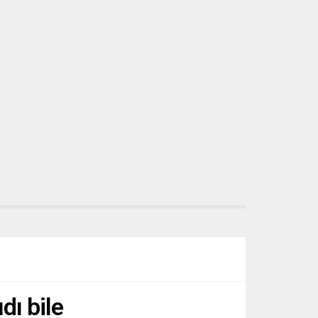
toplar, briketler ve ellerindeki cisimleri
fırlattı. Jandarmanın katılımcılara göz
yaşartıcı...
dı bile