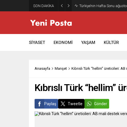
SON DAKİKA
Türkiye’nin Hafta Sonu ağusto
SİYASET
EKONOMİ
YAŞAM
KÜLTÜR
Anasayfa
Manşet
Kıbrıslı Türk “hellim” üreticileri: A
Kıbrıslı Türk “hellim” ü
Paylaş
Tweetle
Gönder