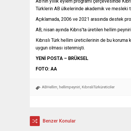
AB’nin yıllık eylem programı çerçevesinde Kıbr
Türklerin AB ülkelerinde akademik ve mesleki te
Açıklamada, 2006 ve 2021 arasında destek progr
AB, nisan ayında Kıbrıs’ta üretilen hellim peynir
Kıbrıslı Türk hellim üreticilerinin de bu koruma
uygun olması istenmişti.
YENİ POSTA – BRÜKSEL
FOTO: AA
ABHellim
hellimpeyniri
KıbrıslıTürküreticiler
,
,
Benzer Konular