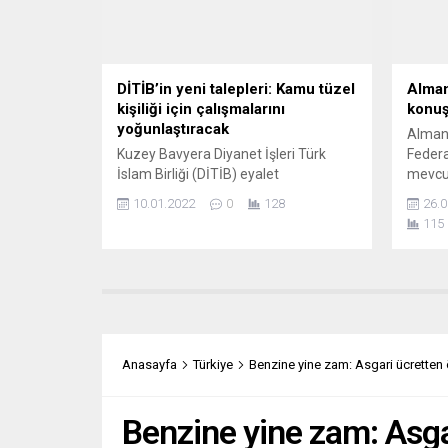
Belediyesinin tarihi Protomoteca
yazılı
salonunda konser verdi....
sık sık
DİTİB’in yeni talepleri: Kamu tüzel
Alman
kişiliği için çalışmalarını
konuş
yoğunlaştıracak
Alman
Kuzey Bavyera Diyanet İşleri Türk
Federa
İslam Birliği (DİTİB) eyalet
mevcud
başkanlığına Uğur Cankurt seçildi.
artırıl
10.01.2022
0
128
26.0
Kuzey Bavyera Diyanet İşleri Türk
Bakan 
115
İslam Birliği başkanlığına seçilen Uğur
ilgisi
Cankurt, kamu tüzel kişiliği statüsü
Savunm
kazanmak için çalışmaların
Federa
yoğunlaştırılacağını bildirdi. Görev
Litvan
süresi içerisinde din hizmetleri
konuşl
yanında sosyal, gençlik ve kadın
açıkla
çalışmaları ile İslam din dersi,
bir tu
Anasayfa
Türkiye
Benzine yine zam: Asgari ücretten
manevi...
diyen 
Benzine yine zam: Asga