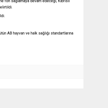
sine fon sağlamaya devam edeceği, Kıbrıslı
irtildi.
di.
sütün AB hayvan ve halk sağlığı standartlarına