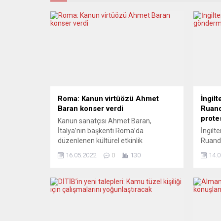
Roma: Kanun virtüözü Ahmet
İngilt
Baran konser verdi
Ruand
prote
Kanun sanatçısı Ahmet Baran,
İtalya’nın başkenti Roma’da
İngilt
düzenlenen kültürel etkinlik
Ruanda
kapsamında bir konser verdi. İtalya’da
ve ma
16.05.2022
0
130
14.0
”Müzeler Gecesi” olarak bilinen,
destek
müzelerin gece de ziyarete açık
İçişle
olması sebebiyle yapılan etkinlik
yüzler
kapsamında, Türkiye’nin Roma
verilm
Büyükelçiliği ve Kültür ve Tanıtma
beklen
Müşavirliğinin katkılarıyla dünyaca
istedi
ünlü kanun virtüözü Baran, Roma
müsaad