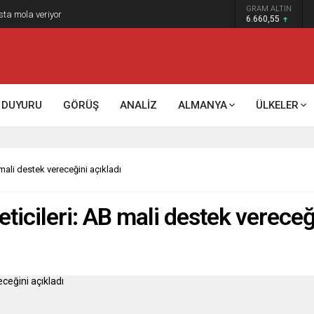
GRAM ALTIN
sta mola veriyor
6.660,55
DUYURU
GÖRÜŞ
ANALİZ
ALMANYA
ÜLKELER
B mali destek vereceğini açıkladı
reticileri: AB mali destek vereceğ