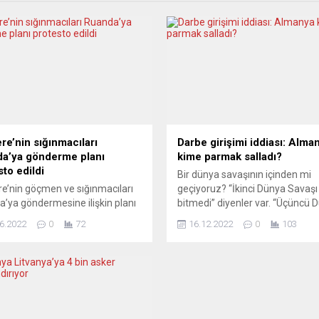
ere’nin sığınmacıları
Darbe girişimi iddiası: Alma
a’ya gönderme planı
kime parmak salladı?
sto edildi
Bir dünya savaşının içinden mi
ere’nin göçmen ve sığınmacıları
geçiyoruz? “İkinci Dünya Savaşı
’ya göndermesine ilişkin planı
bitmedi” diyenler var. “Üçüncü 
hkemenin bu konuda aldığı
Savaşı’nın içinden geçtiğimizi” il
6.2022
0
72
16.12.2022
0
103
leyici karar protesto edildi.
sürenler var. Bütün bu yaşananl
ri Bakanlığı önünde toplanan
nasıl bir anlam vermemiz gerek
ce gösterici, plana son
“İmparatorluk vatandaşları” adı
esini ve yarın yapılması
altında pek de “yetkin” oldukları
en ilk uçuşun durdurulmasını
düşünülemeyecek bir “darbeci”
. “Uçuşlara hayır”, “Kalmalarına
grubun binlerce polis eşliğinde “
e edin”, “Kimse yasadışı değil”
alınması”, başlı başına yanıt be