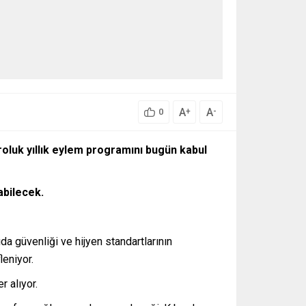
A
A
+
-
0
vroluk yıllık eylem programını bugün kabul
abilecek.
 güvenliği ve hijyen standartlarının
leniyor.
 alıyor.