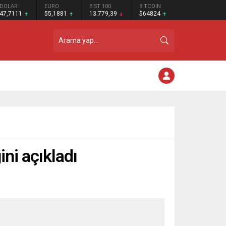
DOLAR
EURO
BIST 100
BITCOIN
47,7111
55,1881
13.779,39
$64824
ini açıkladı