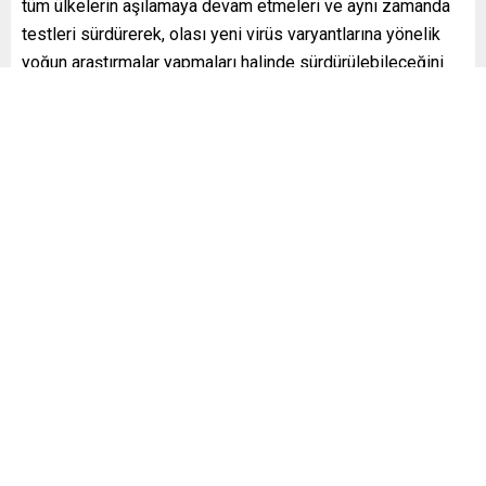
tüm ülkelerin aşılamaya devam etmeleri ve aynı zamanda
testleri sürdürerek, olası yeni virüs varyantlarına yönelik
yoğun araştırmalar yapmaları halinde sürdürülebileceğini
vurguladı. Hans Kluge yeni ortaya çıkacak olası
varyantlardan da çekinmek için bir neden olmadığını
belirterek, Avrupa’nın Omicron’dan daha hızlı ve kolay
bulaşan yeni mutasyonlara karşı da yeterince hazırlıklı
olduğunu ifade etti.
YENİ POSTA – BRÜKSEL
FOTO: AA
KAYNAK:
www.dw.com
Benzer Konular