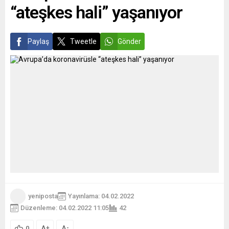
“ateşkes hali” yaşanıyor
ermemesi...
olmasını temenni ettiklerini
dile getiren Ala,...
Paylaş
Tweetle
Gönder
yeniposta
Yayınlama: 04.02.2022
Düzenleme: 04.02.2022 11:05
42
A
A
+
-
0