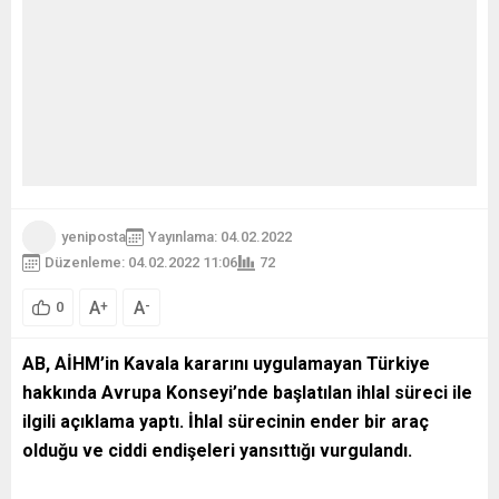
yeniposta
Yayınlama: 04.02.2022
Düzenleme: 04.02.2022 11:06
72
A
A
+
-
0
AB, AİHM’in Kavala kararını uygulamayan Türkiye
hakkında Avrupa Konseyi’nde başlatılan ihlal süreci ile
ilgili açıklama yaptı. İhlal sürecinin ender bir araç
olduğu ve ciddi endişeleri yansıttığı vurgulandı.