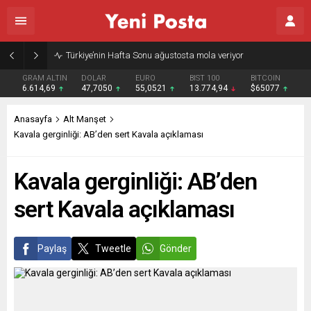
Türkiye’nin Hafta Sonu ağustosta mola veriyor
GRAM ALTIN
DOLAR
EURO
BIST 100
BITCOIN
6.614,69
47,7050
55,0521
13.774,94
$65077
Anasayfa
Alt Manşet
Kavala gerginliği: AB’den sert Kavala açıklaması
Kavala gerginliği: AB’den
sert Kavala açıklaması
Paylaş
Tweetle
Gönder