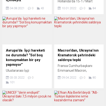
içindeyiz”
Hollanda’da 15-17 Mart
Belçika, orman yangınlarıyla
2021’de düzenlenen genel
04.08.2021
0
43
10.01.2022
0
84
mücadele eden Türkiye,
seçimden 299 gün sonra
İtalya ve Yunanistan ile
hükümet resmen kuruldu.
dayanışma mesajı paylaştı.
Dilan Yeşilgöz-Zegerius ve
Belçika Dışişleri Bakanlığının
Günay Uslu da yeni kabinede
Twitter hesabından yapılan
yer alıyor. Özgürlük ve
açıklamada “Belçika,
Demokrasi için Halk Partisi
halihazırda orman
(VVD), Hristiyan
yangınlarından etkilenen
Demokratlar Birliği (CDA),
Türkiye, İtalya ve
Demokrat 66 (D66) ve
Avrupa’da İşçi hareketi
Macron’dan, Ukrayna’nın
Yunanistan ile dayanışma
Hristiyan Birlik Partisi’nden
ne durumda? “Sol boş
Kramatorsk şehrindeki
içindedir” denildi.
(CU) oluşan dört partili yeni
konuşmaktan bir şey
saldırıya tepki
Açıklamada,
koalisyon hükümeti göreve...
yapmıyor”
Fransa Cumhurbaşkanı
“Düşüncelerimiz bu
Uluslararası İşçi
Emmanuel Macron,
yangınların kurbanı olan tüm
Bayramı’nda çok sayıda
Ukrayna’nın doğusundaki
insanlarla ve ölümcül
03.03.2022
0
09.04.2022
0
80
ülkede geleneksel mitingler
Kramatorsk kentindeki tren
yangınlarla mücadele etmek
101
düzenlendi. Ancak sanayi
istasyonuna yapılan saldırıyı
için ellerinden gelenin en...
sonrası toplumda istihdam
”korkunç” olarak nitelendirdi.
biçimlerinin değişmesiyle
Macron, Twitter
birlikte protestolar da
hesabından yaptığı
etkisini kaybetmiş
açıklamada, düşüncelerinin