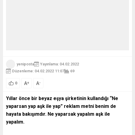
yeniposta
Yayınlama: 04.02.2022
Düzenleme: 04.02.2022 11:07
69
A
A
+
-
0
Yıllar önce bir beyaz eşya şirketinin kullandığı “Ne
yaparsan yap aşk ile yap” reklam metni benim de
hayata bakışımdır. Ne yaparsak yapalım aşk ile
yapalım.