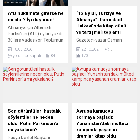
oldu. Türkiye bir süre “İsveç
yer aldığı 18 kişilik “düşman
ve Finlandiya’nın NATO
listesi” oluşturduğu ortaya
AfD hükümete girerse ne
“12 Eylül, Türkiye ve
üyeliği”ni tartıştı. Türkiye,
çıktı. Parlamentonun daha
mi olur? İyi düşünün!
Almanya”: Darmstadt
“terör örgütlerine verdikleri
iyi korunması isteniyor.
Halkevi’nde kitap günü
Almanya için Alternatif
destek nedeniyle” bu
Federal Almanya’nın “liberal
ve tartışmalı toplantı
Partisi’nin (AfD) oyları yüzde
ülkelerin NATO üyeliğini...
sol-yeşil” eğilimli gazetesi
30’lara yaklaşıyor. Toplumun
Gazeteci-yazar Osman
Die Tageszeitung’un (taz)
büyük çoğunluğunda bir
Çutsay, Darmstadt
haberine göre, gözaltına
18.06.2026
22.10.2021
0
tedirginlik, bir telaş var. Peki,
Halkevi’nde düzenlenen
alınan şüphelilerden birinin...
yorumlar kapalı
84
170
insanların bu
“Kitap Günü”nde 12 Eylül
tedirginliklerinde haksız
1980 Türkiyesi’nden 26 Eylül
olduğunu söyleyebilir miyiz?
2021 Almanyası’na bir çizgi
Hayır. AfD, iktidara gelirse ilk
çekecek. Çutsay, “Angela
etapta Almanya’daki
Merkel ile Recep Tayyip
mevcut demokrasiye bir
Erdoğan aynı dönemde
“çekidüzen” vereceğini,
iktidar koltuğunda oturdular.
AB’den çıkacağını, zorunlu
Aşağı yukarı birlikte geldiler,
eğitimi kaldıracağını,
birlikte mi gidecekler?”
Son görüntüleri hastalık
Avrupa kamuoyu
zenginlerin vergisini
sorusuna yanıt arayacak.
söylentilerine neden
sormaya başladı:
artırmayacağını ve
Federal Almanya’daki
oldu: Putin Parkinson’a
Yunanistan’daki mülteci
göçmenleri Almanya’dan
Darmstadt Halkevi, 24 Ekim
mı yakalandı?
kampında yaşanan
sınır dışı...
pazar günü kitaplar...
dramlar kitap oldu
Rusya Devlet Başkanı