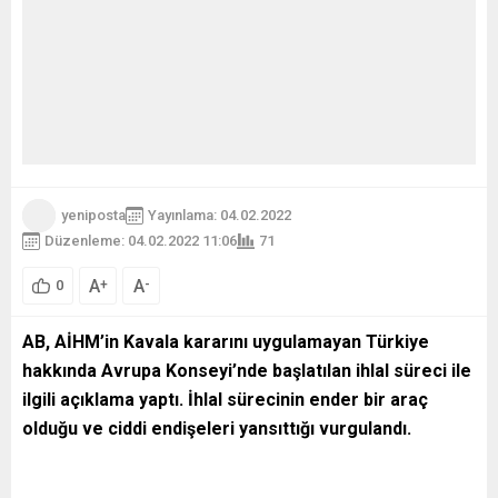
yeniposta
Yayınlama: 04.02.2022
Düzenleme: 04.02.2022 11:06
71
A
A
+
-
0
AB, AİHM’in Kavala kararını uygulamayan Türkiye
hakkında Avrupa Konseyi’nde başlatılan ihlal süreci ile
ilgili açıklama yaptı. İhlal sürecinin ender bir araç
olduğu ve ciddi endişeleri yansıttığı vurgulandı.