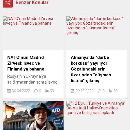
Benzer Konular
NATO’nun Madrid
Almanya’da “darbe
Zirvesi: İsveç ve
korkusu” yayılıyor:
Finlandiya bahane
Gözaltındakilerin
üzerinden “düşman
Rusya’nın Ukrayna’ya
listesi” çıkmış
saldırmasından sonra İsveç
ve Finlandiya, Rusya’nın
Almanya’da önceki gün
30.06.2022
0
93
09.12.2022
0
82
tutumundan endişe ederek
darbe yapacakları iddiasıyla
NATO’ya üyelik için
gözaltına alınan ve
başvurdu. Kuzey Atlantik
kendilerini “İmparatorluk
Antlaşması Örgütü NATO’ya
Vatandaşı” (Reichsbürger)
İsveç ve Finlandiya’nın üyelik
olarak nitelendiren grubun,
başvurusu Türkiye’de en
aralarında tanınmış
önemli gündem maddesi
politikacılar ve gazetecilerin