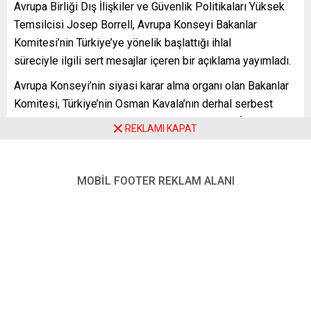
Avrupa Birliği Dış İlişkiler ve Güvenlik Politikaları Yüksek
Temsilcisi Josep Borrell, Avrupa Konseyi Bakanlar
Komitesi’nin Türkiye’ye yönelik başlattığı ihlal
süreciyle ilgili sert mesajlar içeren bir açıklama yayımladı.
Avrupa Konseyi’nin siyasi karar alma organı olan Bakanlar
Komitesi, Türkiye’nin Osman Kavala’nın derhal serbest
bırakılmasına hükmeden 2019 yılındaki Avrupa İnsan
REKLAMI KAPAT
Hakları Mahkemesi (AİHM) kararını uygulamaması
nedeniyle Türkiye hakkında ihlal sürecini resmen
başlatmıştı.
MOBİL FOOTER REKLAM ALANI
Borrell’in sözcüsü Peter Stano’nun yayımladığı metinde,
ihlal sürecinin, Bakanlar Komitesi’nin ender kullandığı
araçlardan olduğuna ve Kavala davasıyla ilgili ciddi
endişeleri yansıttığına vurgu yapıldı. Kavala’nın, hakkında
bir hüküm bulunmadan, yıllardır cezaevinde tutulduğuna da
işaret edildi.