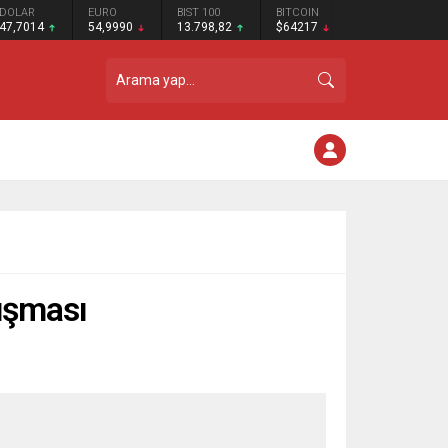
DOLAR
EURO
BIST 100
BITCOIN
47,7014
54,9990
13.798,82
$64217
uşması