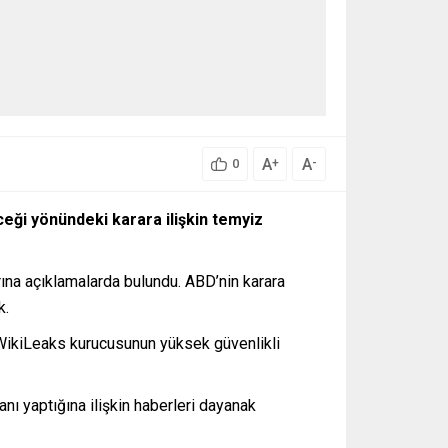
A
A
+
-
0
ceği yönündeki karara ilişkin temyiz
ına açıklamalarda bulundu. ABD’nin karara
k.
 WikiLeaks kurucusunun yüksek güvenlikli
nı yaptığına ilişkin haberleri dayanak