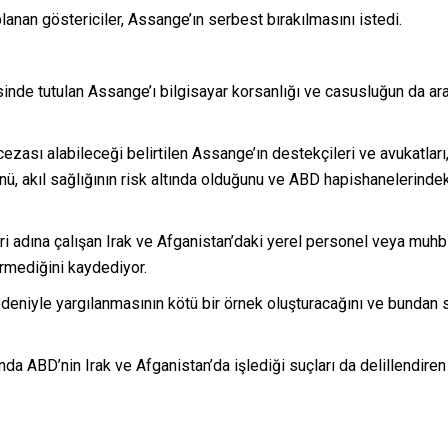
an göstericiler, Assange’ın serbest bırakılmasını istedi.
nde tutulan Assange’ı bilgisayar korsanlığı ve casusluğun da ara
ası alabileceği belirtilen Assange’ın destekçileri ve avukatları, 
 akıl sağlığının risk altında olduğunu ve ABD hapishanelerindeki k
i adına çalışan Irak ve Afganistan’daki yerel personel veya muhbir
ermediğini kaydediyor.
edeniyle yargılanmasının kötü bir örnek oluşturacağını ve bundan
da ABD’nin Irak ve Afganistan’da işlediği suçları da delillendiren