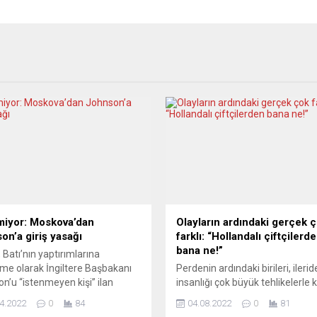
miyor: Moskova’dan
Olayların ardındaki gerçek 
on’a giriş yasağı
farklı: “Hollandalı çiftçilerd
bana ne!”
 Batı’nın yaptırımlarına
eme olarak İngiltere Başbakanı
Perdenin ardındaki birileri, ilerid
n’u “istenmeyen kişi” ilan
insanlığı çok büyük tehlikelerle k
 Rusya’ya giriş yasağı getirdi.
karşıya bırakacak bir düzeni s
4.2022
0
84
04.08.2022
0
81
ere Savunma Bakanı ile Dışişleri
kavgası vermektedirler. Haklı bir