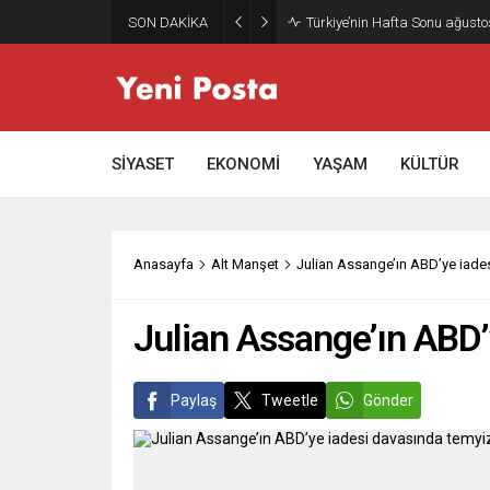
SON DAKİKA
SİYASET
EKONOMİ
YAŞAM
KÜLTÜR
Anasayfa
Alt Manşet
Julian Assange’ın ABD’ye iade
Julian Assange’ın ABD
Paylaş
Tweetle
Gönder