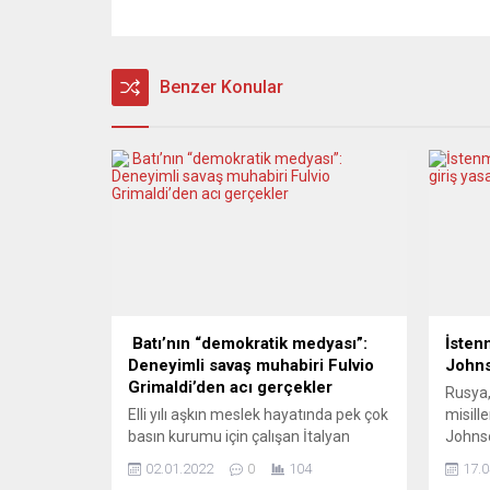
Benzer Konular
Batı’nın “demokratik medyası”:
İsten
Deneyimli savaş muhabiri Fulvio
Johns
Grimaldi’den acı gerçekler
Rusya,
Elli yılı aşkın meslek hayatında pek çok
misill
basın kurumu için çalışan İtalyan
Johnso
savaş muhabiri Fulvio Grimaldi, güç
ederek
02.01.2022
0
104
17.0
odakları tarafından kontrol edilen
İngilt