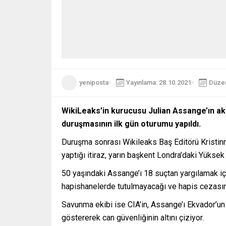
yeniposta
Yayınlama: 28.10.2021
Düzen
WikiLeaks’in kurucusu Julian Assange’ın akıl
duruşmasının ilk gün oturumu yapıldı.
Duruşma sonrası Wikileaks Baş Editörü Kristinn
yaptığı itiraz, yarın başkent Londra’daki Yük
50 yaşındaki Assange’ı 18 suçtan yargılamak iç
hapishanelerde tutulmayacağı ve hapis cezasın
Savunma ekibi ise CIA’in, Assange’ı Ekvador’un 
göstererek can güvenliğinin altını çiziyor.