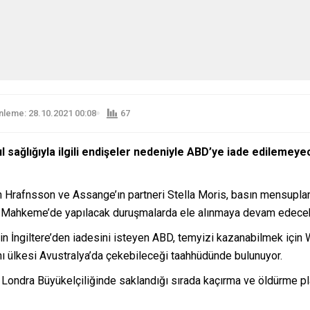
leme: 28.10.2021 00:08
67
 sağlığıyla ilgili endişeler nedeniyle ABD’ye iade edilemeye
 Hrafnsson ve Assange’ın partneri Stella Moris, basın mensuplar
sek Mahkeme’de yapılacak duruşmalarda ele alınmaya devam edece
in İngiltere’den iadesini isteyen ABD, temyizi kazanabilmek için
ı ülkesi Avustralya’da çekebileceği taahhüdünde bulunuyor.
Londra Büyükelçiliğinde saklandığı sırada kaçırma ve öldürme pla