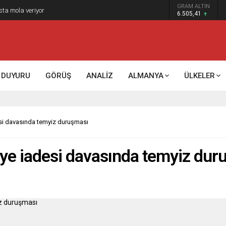
GRAM ALTIN
6.505,41
DUYURU
GÖRÜŞ
ANALİZ
ALMANYA
ÜLKELER
si davasında temyiz duruşması
’ye iadesi davasında temyiz dur