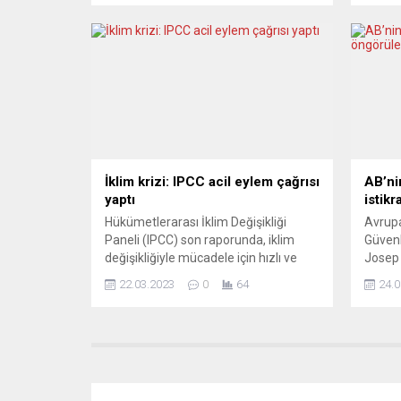
günümüz medyasının, tek iktidarlı
Bakanı
küreselleşmeye engel oluşturan
Rusya 
ülkelere karşı savaş çıkarmak için nasıl
ülkele
kullanıldığını anlattı. 1934 doğumlu
olarak
İtalyan savaş muhabiri Fulvio Grimaldi,
Boris 
elli yılı aşkın meslek hayatında pek...
13 İngi
yasağı 
İklim krizi: IPCC acil eylem çağrısı
AB’ni
yaptı
istikr
Hükümetlerarası İklim Değişikliği
Avrupa 
Paneli (IPCC) son raporunda, iklim
Güvenl
değişikliğiyle mücadele için hızlı ve
Josep 
kapsamlı bir acil eylem çağrısında
Vladim
22.03.2023
0
64
24.0
bulundu. Önceki bulguları özetleyen
AB’nin
belge, şimdiye kadar alınan önlemlerin
öngörüle
hızı ve kapsamı ile mevcut planların
Josep 
yetersiz olduğunu ortaya koyuyor.
yazılı
Aşırı sıcak hava dalgaları, seller ve
Putin 
kuraklıklar gibi somut sonuçların
Kurulu
şimdiden görüldüğüne vurgu...
görüştü