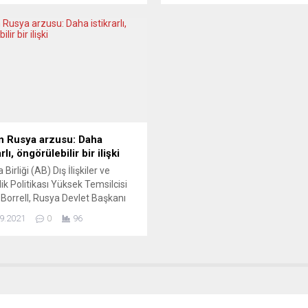
 da yaptırım kapsamına alındı.
gerekçeye, çevre kirlenmesine k
Savunma Bakanlığı, Batılı
mücadeleye yaslanarak ve en b
rin yaptırımlarına misilleme
Yeşiller’i sahaya sürerek hedef
, aralarında İngiltere Başbakanı
“varış noktası” bellidir. Bu topl
Johnson’un da olduğu üst düzey
ezici çoğunluğu “Hollandalı
liz yetkiliye, Rusya’ya giriş
çiftçilerden bana ne!” diye düş
kararı alındığını...
olabilir. Hatta Hollanda’daki çitçi
ve hayvan...
n Rusya arzusu: Daha
arlı, öngörülebilir bir ilişki
Birliği (AB) Dış İlişkiler ve
ik Politikası Yüksek Temsilcisi
Borrell, Rusya Devlet Başkanı
ir Putin ile görüşmesinde
9.2021
0
96
 Moskova ile daha istikrarlı ve
bilir bir ilişki istediğini iletti.
Borrell’in ofisinden yapılan
 açıklamada, Yüksek Temsilci’nin
ile Birleşmiş Milletler (BM) Genel
’nun 76’ncı oturumu marjında
ğü belirtildi....