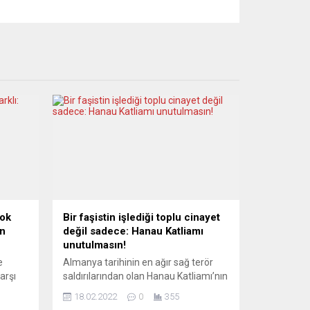
çok
Bir faşistin işlediği toplu cinayet
en
değil sadece: Hanau Katliamı
unutulmasın!
e
Almanya tarihinin en ağır sağ terör
arşı
saldırılarından olan Hanau Katliamı’nın
ağlama
2’nci yıldönümü yarın. Ülke genelinde
18.02.2022
0
355
çeşitli anma etkinlikleri ve eylemler