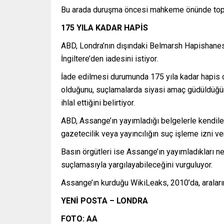
Bu arada duruşma öncesi mahkeme önünde toplan
175 YILA KADAR HAPİS
ABD, Londra’nın dışındaki Belmarsh Hapishanesi
İngiltere’den iadesini istiyor.
İade edilmesi durumunda 175 yıla kadar hapis cez
olduğunu, suçlamalarda siyasi amaç güdüldüğünü,
ihlal ettiğini belirtiyor.
ABD, Assange’ın yayımladığı belgelerle kendiler
gazetecilik veya yayıncılığın suç işleme izni v
Basın örgütleri ise Assange’ın yayımladıkları n
suçlamasıyla yargılayabileceğini vurguluyor.
Assange’ın kurduğu WikiLeaks, 2010’da, araların
YENİ POSTA – LONDRA
FOTO: AA