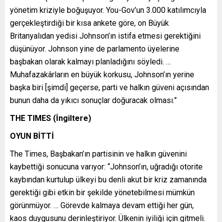
yönetim kriziyle boğuşuyor. You-Gov’un 3.000 katılımcıyla
gerçekleştirdiği bir kısa ankete göre, on Büyük
Britanyalıdan yedisi Johnson’ın istifa etmesi gerektiğini
düşünüyor. Johnson yine de parlamento üyelerine
başbakan olarak kalmayı planladığını söyledi. …
Muhafazakârların en büyük korkusu, Johnson’ın yerine
başka biri [şimdi] geçerse, parti ve halkın güveni açısından
bunun daha da yıkıcı sonuçlar doğuracak olması.”
THE TIMES (İngiltere)
OYUN BİTTİ
The Times, Başbakan’ın partisinin ve halkın güvenini
kaybettiği sonucuna varıyor: “Johnson’ın, uğradığı otorite
kaybından kurtulup ülkeyi bu denli akut bir kriz zamanında
gerektiği gibi etkin bir şekilde yönetebilmesi mümkün
görünmüyor. … Görevde kalmaya devam ettiği her gün,
kaos duygusunu derinleştiriyor. Ülkenin iyiliği için gitmeli.