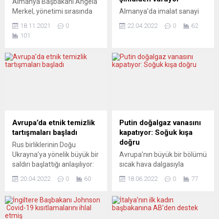
Almanya Başbakanı Angela
Merkel, yönetimi sırasında
Almanya’da imalat sanayi
alınan nükleer enerjiden
Satınalma Yöneticileri
18.11.2021
0
22.04.2022
0
62
çıkış kararının doğru
Endeksi (PMI), tedarik
101
olduğunu yineledi.
darboğazları ve yeni
Fedreral Almanya
siparişlerdeki düşüş
Başbakanı Angela
nedeniyle nisanda 54,1
Merkel, Reuters haber
puana geriledi. Enflasyonun
ajansına verdiği mülakatta
yüksek seyredeceği belirtildi.
nükleer enerjiden çıkmakla
S&P Global, Almanya’nın
ülkesinin doğru olanı
nisan ayı nihai imalat sanayi
yaptığını söyledi. “Elbette
PMI verisini açıkladı. Buna
kömürden ve nükleer
göre martta 56,9 puan olan
Avrupa’da etnik temizlik
Putin doğalgaz vanasını
enerjiden vazgeçerek şimdi
imalat sanayi PMI, nisanda
tartışmaları başladı
kapatıyor: Soğuk kışa
enerji dönüşümünü
tedarik darboğazlarıyla 2,8
doğru
Rus birliklerinin Doğu
başarmak gibi iddialı ve
puan azalarak 54,1’e...
Ukrayna’ya yönelik büyük bir
Avrupa’nın büyük bir bölümü
çetin bir ödevle karşı karşıya
saldırı başlattığı anlaşılıyor:
sıcak hava dalgasıyla
olduğumuz doğrudur”...
Ukrayna tarafından
boğuşurken, Rusya
20.04.2022
0
60
18.06.2022
0
77
aktarılan bilgilere göre, doğu
doğalgaz arzını keserek
cephesinde şiddetli
kışın soğuk geçeceği
patlamalar meydana geldi.
endişelerini artırıyor.
Harkov ve diğer şehirler
Bugünlerde doğalgaz