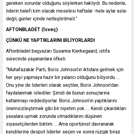
gereken sorunlar olduğunu söylerken haklıydı. Bu nedenle,
liderin halefi kim olacak meselesi haftalar -hele aylar asla-
değil, günler içinde netleştirilmeli.”
AFTONBLADET (İsveç)
ÇÜNKÜ NE YAPTIKLARINI BİLİYORLARDI
Aftonbladet başyazarı Susanna Kierkegaard, istifa
sürecinde yaşananlara öfkeli:
“Muhafazakâr Parti, Boris Johnson’ın iktidara gelmek için
her şeyi yapmaya hazır bir yalancı olduğunu biliyordu. …
Onu yine de liderleri olarak seçtiler, Boris Johnson’dan
faydalanmak istediler. Şimdi de bunun sonuçlarına
katlanmayı reddediyorlar. Boris Johnson’ın yaptıklarını
önemsizleştirmek gibi bir niyetim yok. … Kendi çıkardıkları
yasalara uymak zorunda olmadıklarını düşünen
siyasetçilerden bıktım. … Ama oportünist davranarak
kendilerine despot liderler seçen ve sonra rüzgâr biraz