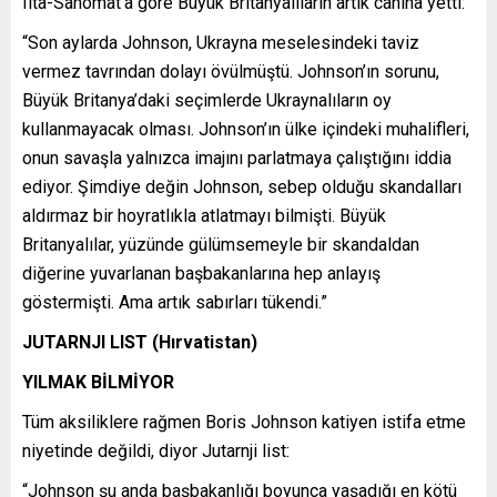
Ilta-Sanomat’a göre Büyük Britanyalıların artık canına yetti:
“Son aylarda Johnson, Ukrayna meselesindeki taviz
vermez tavrından dolayı övülmüştü. Johnson’ın sorunu,
Büyük Britanya’daki seçimlerde Ukraynalıların oy
kullanmayacak olması. Johnson’ın ülke içindeki muhalifleri,
onun savaşla yalnızca imajını parlatmaya çalıştığını iddia
ediyor. Şimdiye değin Johnson, sebep olduğu skandalları
aldırmaz bir hoyratlıkla atlatmayı bilmişti. Büyük
Britanyalılar, yüzünde gülümsemeyle bir skandaldan
diğerine yuvarlanan başbakanlarına hep anlayış
göstermişti. Ama artık sabırları tükendi.”
JUTARNJI LIST (Hırvatistan)
YILMAK BİLMİYOR
Tüm aksiliklere rağmen Boris Johnson katiyen istifa etme
niyetinde değildi, diyor Jutarnji list:
“Johnson şu anda başbakanlığı boyunca yaşadığı en kötü