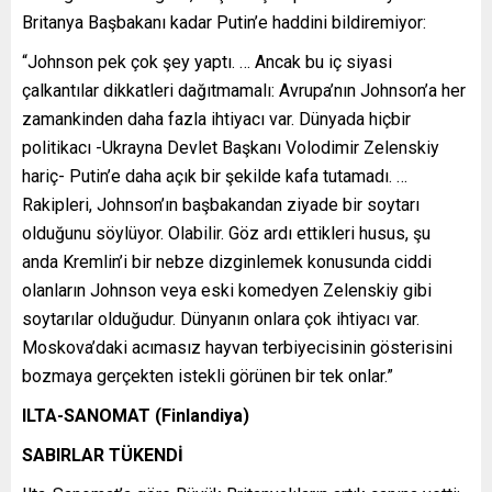
Britanya Başbakanı kadar Putin’e haddini bildiremiyor:
“Johnson pek çok şey yaptı. … Ancak bu iç siyasi
çalkantılar dikkatleri dağıtmamalı: Avrupa’nın Johnson’a her
zamankinden daha fazla ihtiyacı var. Dünyada hiçbir
politikacı -Ukrayna Devlet Başkanı Volodimir Zelenskiy
hariç- Putin’e daha açık bir şekilde kafa tutamadı. …
Rakipleri, Johnson’ın başbakandan ziyade bir soytarı
olduğunu söylüyor. Olabilir. Göz ardı ettikleri husus, şu
anda Kremlin’i bir nebze dizginlemek konusunda ciddi
olanların Johnson veya eski komedyen Zelenskiy gibi
soytarılar olduğudur. Dünyanın onlara çok ihtiyacı var.
Moskova’daki acımasız hayvan terbiyecisinin gösterisini
bozmaya gerçekten istekli görünen bir tek onlar.”
ILTA-SANOMAT (Finlandiya)
SABIRLAR TÜKENDİ