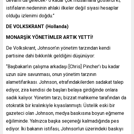
devamı da gelecek- o kadar çok müsamaha gösterdi ki,
istifaların nedeninin ahlaki ilkeler değil siyasi hesaplar
olduğu izlenimi doğdu.”
DE VOLKSKRANT (Hollanda)
MONARŞİK YÖNETİMLER ARTIK YETTİ!
De Volkskrant, Johnson’ın yönetim tarzından kendi
partisine dahi bıkkınlık geldiğini düşünüyor:
“Başbakan’ın çalışma arkadaşı [Chris] Pincher’ı bu kadar
uzun süre savunması, onun yönetim tarzının
alametifarikası. Johnson, etrafındakilerden sadakat talep
ediyor, zira kendisi de başları belaya girdiğinde onlara
sadık kalıyor. Yönetim tarzı, bizzat mahkeme tarafından da
otokratik bir kralınkiyle kıyaslanmıştı. Üstelik eski bir
gazeteci olan Johnson, medya baskısına boyun eğmeme
eğiliminde. Yalnızca başka seçeneği kalmadığında pes
ediyor. İki bakanın istifası, Johnson’un üzerindeki baskıyı