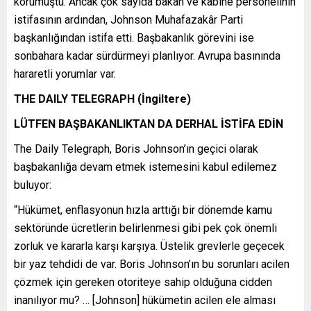
korumuştu. Ancak çok sayıda bakan ve kabine personelinin
istifasının ardından, Johnson Muhafazakâr Parti
başkanlığından istifa etti. Başbakanlık görevini ise
sonbahara kadar sürdürmeyi planlıyor. Avrupa basınında
hararetli yorumlar var.
THE DAILY TELEGRAPH (İngiltere)
LÜTFEN BAŞBAKANLIKTAN DA DERHAL İSTİFA EDİN
The Daily Telegraph, Boris Johnson’ın geçici olarak
başbakanlığa devam etmek istemesini kabul edilemez
buluyor:
“Hükümet, enflasyonun hızla arttığı bir dönemde kamu
sektöründe ücretlerin belirlenmesi gibi pek çok önemli
zorluk ve kararla karşı karşıya. Üstelik grevlerle geçecek
bir yaz tehdidi de var. Boris Johnson’ın bu sorunları acilen
çözmek için gereken otoriteye sahip olduğuna cidden
inanılıyor mu? … [Johnson] hükümetin acilen ele alması