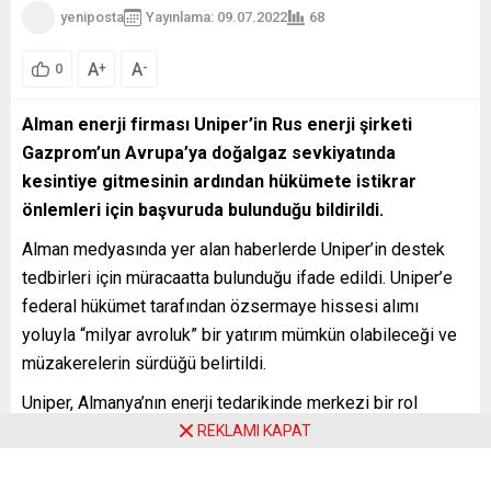
yeniposta
Yayınlama: 09.07.2022
68
A
A
+
-
0
Alman enerji firması Uniper’in Rus enerji şirketi
Gazprom’un Avrupa’ya doğalgaz sevkiyatında
kesintiye gitmesinin ardından hükümete istikrar
önlemleri için başvuruda bulunduğu bildirildi.
Alman medyasında yer alan haberlerde Uniper’in destek
tedbirleri için müracaatta bulunduğu ifade edildi. Uniper’e
federal hükümet tarafından özsermaye hissesi alımı
yoluyla “milyar avroluk” bir yatırım mümkün olabileceği ve
müzakerelerin sürdüğü belirtildi.
Uniper, Almanya’nın enerji tedarikinde merkezi bir rol
oynarken birçok belediye hizmetini sağlıyor.
REKLAMI KAPAT
Ancak grup şu anda Kuzey Akım 1 boru hattı üzerinden