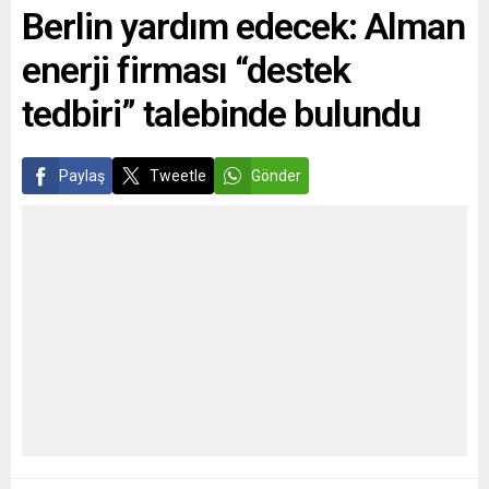
Berlin yardım edecek: Alman
cevaplandırdı. İsmi
Meloni’yi kutladığını...
açıklanmayan bir kaynak,
enerji firması “destek
gazeteye,...
tedbiri” talebinde bulundu
Paylaş
Tweetle
Gönder