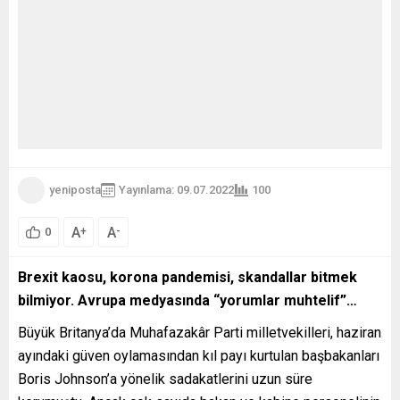
yeniposta
Yayınlama: 09.07.2022
100
A
A
+
-
0
Brexit kaosu, korona pandemisi, skandallar bitmek
bilmiyor. Avrupa medyasında “yorumlar muhtelif”…
Büyük Britanya’da Muhafazakâr Parti milletvekilleri, haziran
ayındaki güven oylamasından kıl payı kurtulan başbakanları
Boris Johnson’a yönelik sadakatlerini uzun süre