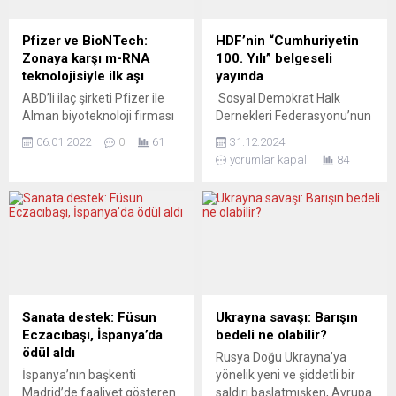
Pfizer ve BioNTech:
HDF’nin “Cumhuriyetin
Zonaya karşı m-RNA
100. Yılı” belgeseli
teknolojisiyle ilk aşı
yayında
ABD’li ilaç şirketi Pfizer ile
Sosyal Demokrat Halk
Alman biyoteknoloji firması
Dernekleri Federasyonu’nun
BioNTech, zona hastalığına
(HDF), Türkiye
06.01.2022
0
61
31.12.2024
karşı m-RNA temelli ilk
Cumhuriyeti’nin 100. kuruluş
yorumlar kapalı
84
aşının geliştirilmesi için
yılı dolayısıyla hazırladığı bir
işbirliği anlaşması imzaladı.
belgesel yayınladı. Söz
BioNTech’in internet
konusu kapsamda
sitesinde yer alan yazılı
düzenlenen etkinliklere
açıklamada, virüslerle
katılmak ve 100. yılda iz
bulaşan enfeksiyon
bırakan kurumları ziyaret
hastalıklarından zonaya
etmek amacıyla HDF, 27-31
karşı üretilmesi planlanan
Ekim 2023 tarihleri arasında
aşı için araştırma, geliştirme
bir gezi düzenlemişti.
Sanata destek: Füsun
Ukrayna savaşı: Barışın
ve ticaretine ilişkin anlaşma
Ankara ve Eskişehir’de
Eczacıbaşı, İspanya’da
bedeli ne olabilir?
yapıldığı duyuruldu. Zona
gerçekleştirilen bu
ödül aldı
Rusya Doğu Ukrayna’ya
aşısını m-RNA...
ziyaretlerde birçok kurum ve
İspanya’nın başkenti
yönelik yeni ve şiddetli bir
yöneticiyle...
Madrid’de faaliyet gösteren
saldırı başlatmışken, Avrupa