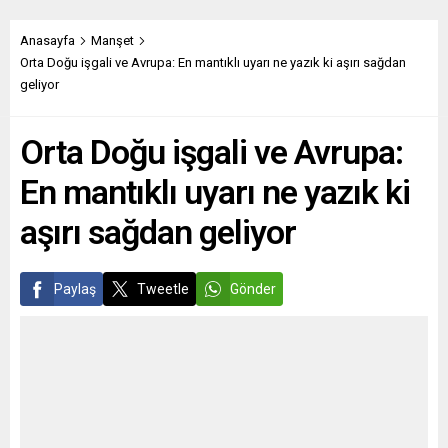
Komiserliği Dairesi
konusunda özeleştiride
tarafından hazırlanan bir
bulundu. Angela Merkel,
raporda, Belarus’ta 9
haftalık “Die Zeit”
Anasayfa
Manşet
Ağustos 2020 genel seçim
gazetesinde yayımlanan
Orta Doğu işgali ve Avrupa: En mantıklı uyarı ne yazık ki aşırı sağdan
sonrası yaşanan baskı ve
röportajında, Rusya-Ukrayna
geliyor
muhalifleri susturma
savaşı ve Almanya’nın
olaylarına dair edinilen
savunma harcamalarını
Orta Doğu işgali ve Avrupa:
belgeler...
artırmasına yönelik
değerlendirmelerin paylaştı.
En mantıklı uyarı ne yazık ki
Rusya’nın Kırım’ı 2014’teki
yasadışı ilhakı ve NATO’nun
aşırı sağdan geliyor
Baltık ülkelerinde...
Paylaş
Tweetle
Gönder