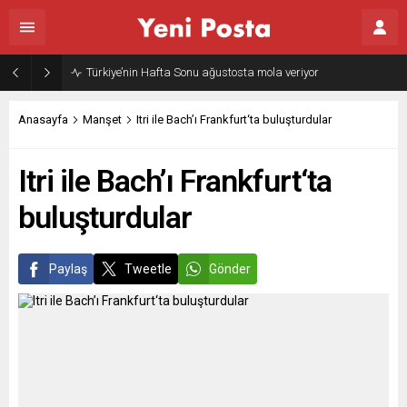
Gazze’nin geleceği: Teknokratik kontrol mü, kolonializm mi?
Anasayfa
Manşet
Itri ile Bach’ı Frankfurt‘ta buluşturdular
Itri ile Bach’ı Frankfurt‘ta
buluşturdular
Paylaş
Tweetle
Gönder