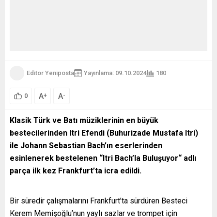
Editor Yeniposta
Yayınlama: 09.10.2024
180
A
A
+
-
0
Klasik Türk ve Batı müziklerinin en büyük
bestecilerinden Itri Efendi (Buhurizade Mustafa Itri)
ile Johann Sebastian Bach’ın eserlerinden
esinlenerek bestelenen “Itri Bach’la Buluşuyor“ adlı
parça ilk kez Frankfurt’ta icra edildi.
Bir süredir çalışmalarını Frankfurt’ta sürdüren Besteci
Kerem Memişoğlu’nun yaylı sazlar ve trompet için