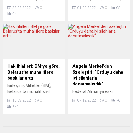
Callia Vakfı, sanata ve
savaşın sonlandırılıp
22.02.2022
0
01.06.2022
0
65
sanatçıya yaptığı
sonlandırılamayacağını ve
429
katkılarından dolayı SAHA
bunun nasıl mümkün
Derneği Başkanı Füsun
olacağını tartışıyor. Fransa
Eczacıbaşı’na “sanata
Cumhurbaşkanı Macron ve
destek uluslararası ödülünü”
Almanya Şansölyesi Scholz,
verdi. İspanya Kralı 6.
cumartesi günü kendisini
Felipe’nin annesi Kraliçe
ateşkese razı etmek için
Sofia’nın da kuruluşundan
Rusya Devlet Başkanı
itibaren destek verdiği ve bu
Putin’le telefonla görüştü.
yıl 7’ncisi düzenlenen Callia
Öncesinde de eski ABD
Hak ihlalleri: BM’ye göre,
Angela Merkel’den
Vakfının sanata destek
Dışişleri Bakanı Kissinger’ın
Belarus’ta muhaliflere
özeleştiri: “Orduyu daha
ödüllerinin töreni,
önerileri ortalığı
baskılar arttı
iyi silahlarla
Madrid’deki San Fernando...
karıştırmıştı....
donatmalıydık”
Birleşmiş Milletler (BM),
Belarus’ta muhalif sivil
Federal Almanya eski
toplum kuruluşu, gazeteci
Başbakanı Angela Merkel,
10.03.2022
0
07.12.2022
0
76
ve hukukçulara yönelik
Almanya Silahlı Kuvvetleri
124
baskının yoğunlaştığını ve on
Bundeswehr’in 2014’ten
binlerce kişinin hakkının ihlal
sonra daha iyi silahlarla
edildiğini ileri sürdü. BM
donatılması için kendisini
İnsan Hakları Yüksek
yeterince zorlamadığı