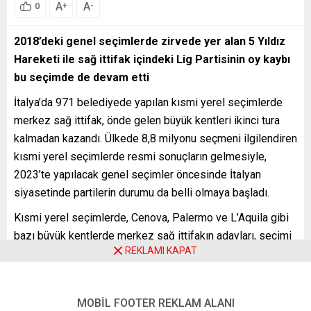
A
A
+
-
0
2018’deki genel seçimlerde zirvede yer alan 5 Yıldız
Hareketi ile sağ ittifak içindeki Lig Partisinin oy kaybı
bu seçimde de devam etti
İtalya’da 971 belediyede yapılan kısmi yerel seçimlerde
merkez sağ ittifak, önde gelen büyük kentleri ikinci tura
kalmadan kazandı. Ülkede 8,8 milyonu seçmeni ilgilendiren
kısmi yerel seçimlerde resmi sonuçların gelmesiyle,
2023’te yapılacak genel seçimler öncesinde İtalyan
siyasetinde partilerin durumu da belli olmaya başladı.
Kısmi yerel seçimlerde, Cenova, Palermo ve L’Aquila gibi
bazı büyük kentlerde merkez sağ ittifakın adayları, seçimi
REKLAMI KAPAT
ikinci tura kalmadan ilk turda yüzde 50’nin üstünde oy
alarak kazandı.
İtalyan ANSA ajansının haberinde, 26 büyük kentten 9’unu
MOBİL FOOTER REKLAM ALANI