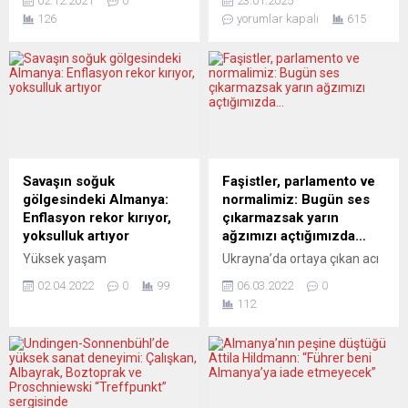
02.12.2021
0
23.01.2025
dolarlık yatırımda
Coşkun’un yıllar önce
126
yorumlar kapalı
615
bulunacağı bildirildi.
başlattığı Barış Konserleri
Kathimerini gazetesinin
serisi Ulm kentinin kültür
haberinde, ABD’nin ekimde
yaşamının bir parçası haline
Yunanistan ile imzaladığı
geldi. “Bir gün ölürsem
Karşılıklı Savunma İşbirliği
öldüğüm günü değil,
Anlaşması’nın (MDCA)
doğduğum günü hatırlayın.”
ardından, Larissa Hava
Bu sözler, Barış Manço’nun
Üssü’ne iki hangar ve bir
unutulmaz mirasını
destek binası inşası için 33,5
yaşatmak üzere Ulm
Savaşın soğuk
Faşistler, parlamento ve
milyon dolarlık yatırım
kentinde on ikinci kez yani
gölgesindeki Almanya:
normalimiz: Bugün ses
yapacağı belirtildi. Haberde,
bir kez daha yerine...
Enflasyon rekor kırıyor,
çıkarmazsak yarın
üssün ABD’nin Avrupa’daki
yoksulluk artıyor
ağzımızı açtığımızda…
havacılık birimleri (USAFE)
Yüksek yaşam
Ukrayna’da ortaya çıkan acı
tarafından...
standartlarından,
gerçek şudur: İkinci Dünya
02.04.2022
0
99
06.03.2022
0
şirketlerinin kârlarından
Savaşı ardından kurulan
112
ödün vermeyen sermaye
emperyalist hiyerarşide
temsilcileri ve hükümet
taşlar yerinden oynuyor.
yetkilileri ise halka
Yeni güçler dünya çapında
“Özgürlüğümüz için soğukta
paylaşımda söz sahibi
kazakla oturmayı”, otomobil
olmaya başlarken, çıkar
kullanmamayı, fazla et ve
çatışması da şiddetleniyor.