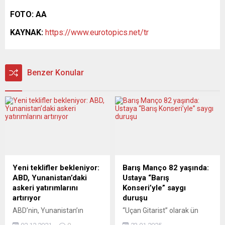
FOTO: AA
KAYNAK:
https://www.eurotopics.net/tr
Benzer Konular
Yeni teklifler bekleniyor:
Barış Manço 82 yaşında:
ABD, Yunanistan’daki
Ustaya “Barış
askeri yatırımlarını
Konseri’yle” saygı
artırıyor
duruşu
ABD’nin, Yunanistan’ın
“Uçan Gitarist” olarak ün
Larissa Üssü’ne 33,5 milyon
salan usta müzisyen Ayhan