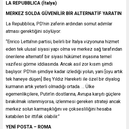
LA REPUBBLICA (İtalya)
MERKEZ SOLDA GÜVENİLİR BİR ALTERNATİF YARATIN
La Repubblica, PD’nin zaferin ardından somut adımlar
atması gerektiğini söylüyor:
“Enrico Letta’nın partisi, belirli bir İtalya vizyonuna hizmet
eden tek ulusal siyasi yapı olma ve merkez sağ tarafından
önerilene alternatif bir siyasi hükümet inşasına temel
vazifesi görme iddiasında. Ancak asıl zor kısım şimdi
başlıyor. PD’nin şimdiye kadar izlediği yolun, yani [oyu artık
tek haneye düşen] Beş Yıldız Hareketi ile özel bir diyalog
kurmanın artık yeterli olmadığı ortada. … Ülke
egemenlikçilere, Putin’in dostlarına, Avrupa karşıtı güçlere
bırakılmak istenmiyorsa, izlenmesi gereken strateji ancak
merkez solun karmaşıklığını ve çoksesliliğini hesaba
katabilen bir ittifak olabilir.”
YENİ POSTA – ROMA