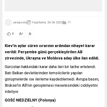
yeniposta
Yayınlama: 26.06.2022
71
A
A
+
-
0
Kiev’in aylar süren ısrarının ardından nihayet karar
verildi: Perşembe günü gerçekleştirilen AB
zirvesinde, Ukrayna ve Moldova aday ülke ilan edildi.
Gürcistan hakkındaki karar daha ileri bir tarihe ertelendi.
Batı Balkan devletlerinden temsilcilerle yapılan
görüşmelerde ise ilerleme kaydedilemedi. Avrupa basını,
Brüksel’in AB’nin genişlemesi meselesindeki ciddiyetini
irdeliyor.
GOŚĆ NIEDZIELNY (Polonya)