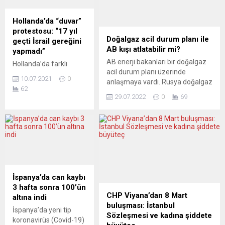
Hollanda’da “duvar”
protestosu: “17 yıl
Doğalgaz acil durum planı ile
geçti İsrail gereğini
AB kışı atlatabilir mi?
yapmadı”
AB enerji bakanları bir doğalgaz
Hollanda’da farklı
acil durum planı üzerinde
grupların
10.07.2021
0
anlaşmaya vardı. Rusya doğalgaz
organizasyonuyla
62
arzını kıstığından, AB’yi ve
Amsterdam, Lahey,
29.07.2022
0
69
özellikle Almanya’yı ciddi
Rotterdam ve Utrecht
darboğazlar bekliyor. Başlangıçta
başta olmak üzere 9
doğalgaz sarfiyatının tüm üye
şehirde İsrail’in işgal
devletler tarafından yüzde 15
altındaki Filistin
azaltılması öngörülüyordu, ancak
topraklarında inşa
sonrasında çok sayıda istisna
ettiği duvarı protesto
getirildi. Pek çok yorumcunun
amacıyla gösteriler
plana şüpheyle yaklaşmasının tek
düzenlendi.
İspanya’da can kaybı
nedeni bu değil. SÜDDEUTSCHE...
Amsterdam’ın
3 hafta sonra 100’ün
merkezindeki Dam
CHP Viyana’dan 8 Mart
altına indi
meydanında toplanan
buluşması: İstanbul
İspanya’da yeni tip
kalabalık, İsrail’in inşa
Sözleşmesi ve kadına şiddete
koronavirüs (Covid-19)
ettiği duvarın hukuka