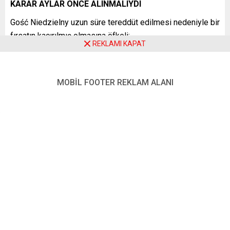
KARAR AYLAR ÖNCE ALINMALIYDI
Gość Niedzielny uzun süre tereddüt edilmesi nedeniyle bir
fırsatın kaçırılmış olmasına öfkeli:
REKLAMI KAPAT
“Bu kararın Avrupa Konseyi açısından hiçbir maliyeti
bulunmuyor. Rus saldırısının henüz yeni başladığı mart
ayında bu adımın atılmamış olması, ihmalkârlığın boyutunu
MOBİL FOOTER REKLAM ALANI
daha da artırıyor. Karar o dönem alınmış olsa, saldırgana
karşı savaşan bir ulus için manevi destek anlamında çok
daha büyük bir etki yaratabilirdi. AB bugün bu ihmalini
büyük bir utanç içinde telafi etmeye çalışıyor.”
LA LIBRE BELGIQUE (Belçika)
GELECEĞİN İTTİFAKLARINI BOŞA HARCAMAMALI
La Libre Belgique, aday ülkelerin üyeliğe kabul süreçlerinin
artık gerçekten ilerletilmesi gerektiği konusunda uyarıyor:
“Bu karar, sembolik bir jestle sınırlı kalmamalı. Söz konusu