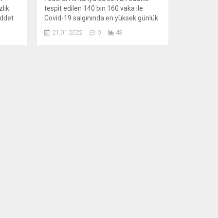
lık
tespit edilen 140 bin 160 vaka ile
iddet
Covid-19 salgınında en yüksek günlük
vaka sayısı kayıtlara geçti. Robert
21.01.2022
0
43
nuyla
Koch Enstitüsünden (RKI) yapılan
limsel
açıklamaya göre, ülkedeki toplam
ldu.
Covid-19 vaka sayısı 8 milyon 460 bin
adına
546’ya yükseldi. Son günlerde yeni
 basını
vaka sayılarının rekor seviyelere
RC
ulaştığı Almanya’da dün...