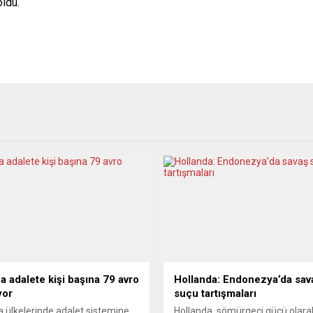
ldu.
a adalete kişi başına 79 avro
Hollanda: Endonezya’da sav
yor
suçu tartışmaları
 ülkelerinde adalet sistemine
Hollanda, sömürgeci gücü olara