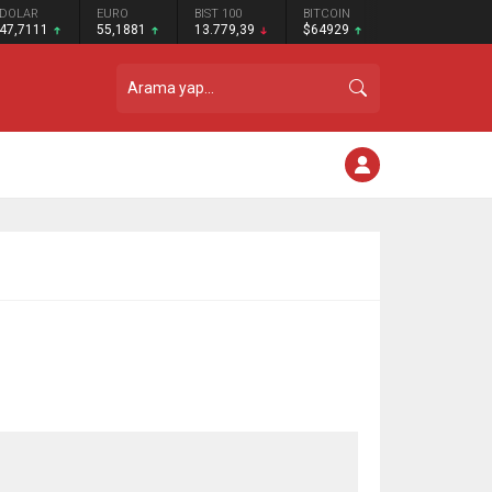
DOLAR
EURO
BIST 100
BITCOIN
47,7111
55,1881
13.779,39
$64929