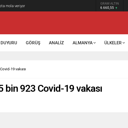
GRAM ALTIN
sta mola veriyor
6.660,55
DUYURU
GÖRÜŞ
ANALİZ
ALMANYA
ÜLKELER
 Covid-19 vakası
 5 bin 923 Covid-19 vakası