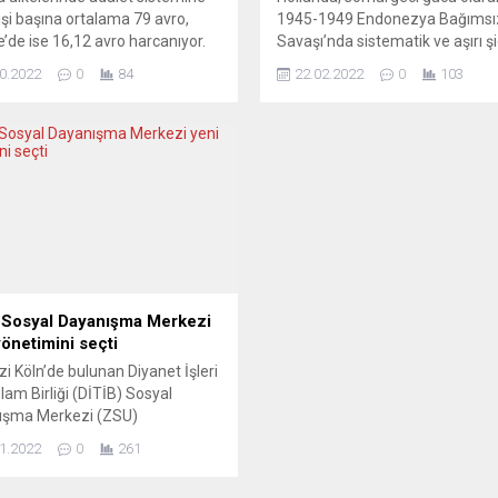
kişi başına ortalama 79 avro,
1945-1949 Endonezya Bağımsız
e’de ise 16,12 avro harcanıyor.
Savaşı’nda sistematik ve aşırı ş
ar Avrupa genelinde yargıç ve
uyguladı ve savaş suçları işledi.
0.2022
0
84
22.02.2022
0
103
arın çoğunluğunu oluşturuyor.
Geçtiğimiz hafta yayınlanan ko
 Konseyi organı olan Avrupa
ilgili bugüne kadarki en büyük bi
in Etkinliği Komisyonu’nun
araştırmanın sonucu bu yönde o
) periyodik “Avrupa Adli
Başbakan Mark Rutte hükümet 
leri” raporu Strasbourg’da
Endonezya’dan özür diledi. Ülke
andı. Raporda, Avrupa
konuyla yakından ilgileniyor. N
erinin adalete yılda kişi başına
HANDELSBLAD (Hollanda) ...
ma 79 avro harcadığı,...
 Sosyal Dayanışma Merkezi
yönetimini seçti
i Köln’de bulunan Diyanet İşleri
slam Birliği (DİTİB) Sosyal
ışma Merkezi (ZSU)
lığına, Sami Sipahi seçildi.
1.2022
0
261
e düzenlenen 7. Olağan Genel
’nun ardından düzenlenen devir