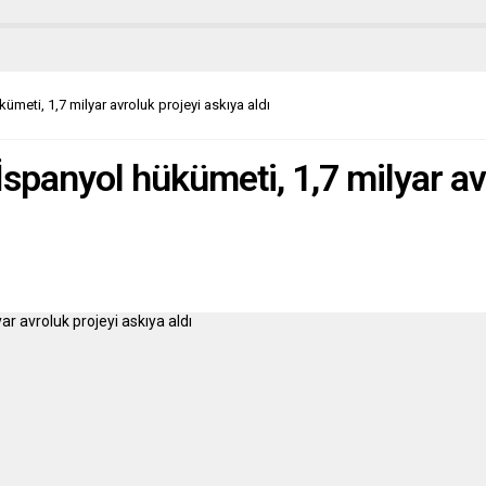
 töreninde, yeni ZSU Yönetim
 Başkanı Sipahi, görevi önceki
 Ali Özdemir’den devraldı.
a’da yaklaşık 900 caminin
bulunduğu DİTİB bünyesindeki
ümeti, 1,7 milyar avroluk projeyi askıya aldı
naze,...
İspanyol hükümeti, 1,7 milyar av