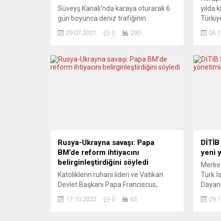
Süveyş Kanalı’nda karaya oturarak 6
yılda 
gün boyunca deniz trafiğinin
Türkiy
durmasına ve küresel ticaret için
Kadınl
29.07.2021
0
290
06.1
alarm zillerinin çalmasına neden olan
savcıl
“Ever Given” adlı yük gemisi 4 ayın
Avrupa
ardından Hollanda’nın Rotterdam
Adalet
Limanı’na vardı. Hollanda basınında
(CEPEJ
yer alan haberde, 3 aydan fazla
Sistem
kanalın çıkışındaki Mur Gölü’nde
yayıml
tutulduktan sonra tazminat
devletl
konusunda anlaşma sağlanmasının
ortala
ardından...
Rusya-Ukrayna savaşı: Papa
DİTİB
BM’de reform ihtiyacını
yeni 
belirginleştirdiğini söyledi
Merkez
Katoliklerin ruhani lideri ve Vatikan
Türk İ
Devlet Başkanı Papa Franciscus,
Dayan
Rusya-Ukrayna savaşının, Birleşmiş
Başkan
17.10.2022
0
63
29.1
Milletler (BM) Güvenlik Konseyinin
Köln’d
çatışmalara etkili çözümler bulması
Kurulu