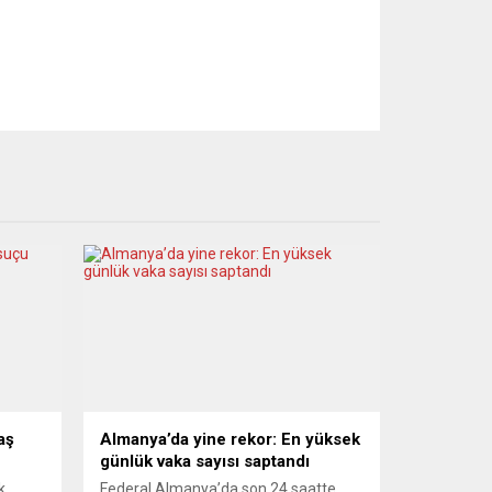
aş
Almanya’da yine rekor: En yüksek
günlük vaka sayısı saptandı
k
Federal Almanya’da son 24 saatte