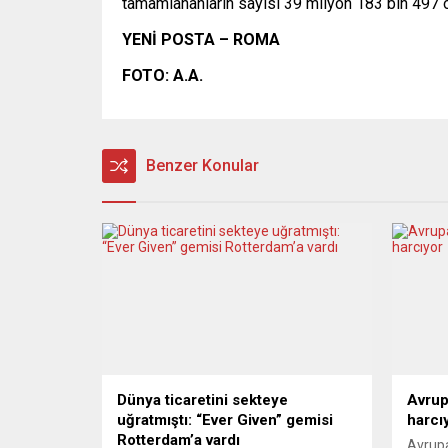
tamamlananların sayısı 39 milyon 183 bin 497 o
YENİ POSTA – ROMA
FOTO: A.A.
Benzer Konular
Dünya ticaretini sekteye
Avrup
uğratmıştı: “Ever Given” gemisi
harcı
Rotterdam’a vardı
Avrupa