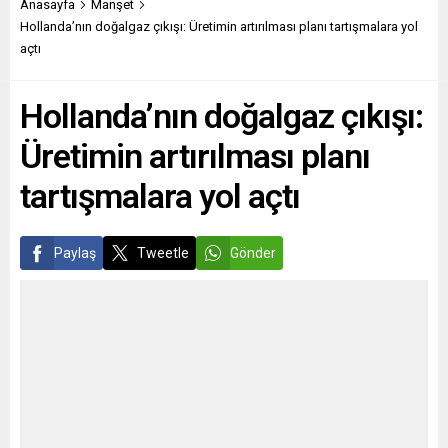
2016-2017’de 86 bin gencin
Almanya Dışişleri Bakanı
Anasayfa
Manşet
evsiz veya evsiz kalma risk
Heiko Maas Almanya’nın
Hollanda’nın doğalgaz çıkışı: Üretimin artırılması planı tartışmalara yol
altında olduğunu ve bu...
Kabil’deki diplomatik
açtı
temsilciliğinin yeniden
açılabileceğini söyleyerek
Hollanda’nın doğalgaz çıkışı:
bunun için Taliban’ın bazı
şartları yerine getirmesi
Üretimin artırılması planı
gerektiğini söyledi. Beş
ülkeyi kapsayan gezisinin
tartışmalara yol açtı
Katar...
Paylaş
Tweetle
Gönder