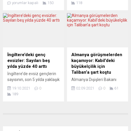
yorumlar kapalı
150
118
bunun uluslararası hukuka
olacağı dalganın
aykırı bir saldırı savaşı
önlenemeyeceğinin
olduğunu ilan etti. Mağdura
varsayılması gerektiğini
destek verilmesi gerektiğini,
söyledi. Karl Lauterbach,
saldırganın ise bu hukuk
Robert Koch Enstitüsü (RKI)
ihlali nedeniyle
Başkanı Lothar Wieler ile
ödüllendirilmemesi
Berlin’de düzenlediği basın
gerektiğini savundular.
toplantısında Covid-19
Alman gazeteci Jens
salgınındaki durumu
İngiltere’deki genç
Almanya görüşmelerden
Berger’e göre bu noktaya
değerlendirdi. Delta
evsizler: Sayıları beş
kaçamıyor: Kabil’deki
kadar her şey anlaşılır.
varyantının yol açtığı dalgayı
yılda yüzde 40 arttı
büyükelçilik için
Ancak cuma gününden bu
kontrol altına almayı
Taliban’a şart koştu
İngiltere’de evsiz gençlerin
yana İsrail’in...
başaracak durumda
sayısının, son 5 yılda yaklaşık
Almanya Dışişleri Bakanı
olduklarını ifade eden
yüzde 40 artarak 120 bini
Maas, Almanya’nın
Lauterbach,...
19.10.2021
0
02.09.2021
0
61
geçtiği ve bu durumdan en
Kabil’deki büyükelçiliğini
189
fazla siyahilerin etkilendiği
yeniden açabileceğini
sanılıyor. The Guardian’da
söyleyerek, “Siyasi açıdan
yer alan habere göre,
mümkün olur ve güvenlik
İngiltere’de genç evsizlere
izin verirse Almanya’nın
yardım amacıyla kurulan
Kabil’de yeniden
Centrepoint Vakfı, ülkede
büyükelçiliği olur” dedi.