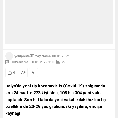
yeniposta
Yayınlama: 08.01.2022
Düzenleme: 08.01.2022 11:36
72
A
A
+
-
0
İtalya’da yeni tip koronavirüs (Covid-19) salgınında
son 24 saatte 223 kişi öldü, 108 bin 304 yeni vaka
saptandı. S
on haftalarda yeni vakalardaki hızlı artış,
özellikle de 20-29 yaş grubundaki yayılma, endişe
kaynağı.