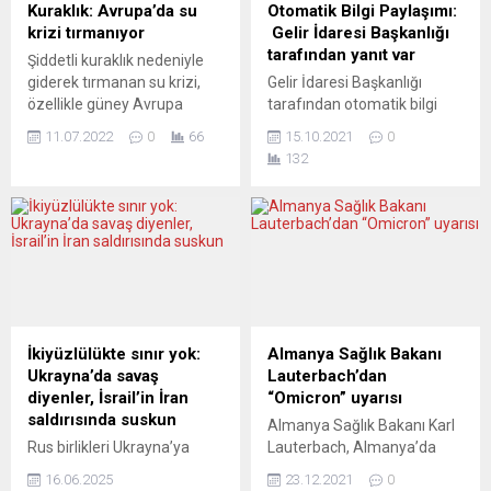
Kuraklık: Avrupa’da su
Otomatik Bilgi Paylaşımı:
krizi tırmanıyor
Gelir İdaresi Başkanlığı
tarafından yanıt var
Şiddetli kuraklık nedeniyle
giderek tırmanan su krizi,
Gelir İdaresi Başkanlığı
özellikle güney Avrupa
tarafından otomatik bilgi
ülkelerinde sıkı su tasarrufu
paylaşımına ilişkin bir yanıt
11.07.2022
0
66
15.10.2021
0
önlemlerini de beraberinde
geldi. Yeni Posta haber
132
getiriyor. Aşırı su tüketimi,
portalının YouTube
azalan yağmurlar, kuruyan
kanalında “Hakkınız Var” adlı
tatlı su kaynakları… İklim
programda avukat Bilal
değişikliği, Avrupa’daki
Erdoğan “Finansal Hesap
gündelik hayatı da olumsuz
Bilgilerinin Otomatik
etkilemeye başladı. Giderek
Değişimi Anlaşması”na
daha fazla insan, aşırı sıcak
ilişkin Başkanlığın hangi
hava dalgalarının, uzun
ülkelerle paylaşım
kuraklık dönemlerinin ve
yapıldığının yanıtını aktardı.
İkiyüzlülükte sınır yok:
Almanya Sağlık Bakanı
artan su...
“Vatandaşın mağduriyeti
Ukrayna’da savaş
Lauterbach’dan
son bulmuyor” diyen BAB
diyenler, İsrail’in İran
“Omicron” uyarısı
Hukuk ve Danışmanlık’tan
saldırısında suskun
Almanya Sağlık Bakanı Karl
Bilal Erdoğan konuyla...
Rus birlikleri Ukrayna’ya
Lauterbach, Almanya’da
girdiğinde, Alman medyası
Covid-19 salgınında
16.06.2025
23.12.2021
0
ve Alman hükümeti derhal
Omicron varyantının sebep