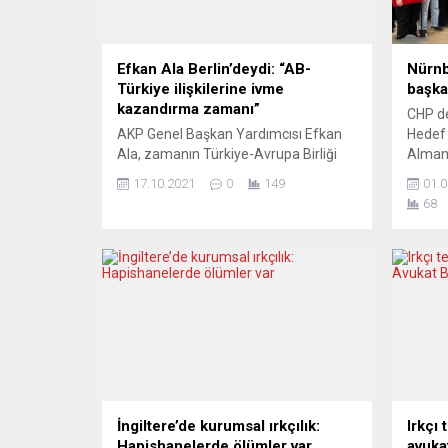
Efkan Ala Berlin’deydi: “AB-
Nürnb
Türkiye ilişkilerine ivme
başka
kazandırma zamanı”
CHP de
AKP Genel Başkan Yardımcısı Efkan
Hedef 
Ala, zamanın Türkiye-Avrupa Birliği
Alman
(AB) ilişkilerine yeniden ivme
faaliy
17.10.2021
0
149
01.0
kazandırma zamanı olduğunu ve
Çevres
68
bunun çabası içerisinde hareket
genel 
ettiklerini söyledi. Efkan Ala,
Nürnbe
Almanya’nın başkenti Berlin’deki
düzenl
temaslarının ardından gazetecilere
değişt
değerlendirmelerde bulundu. AB
örgütl
sürecinin hem Türkiye hem Avrupa
YENİ 
için her zaman olumlu seyirde
kurulu
olmasını temenni ettiklerini dile
Bülbül 
getiren Ala,...
İngiltere’de kurumsal ırkçılık:
Irkçı
Hapishanelerde ölümler var
avuka