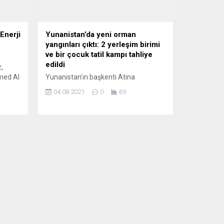
Enerji
Yunanistan’da yeni orman
yangınları çıktı: 2 yerleşim birimi
ve bir çocuk tatil kampı tahliye
edildi
,
med Al
Yunanistan’ın başkenti Atina
nın
yakınlarındaki Aharnes belediyesine
04.08.2021
0
69
ı.
bağlı Varipombi bölgesinde ormanlık
n’de
alanda çıkan yangın yerleşim
birimlerini tehdit etmeye başladı. Dün
ın
öğleden sonra çıkan ve kısa sürede
nın
çevreye yayılarak üç ayrı noktada
ğımlı
yoğunlaşan yangın nedeniyle
Varipombi ve Adames yerleşim
birimleri tedbir amaçlı boşaltıldı,
bölgedeki çocukların bulunduğu bir
tatil kampı tahliye edildi. Yunan...