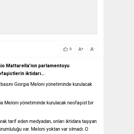
A
A
+
-
0
gio Mattarella’nın parlamentoyu
faşistlerin iktidarı…
n basını Giorgia Meloni yönetiminde kurulacak
rgia Meloni yönetiminde kurulacak neofaşist bir
arak tarif eden medyadan, onları iktidara taşıyan
sorumluluğu var. Meloni yoktan var olmadı. O