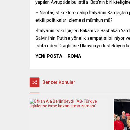
yapılan Avrupa’da bu istifa Batı’nın birlikteliğ
– Neofaşist köklere sahip İtalya’nın Kardeşleri
etkili politikalar izlemesi mümkün mü?
-İtalya’nın eski İçişleri Bakanı ve Başbakan Yar
Salvini’nin Putin’e yönelik sempatisi biliniyor v
İstifa eden Draghi ise Ukrayna’yı destekliyordu.
YENİ POSTA – ROMA
Benzer Konular