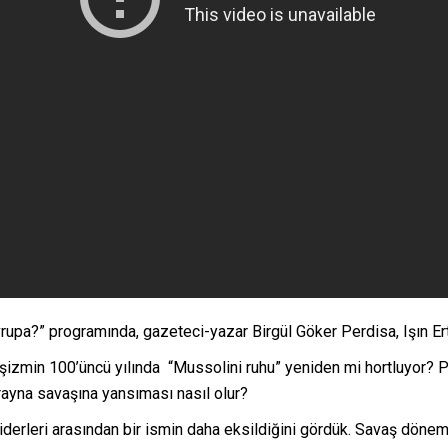
upa?” programında, gazeteci-yazar Birgül Göker Perdisa, Işın Ertür
aşizmin 100’üncü yılında “Mussolini ruhu” yeniden mi hortluyor? Po
ayna savaşına yansıması nasıl olur?
 liderleri arasından bir ismin daha eksildiğini gördük. Savaş dönem