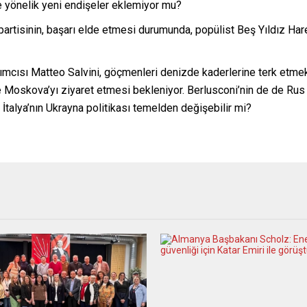
ine yönelik yeni endişeler eklemiyor mu?
 partisinin, başarı elde etmesi durumunda, popülist Beş Yıldız Ha
dımcısı Matteo Salvini, göçmenleri denizde kaderlerine terk etmekt
e Moskova’yı ziyaret etmesi bekleniyor. Berlusconi’nin de de Rus De
 İtalya’nın Ukrayna politikası temelden değişebilir mi?