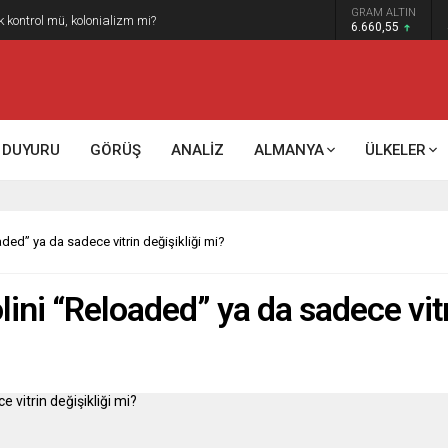
GRAM ALTIN
k kontrol mü, kolonializm mi?
6.660,55
DUYURU
GÖRÜŞ
ANALİZ
ALMANYA
ÜLKELER
ded” ya da sadece vitrin değişikliği mi?
ini “Reloaded” ya da sadece vitr