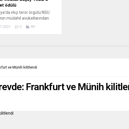
et ödülü
a’da ırkçı terör örgütü NSU
nın müdahil avukatlarından
aşay Yıldız, Wiesbaden kenti
7.2021
0
99
ndan verilen “2021 Ludwig-Beck
t Ödülü”ne layık görüldü. Aşırı
Nasyonal Sosyalist Yeraltı (NSU)
ne yönelik davada müdahil
lardan biri olan Seda Başay
, Wiesbaden kenti tarafından
n “2021 Ludwig-Beck Cesaret
furt ve Münih kilitlendi
ne” layık görüldü. Başay Yıldız,
 eyaletinin...
revde: Frankfurt ve Münih kilitle