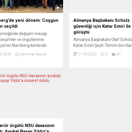
erg’de yeni dönem: Coşgun
Almanya Başbakanı Scholz: 
n seçildi
güvenliği için Katar Emiri ile
görüştü
rneğinde değişim mesajı:
seçimler ve örgütlenme
Almanya Başbakanı Olaf Scholz
ya’nın Nürnberg kentinde
Katar Emiri Şeyh Temim bin Ha
et gösteren CHP Nürnberg ve
Sani ile Almanya’nın ve Avrupa’
5.2026
yorumlar kapalı
21.05.2022
0
81
i Sosyal Demokratlar Derneği
enerji güvenliği konusunu ele ald
kurulunu gerçekleştirdi.
Başbakan Scholz, başkent Berli
rg’deki Villa Leon’da
Katar Emiri Al Sani ile yaptığı
enen toplantıda yönetim
görüşmenin ardından ortak bas
i, mesajlar ise netti: daha güçlü
toplantısı düzenlendi. Almanya’
enme ve seçimlere hazırlık.
Rus enerji ithalatına daha az ba
YÖNETİM BELİRLENDİ Genel
olmak için enerji tedarikinde
n divan başkanlığını Murat
değişikliğe gideceğini...
üstlenirken, yardımcılık...
 terör örgütü NSU davasının
tı: Avukat Başay Yıldız’a