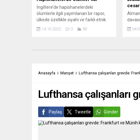
cesar
İngiltere’de hapishanelerdeki
ölümlerle ilgili yayımlanan bir rapor,
Almany
ülkede özellikle siyahi ve farklı etnik
davası
kökene sahip mahkumların
Seda B
14.10.2022
0
90
04.0
cezaevlerinde ayrımcılığa maruz
tarafı
kaldığını ortaya koydu. İngiltere’de
Cesare
kurumsal yapılarla bağlantılı ölümler
sağcı 
nedeniyle yakınını kaybetmiş kişilere,
örgütü
ölümlerin soruşturulmasında destek
avukat
ve danışmanlık sağlayan “INQUEST”
Yıldız
adlı bağımsız yardım kuruluşu, “2015-
verile
Anasayfa
Manşet
Lufthansa çalışanları grevde: Frank
2022 Yıllarında Hapishanede Irksal
Ödülü’
Ayrımcılığa Uğrayanların Ölümleri:
Hessen
Irkçılık...
Lufthansa çalışanları g
Paylaş
Tweetle
Gönder