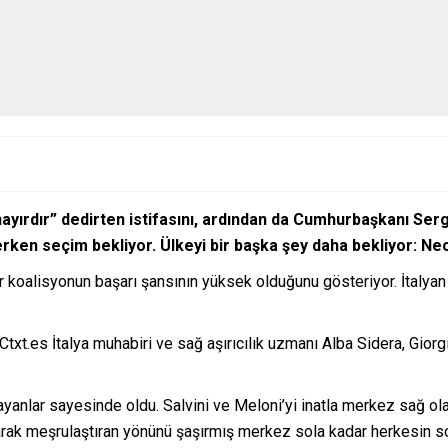
ayırdır” dedirten istifasını, ardından da Cumhurbaşkanı Ser
erken seçim bekliyor. Ülkeyi bir başka şey daha bekliyor: Neo
bir koalisyonun başarı şansının yüksek olduğunu gösteriyor. İtalya
 Ctxt.es İtalya muhabiri ve sağ aşırıcılık uzmanı Alba Sidera, Gio
llayanlar sayesinde oldu. Salvini ve Meloni’yi inatla merkez sağ ol
e alarak meşrulaştıran yönünü şaşırmış merkez sola kadar herkesin 