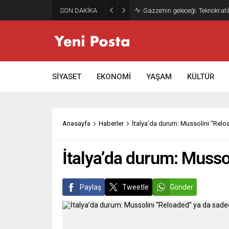
SON DAKİKA
Gazze’nin geleceği: Teknokrati
SİYASET
EKONOMİ
YAŞAM
KÜLTÜR
Anasayfa
Haberler
İtalya’da durum: Mussolini “Reloa
İtalya’da durum: Mussol
Paylaş
Tweetle
Gönder