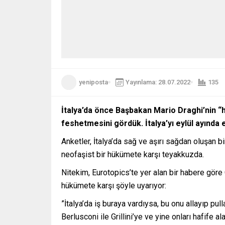
yeniposta
Yayınlama: 28.07.2022
135
İtalya’da önce Başbakan Mario Draghi’nin “h
feshetmesini gördük. İtalya’yı eylül ayında 
Anketler, İtalya’da sağ ve aşırı sağdan oluşan 
neofaşist bir hükümete karşı teyakkuzda.
Nitekim, Eurotopics’te yer alan bir habere göre
hükümete karşı şöyle uyarıyor:
”İtalya’da iş buraya vardıysa, bu onu allayıp pu
Berlusconi ile Grillini’ye ve yine onları hafif