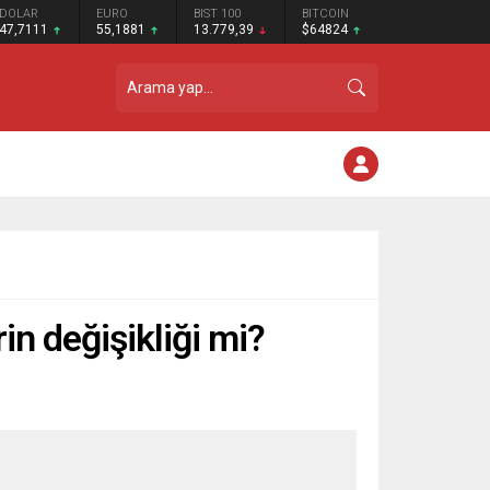
DOLAR
EURO
BIST 100
BITCOIN
47,7111
55,1881
13.779,39
$64824
in değişikliği mi?