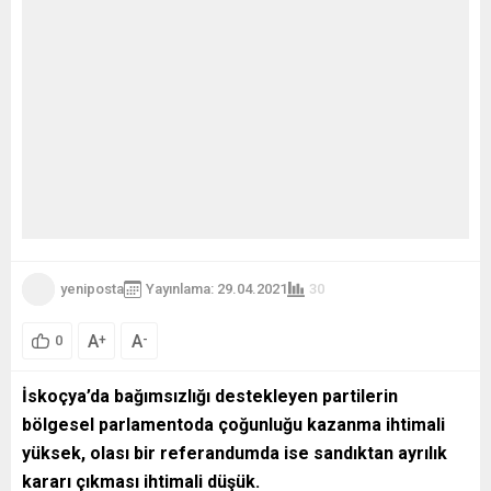
yeniposta
Yayınlama: 29.04.2021
30
A
A
+
-
0
İskoçya’da bağımsızlığı destekleyen partilerin
bölgesel parlamentoda çoğunluğu kazanma ihtimali
yüksek, olası bir referandumda ise sandıktan ayrılık
kararı çıkması ihtimali düşük.