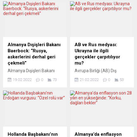
Almanya Dışişleri Bakanı
AB ve Rus medyası:
Baerbock: “Rusya,
Ukrayna ile ilgili
askerlerini derhal geri
gerçekler çarpıtılıyor
çekmeli”
mu?
Almanya Dışişleri Bakanı
Avrupa Birliği (AB) Dış
Annalena Baerbock,
İlişkiler ve Güvenlik Politikası
19.02.2022
0
73
21.02.2022
0
53
Rusya’ya, askerlerini
Yüksek Temsilcisi Josep
Ukrayna sınırlarından derhal
Borrell, Rusya’nın devlet
geri çekmesi çağrısında
kontrolündeki medyasının
bulundu. Annalena
Ukrayna ile ilgili gerçekleri
Baerbock, Münih Güvenlik
çarpıttığını belirterek AB’nin
Konferansında yaptığı
dezenformasyonla ilgili
konuşmada, ”Rusya’yı
hazırladığı siteyi paylaştı.
askerlerini derhal geri
Josep Borrell, Twitter’dan
çekmeye çağırıyoruz” dedi.
yaptığı paylaşımda, “Rus
Hollanda Başbakanı’nın
Almanya’da enflasyon