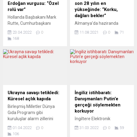
Rusya’nın, Ukrayna sınırına
devletinin kontrolündeki
Erdoğan vurgusu: “Özel
son 28 yılın en
asker konuşlandırmasıyla
medyanın Donbas’taki
rolü var”
yükseğinde: “Korku,
“kabul edilemez bir tehdit”
nüfusa karşı
dağları bekler”
Hollanda Başbakanı Mark
oluşturduğunu kaydeden
gerçekleştirildiğini iddia
Rutte, Cumhurbaşkanı
Almanya’da haziranda
Alman Bakan, “Ama bu
ettiği şiddet eylemlerini
Recep Tayyip Erdoğan’ın
yüzde 2,3 olan yıllık
tehdit aynı zamanda
üretmeye devam ettiğini”
23.04.2022
0
11.08.2021
0
71
Rusya ile Ukrayna arasındaki
enflasyon, KDV indirimlerinin
hepimize ve Avrupa’daki...
belirterek...
168
arabuluculuk konusunda
sona ermesi, yüksek enerji
özel rolü olduğunu söyledi.
fiyatları ve tedarik
Başbakan Mark Rutte,
darboğazlarının etkisiyle
birkaç hafta önce Türkiye’ye
temmuzda yüzde 3,8’ye
yaptığı ziyaretin devamı
çıkarak, aralık 1993’den beri
olarak Erdoğan telefon
en yüksek seviyesine ulaştı.
görüşmesi yapacağına
Almanya Federal İstatistik
dikkat çekerek, “Kendisinin
Ofisi (Destatis), ülkede fiyat
Moskova ile Kiev arasında
artışlarına ilişkin temmuz ayı
Ukrayna savaşı tetikledi:
İngiliz istihbaratı:
arabuluculuk konusunda
nihai verilerini açıkladı. Buna
Küresel açlık kapıda
Danışmanları Putin’e
özel rolü var. Bunu yapan
göre, haziranda yüzde 2,3
gerçeği söylemekten
Birleşmiş Milletler Dünya
birkaç Batı...
olan yıllık...
korkuyor
Gıda Programı gibi
kuruluşlar alarm zillerini
İngiltere Elektronik
çalıyor: Ukrayna’daki savaş
İstihbarat Servisi (GCHQ)
01.04.2022
0
31.03.2022
0
59
sadece çatışma
Başkanı Jeremy Fleming,
106