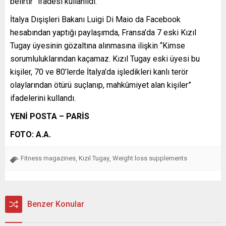
belirtir” ifadesi kullanıldı.
İtalya Dışişleri Bakanı Luigi Di Maio da Facebook
hesabından yaptığı paylaşımda, Fransa’da 7 eski Kızıl
Tugay üyesinin gözaltına alınmasına ilişkin “Kimse
sorumluluklarından kaçamaz. Kızıl Tugay eski üyesi bu
kişiler, 70 ve 80’lerde İtalya’da işledikleri kanlı terör
olaylarından ötürü suçlanıp, mahkûmiyet alan kişiler”
ifadelerini kullandı.
YENİ POSTA – PARİS
FOTO: A.A.
Fitness magazines
Kızıl Tugay
Weight loss supplements
,
,
Benzer Konular