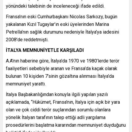
yönündeki talebinin de inceleneceği ifade edildi.
Fransa’nın eski Cumhurbaşkanı Nicolas Sarkozy, bugün
yakalanan Kızıl Tugaylar’ın eski üyelerinden Marina
Petrella’nın sağlık durumunu nedeniyle İtalya’ya iadesini
2008’de reddetmişti.
İTALYA MEMNUNİYETLE KARŞILADI
A.A’nın haberine göre, İtalya’da 1970 ve 1980’lerde terör
faaliyetleri sebebiyle aranan ve Fransa’da kaçak olarak
bulunan 10 kişiden 7’sinin gözaltına alınması İtalya’da
memnuniyet yarattı.
İtalya Başbakanlığından konuyla ilgili yapılan yazılı
açıklamada, “Hükümet, Fransa’nın, İtalya için açık bir yara
olan ve çok ciddi terör suçlarından sorumlu olanlara
yönelik İtalyan tarafının talep ettiği adli yargılama
prosedürlerini başlatma kararından memnuniyet duyduğunu