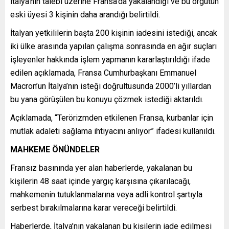
İtalya’nın talebi üzerine Fransa’da yakalandığı ve bu örgütün
eski üyesi 3 kişinin daha arandığı belirtildi.
İtalyan yetkililerin başta 200 kişinin iadesini istediği, ancak
iki ülke arasında yapılan çalışma sonrasında en ağır suçları
işleyenler hakkında işlem yapmanın kararlaştırıldığı ifade
edilen açıklamada, Fransa Cumhurbaşkanı Emmanuel
Macron’un İtalya’nın isteği doğrultusunda 2000’li yıllardan
bu yana görüşülen bu konuyu çözmek istediği aktarıldı.
Açıklamada, “Terörizmden etkilenen Fransa, kurbanlar için
mutlak adaleti sağlama ihtiyacını anlıyor” ifadesi kullanıldı.
MAHKEME ÖNÜNDELER
Fransız basınında yer alan haberlerde, yakalanan bu
kişilerin 48 saat içinde yargıç karşısına çıkarılacağı,
mahkemenin tutuklanmalarına veya adli kontrol şartıyla
serbest bırakılmalarına karar vereceği belirtildi.
Haberlerde, İtalya’nın yakalanan bu kişilerin iade edilmesi