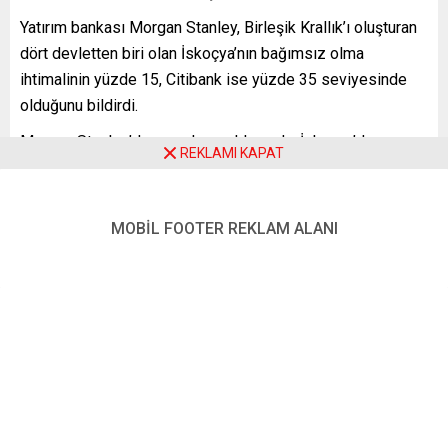
Yatırım bankası Morgan Stanley, Birleşik Krallık’ı oluşturan
dört devletten biri olan İskoçya’nın bağımsız olma
ihtimalinin yüzde 15, Citibank ise yüzde 35 seviyesinde
olduğunu bildirdi.
Morgan Stanley’den yapılan açıklamada, İskoçya’da
REKLAMI KAPAT
bağımsızlığı destekleyen partilerin 6 Mayıs’ta yapılacak
seçimin sonucunda bölgesel parlamentoda çoğunluğu
oluşturmasının beklendiğini, buna rağmen bankanın
MOBİL FOOTER REKLAM ALANI
İskoçya’nın yeni bir referandum sonucunda bağımsız olma
ihtimalini yüzde 15 olarak değerlendirdiği bildirildi.
Açıklamada yeni oluşacak parlamentonun bağımsızlık
referandumunun yapılması konusunda karar alması
durumunda bile böyle bir referandumun en erken 1 Ocak
2025 tarihinde yapılabileceği görüşü öne sürüldü.
Öte yandan, Citibank İskoçya’nın gelecek 10 yıl içerisinde
bağımsız olması ihtimalinin yüzde 35 olduğunu bildirdi.