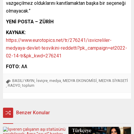
vazgeçilmez olduklarını kanıtlamaktan başka bir seçeneği
olmayacak.”
YENİ POSTA – ZÜRİH
KAYNAK:
https://www.eurotopics.net/tr/276241/isvicreliler-
medyaya-devlet-tesvikini-reddetti?pk_campaign=et2022-
02-14-tr&pk_kwd=276241
FOTO:
AA
BASILI YAYIN
İsviçre
medya
MEDYA EKONOMİSİ
MEDYA SİYASETİ
,
,
,
,
RADYO
toplum
,
,
Benzer Konular