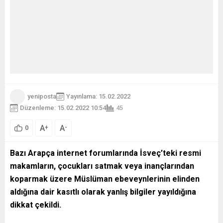
yeniposta
Yayınlama: 15.02.2022
Düzenleme: 15.02.2022 10:54
45
A
A
+
-
0
Bazı Arapça internet forumlarında İsveç’teki resmi
makamların, çocukları satmak veya inançlarından
koparmak üzere Müslüman ebeveynlerinin elinden
aldığına dair kasıtlı olarak yanlış bilgiler yayıldığına
dikkat çekildi.