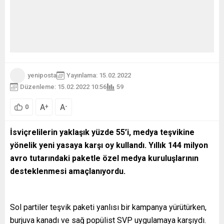
yeniposta
Yayınlama: 15.02.2022
Düzenleme: 15.02.2022 10:56
59
A
A
+
-
0
İsviçrelilerin yaklaşık yüzde 55’i, medya teşvikine
yönelik yeni yasaya karşı oy kullandı. Yıllık 144 milyon
avro tutarındaki paketle özel medya kuruluşlarının
desteklenmesi amaçlanıyordu.
Sol partiler teşvik paketi yanlısı bir kampanya yürütürken,
burjuva kanadı ve sağ popülist SVP uygulamaya karşıydı.