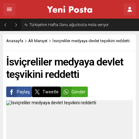
Gazze’nin geleceği: Teknokratik kontrol mü, kolonializm mi?
Anasayfa
Alt Manşet
İsviçreliler medyaya devlet teşvikini reddetti
İsviçreliler medyaya devlet
teşvikini reddetti
Paylaş
Tweetle
Gönder