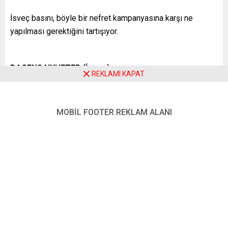
İsveç basını, böyle bir nefret kampanyasına karşı ne
yapılması gerektiğini tartışıyor.
DAGENS NYHETER (İsveç)
REKLAMI KAPAT
RADİKALLERİN KAZANMASINA İZİN VERMEMELİYİZ
Yanlış bilgilerin acilen aydınlatılması gerektiğini söylüyor
MOBİL FOOTER REKLAM ALANI
Dagens Nyheter:
“İsveç’te kimi göçmen kökenli ebeveynlerin Sosyal Yardım
Dairesi’nden korkması ve çocuklarını kaybetmenin ne
kadar kolay olduğu konusunda yanlış bir kanıya sahip
olması yeni bir şey değil. … Bu dezenformasyon
kampanyasının amacı belli: İsveçli Müslümanlar ile
toplumun çoğunluğu arasında bir uçurum yaratmak üzere
gerçek veya gerçekte var olmayan çocukları kullanmak. Bu