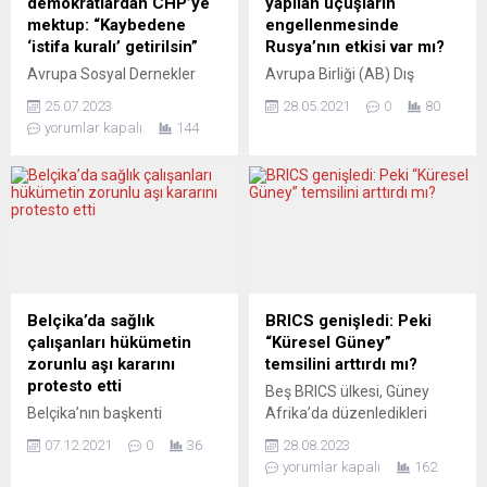
demokratlardan CHP’ye
yapılan uçuşların
edinebilmesi konusunda
yayınlarının da içinde yer
mektup: “Kaybedene
engellenmesinde
anlaştı. Söz konusu
aldığı çok dilli...
‘istifa kuralı’ getirilsin”
Rusya’nın etkisi var mı?
düzenlemeye göre
Avrupa Sosyal Dernekler
Avrupa Birliği (AB) Dış
bakımevleri, çocuk yuvaları,
Halk Federasyonu HDF’nin
İlişkiler ve Güvenlik
okullar ve otel...
25.07.2023
28.05.2021
0
80
Genel Başkanı Necip Şahin
Politikaları Yüksek Temsilcisi
yorumlar kapalı
144
Cumhuriyet Halk Partisi’in
Josep Borrell, bazı Avrupa
(CHP) merkezine mektup
uçuşlarının Rusya
göndererek partide
tarafından engellendiği
kaybeden başkana istifa
yolundaki iddiaların tek
kuralı getirilmesini ve eş
seferlik mi yoksa siyasi bir
başkanlık sistemine
karar mı olduğunu bilmek
geçilmesini talep etti.
istediklerini söyledi.
TBMM’nin 100 yıllık
Belarus’un bir gazeteciyi
cumhuriyet tarihinin en aşırı
gözaltına almak için bir
Belçika’da sağlık
BRICS genişledi: Peki
sağcı parlamentosunu
yolcu uçağını zorla Minsk’e
çalışanları hükümetin
“Küresel Güney”
oluşturduğuna işaret eden
indirmesiyle başlayan krizin
zorunlu aşı kararını
temsilini arttırdı mı?
Şahin CHP’nin iç
ardından Air France ile...
protesto etti
Beş BRICS ülkesi, Güney
çekişmelere son verip hızla
Belçika’nın başkenti
Afrika’da düzenledikleri
ülkenin...
Brüksel’de binlerce sağlık
zirvede, birçok başvuru
07.12.2021
0
36
28.08.2023
çalışanı, hükümetin aşı
arasından seçtikleri altı yeni
yorumlar kapalı
162
olmamaları halinde işlerine
ülkeyi birliğe katmaya karar