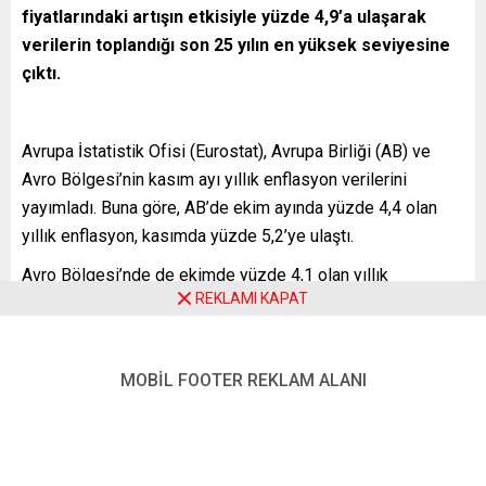
fiyatlarındaki artışın etkisiyle yüzde 4,9’a ulaşarak
verilerin toplandığı son 25 yılın en yüksek seviyesine
çıktı.
Avrupa İstatistik Ofisi (Eurostat), Avrupa Birliği (AB) ve
Avro Bölgesi’nin kasım ayı yıllık enflasyon verilerini
yayımladı. Buna göre, AB’de ekim ayında yüzde 4,4 olan
yıllık enflasyon, kasımda yüzde 5,2’ye ulaştı.
Avro Bölgesi’nde de ekimde yüzde 4,1 olan yıllık
REKLAMI KAPAT
enflasyon, kasımda yüzde 4,9 olarak belirlendi. Böylece,
Avro Bölgesi’nde kasım ayında enflasyon, verilerin
Eurostat tarafından toplandığı son 25 yılından beri ölçülen
MOBİL FOOTER REKLAM ALANI
en yüksek seviyeye tırmandı. Avro Bölgesi’nde, ağustos,
eylül ve ekim ayında da enflasyon son yılların en yüksek
seviyesinde ölçülmüştü.
Bu dönemde, Avro Bölgesi’nde yıllık enflasyon artışına en