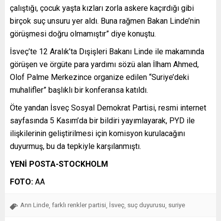
çalıştığı, çocuk yaşta kızları zorla askere kaçırdığı gibi
birçok suç unsuru yer aldı. Buna rağmen Bakan Linde’nin
görüşmesi doğru olmamıştır” diye konuştu.
İsveç’te 12 Aralık’ta Dışişleri Bakanı Linde ile makamında
görüşen ve örgüte para yardımı sözü alan İlham Ahmed,
Olof Palme Merkezince organize edilen “Suriye’deki
muhalifler” başlıklı bir konferansa katıldı.
Öte yandan İsveç Sosyal Demokrat Partisi, resmi internet
sayfasında 5 Kasım’da bir bildiri yayımlayarak, PYD ile
ilişkilerinin geliştirilmesi için komisyon kurulacağını
duyurmuş, bu da tepkiyle karşılanmıştı.
YENİ POSTA-STOCKHOLM
FOTO:
AA
Ann Linde
farklı renkler partisi
İsveç
suç duyurusu
suriye
,
,
,
,