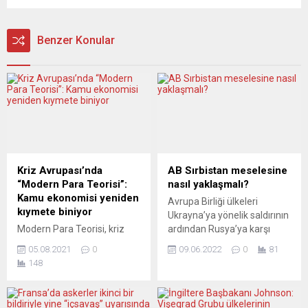
Benzer Konular
Kriz Avrupası’nda
AB Sırbistan meselesine
“Modern Para Teorisi”:
nasıl yaklaşmalı?
Kamu ekonomisi yeniden
Avrupa Birliği ülkeleri
kıymete biniyor
Ukrayna’ya yönelik saldırının
Modern Para Teorisi, kriz
ardından Rusya’ya karşı
koşullarında tüm dikkatleri
ortak bir duruş sergilemeye
05.08.2021
0
09.06.2022
0
81
üzerine çekmeyi başarmış
çalışırken, AB adayı
148
bir iktisat düzeneği.
Sırbistan bu çizgiden
Konunun İtalya’daki önder
uzaklaşıyor. Belgrad,
isimlerinden Giuseppe
yaptırım cephesine uzak