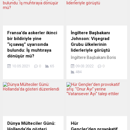
Nasone,
duruyor ve Moskova’yla olan
www.serbestada.com
iyi ilişkilerine bel bağlıyor.
sitesinde Birgül Göker
Yorumcular, Brüksel’in net
Perdisan’ın sorularını
bir tavır takınmasını istiyor.
yanıtladı. Tüm dünya
DER STANDARD
ülkelerinde, yeni bir ekonomi
(Avusturya) ŞEKERLE BİLE
Fransa’da askerler ikinci
İngiltere Başbakanı
teorisi olan Modern Para
AKLI ÇELİNMİYOR Der
bir bildiriyle yine
Johnson: Vişegrad
Teorisi (MPT) güç kazanıyor.
Standard, Sırbistan’a karşı...
“içsavaş” uyarısında
Grubu ülkelerinin
MPT, neoliberal görüşün,
bulundu: İş muhtıraya
liderleriyle görüştü
devletlerin bütçe fazlası
dönüşür mü?
İngiltere Başbakanı Boris
vermesi gerektiği ilkesinin
Fransa’da her rütbeden
Johnson, Polonya, Çekya,
yanlış...
10.05.2021
0
65
09.03.2022
0
askerlerin bulunduğu grup,
Macaristan ve Slovakya’nın
484
Cumhurbaşkanı Emmanuel
oluşturduğu Vişegrad Grubu
Macron, bakanlar,
Ülkeleri’nin (V4) liderleriyle
milletvekilleri ve generallere,
İngiltere’nin başkenti
“ülkede içsavaş çıkacağı ve
Londra’da bir araya geldi.
bu durumda ordunun düzeni
Başbakanlık Ofisi 10
sağlayacağı” uyarısında
Numara’dan yapılan
bulundu. Yine aşırı sağcı
açıklamada, Johnson’ın,
Valeurs Actuelles
Dışişleri Bakanlığının tarihi
dergisinde, Cumhurbaşkanı
Lancaster House
Dünya Mülteciler Günü:
Hür
Emmanuel Macron,
yerleşkesinde Ukrayna’daki
Hollanda’da gösteri
Gençler’den provokatif