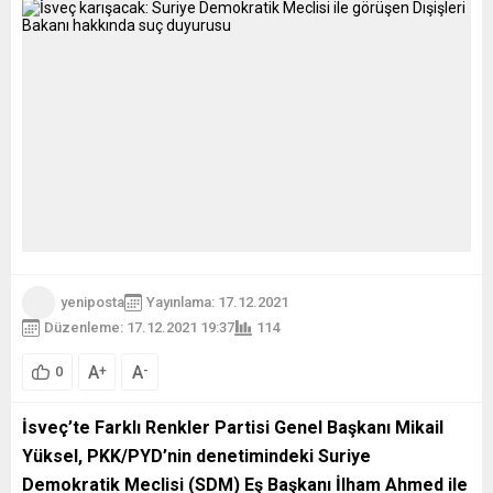
yeniposta
Yayınlama: 17.12.2021
Düzenleme: 17.12.2021 19:37
114
A
A
+
-
0
İsveç’te Farklı Renkler Partisi Genel Başkanı Mikail
Yüksel, PKK/PYD’nin denetimindeki Suriye
Demokratik Meclisi (SDM) Eş Başkanı İlham Ahmed ile