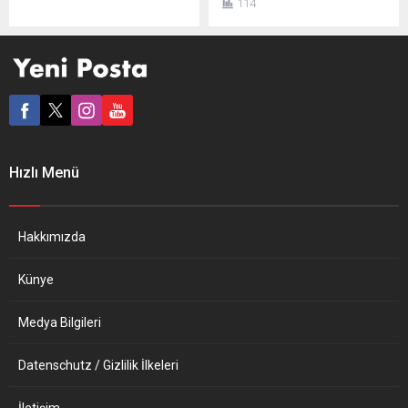
114
açıklaması nedeniyle
Suriye Demokratik Meclisi
Cumhurbaşkanı Emmanuel
(SDM) Eş Başkanı İlham
Macron hakkında suç
Ahmed ile görüşen İsveç
duyurusunda bulundu.
Dışişleri Bakanı Ann Linde
Fransız basınındaki
hakkında suç duyurusunda
haberlere göre, ülkenin
bulundu. SDM bileşenleri
güneyindeki Rosiers-
İsveç ve AB’nin terör
d’Egletons semtinde
listesinde bulunuyor.
yaşayan emekli Didier
Görüşmeye tepki gösteren
Hızlı Menü
Lalande, Macron’un söz
Yüksel, AA muhabirine
konusu açıklamasını
yaptığı açıklamada, “İsveç
“ayrımcılık” olarak
terör kanununa göre...
nitelendirdi. “(Aşılı
Hakkımızda
olmayanlara yönelik)
Kısıtlamalar getiriliyor, buna
Künye
saygı...
Medya Bilgileri
Datenschutz / Gizlilik İlkeleri
İletişim