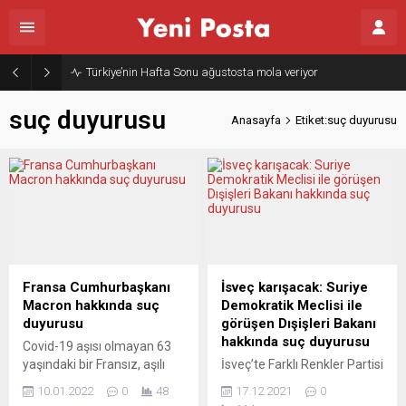
Türkiye’nin Hafta Sonu ağustosta mola veriyor
suç duyurusu
Anasayfa
Etiket:suç duyurusu
Fransa Cumhurbaşkanı
İsveç karışacak: Suriye
Macron hakkında suç
Demokratik Meclisi ile
duyurusu
görüşen Dışişleri Bakanı
hakkında suç duyurusu
Covid-19 aşısı olmayan 63
yaşındaki bir Fransız, aşılı
İsveç’te Farklı Renkler Partisi
olmayanların canını çok
Genel Başkanı Mikail Yüksel,
10.01.2022
0
48
17.12.2021
0
sıkmak istediğine yönelik
PKK/PYD’nin denetimindeki