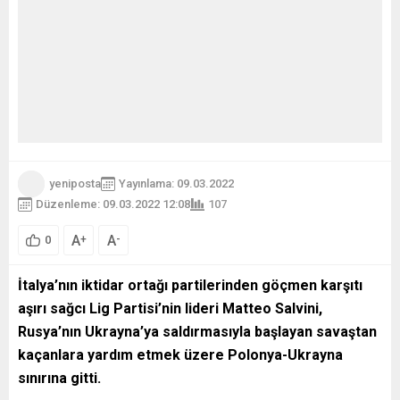
yeniposta
Yayınlama: 09.03.2022
Düzenleme: 09.03.2022 12:08
107
A
A
+
-
0
İtalya’nın iktidar ortağı partilerinden göçmen karşıtı
aşırı sağcı Lig Partisi’nin lideri Matteo Salvini,
Rusya’nın Ukrayna’ya saldırmasıyla başlayan savaştan
kaçanlara yardım etmek üzere Polonya-Ukrayna
sınırına gitti.