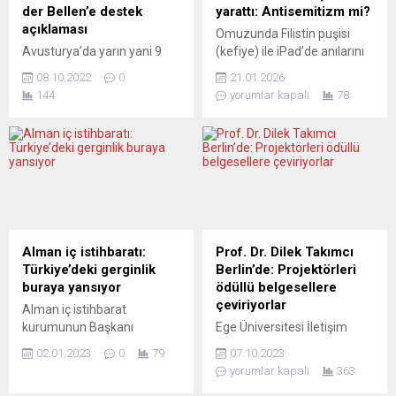
limandaki sivil tesislerin
Calais Limanı’na ulaştığı,
der Bellen’e destek
yarattı: Antisemitizm mi?
hedef alındığını söyledi.
Kermorvan isimli devriye
açıklaması
Omuzunda Filistin puşisi
Yorumcular endişeli....
gemisinin de birkaç günde...
Avusturya’da yarın yani 9
(kefiye) ile iPad’de anılarını
Ekim 2022 pazar günü
yazan Anne Frank resmi,
08.10.2022
0
21.01.2026
Avusturya’da 2022
yeni tartışma ve
144
yorumlar kapalı
78
cumhurbaşkanlığı seçimi
cepheleşmelere yol açtı.
yapılacak. Cumhuriyet Halk
Potsdam’daki Fluxus+
Partisi (CHP) Avusturya
Müzesi’nde sergilenen
Federasyonu bir açıklama
Yahudi soykırımı (Holokost)
yaparak ülkede yaşayan
kurbanının bu resmi şiddetli
Türk kökenli seçmeni sandık
eleştirilere neden oldu.
başına çağırdı aynı
Antisemitizm şüphesi mi,
zamanda mevcut
yoksa sanat özgürlüğü mü?
Cumhurbaşkanı Alexander
Savcılık şu anda bir suç
Alman iç istihbaratı:
Prof. Dr. Dilek Takımcı
Van der Bellen’e destek
duyurusunu inceliyor. Yahudi
Türkiye’deki gerginlik
Berlin’de: Projektörleri
verdiklerini de açıkladı. CHP
örgütleri öfkeyle tepki
buraya yansıyor
ödüllü belgesellere
Avusturya Federasyonu
gösteriyor....
çeviriyorlar
Alman iç istihbarat
Başkanı Çağdaş Arslan
kurumunun Başkanı
Ege Üniversitesi İletişim
konuya ilişkin...
Haldenwang, Türkiye’de iç
Fakültesi Radyo Televizyon
02.01.2023
0
79
07.10.2023
politikadaki gerginliklerin
Sinema Bölümü’nde
yorumlar kapalı
363
Almanya’ya da taşındığını
çalışmalarını sürdüren Prof.