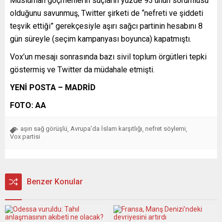
Müslüman göçmenlerin suçların yüzde 93’ünün sorumlusu
olduğunu savunmuş, Twitter şirketi de “nefreti ve şiddeti
teşvik ettiği” gerekçesiyle aşırı sağcı partinin hesabını 8
gün süreyle (seçim kampanyası boyunca) kapatmıştı.
Vox’un mesajı sonrasında bazı sivil toplum örgütleri tepki
göstermiş ve Twitter da müdahale etmişti.
YENİ POSTA – MADRİD
FOTO: AA
aşırı sağ görüşlü
Avrupa’da İslam karşıtlığı
nefret söylemi
,
,
,
Vox partisi
Benzer Konular