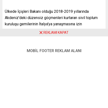
Ülkede İçişleri Bakanı olduğu 2018-2019 yıllarında
Akdeniz’deki düzensiz göçmenleri kurtaran sivil toplum
kuruluşu gemilerinin İtalya’ya yanaşmasına izin
vermemesiyle bilinen göç karşıtı Salvini’nin, bugünlerde
REKLAMI KAPAT
çok sayıda Ukraynalı’nın geldiği Polonya’nın sınır kenti
Przemysl’i ziyaret etmesi dikkati çekti.
MOBİL FOOTER REKLAM ALANI
Başta yetim ve engelliler olmak üzere savaştan kaçanlara
yardım etmek üzere Przemysl’e geldiğini ifade eden
Salvini, burada yaptığı açıklamada, ilaç, giysi, oyuncak
getirmenin ve kadınları, çocukları İtalya’ya götürmenin
yapmaya değer bir iş olduğunu söyledi. Salvini, “Polonya
çok şey yapıyor, 1 milyon mülteci söz konusu. Avrupa ise
daha fazlasını yapmalı. Polonya biraz yalnız kaldı”
ifadelerini kullandı.
Salvini, Przemysl’de istasyon önünde tepkiyle karşılandı.