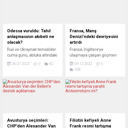
Odessa vuruldu: Tahıl
Fransa, Manş
anlaşmasının akıbeti ne
Denizi’ndeki devriyesini
olacak?
artırdı
Rus ve Ukraynalı temsilciler
Fransa, İngiltere’ye
cuma günü, abluka altındaki
ulaşmaya çalışan göçmen
Ukrayna limanlarından
sayısının yükselmesi
26.07.2022
0
62
09.12.2022
0
gerçekleştirecek tahıl
nedeniyle Manş Denizi’ndeki
528
ihracatı konusunda BM
devriye sayısını artırdığını
Genel Sekreteri Guterres ve
duyurdu. Fransa Sahil
Türkiye Cumhurbaşkanı
Güvenliğinden yapılan
Erdoğan ile İstanbul’da bir
açıklamada, Manş Denizi’ne
anlaşma imzalamıştı.
iki ek geminin yerleştirileceği
Cumartesi günü ise Rus
belirtilerek bu durum, “eşi
füzeleri Odessa limanını
benzeri olmayan” bir
vurdu. Moskova yalnızca
hareket olarak nitelendirildi.
askeri altyapının
Açıklamada, Laperouse
Avusturya seçimleri:
Filistin kefiyeli Anne
vurulduğunu açıklarken, Kiev
isimli araştırma gemisinin
CHP’den Alexander Van
Frank resmi tartışma