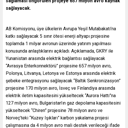
sağlaması öngörülen projeye 657 milyon avro kaynak
sağlayacak.
AB Komisyonu, üye ülkelerin Avrupa Yeşil Mutabakatı’na
katkı sağlayacak 5 sınır ötesi enerji altyapı projesine
toplamda 1 milyar avronun üzerinde yatırım yapılması
konusunda anlaştıklarını açıkladı. Açıklamada, GKRY ile
Yunanistan arasında elektrik bağlantısı sağlayacak
“Avrasya Enterkonnektörü” projesine 657 milyon avro,
Polonya, Litvanya, Letonya ve Estonya arasında elektrik
şebeke entegrasyonu sağlayacak “Baltık Senkronizasyon”
projesine 170 milyon avro, İsveç ve Finlandiya arasında
elektrik iletim kapasitesini yükseltecek “Aurora Hattı”na
127 milyon avro, Bulgaristan’ın gaz depolama kapasitesini
yükseltecek “Chiren” projesine 78 milyon avro ve
Norveç’teki “Kuzey Işıkları” karbon yakalama projesi
çalışmasına da 4 milyon avro mali destek verileceği ifade