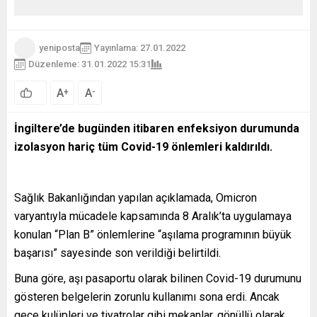
yeniposta
Yayınlama: 27.01.2022
Düzenleme: 31.01.2022 15:31
32
A
A
+
-
0
İngiltere’de bugünden itibaren enfeksiyon durumunda
izolasyon hariç tüm Covid-19 önlemleri kaldırıldı.
Sağlık Bakanlığından yapılan açıklamada, Omicron
varyantıyla mücadele kapsamında 8 Aralık’ta uygulamaya
konulan “Plan B” önlemlerine “aşılama programının büyük
başarısı” sayesinde son verildiği belirtildi.
Buna göre, aşı pasaportu olarak bilinen Covid-19 durumunu
gösteren belgelerin zorunlu kullanımı sona erdi. Ancak
gece kulüpleri ve tiyatrolar gibi mekanlar, gönüllü olarak