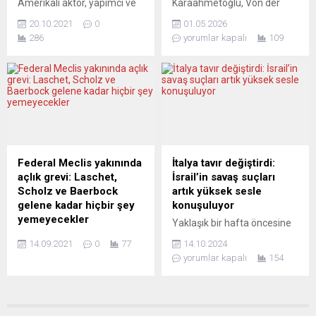
Amerikalı aktör, yapımcı ve
Karaahmetoğlu, Von der
şüpheyle yaklaşmasının...
senarist Johnny Depp,
Leyen’i hedef aldı: AB’nin dili
20.10.2021
0
01.05.2026
Iervolino Stüdyosu’nun
sorgulanıyor Almanya’da
286
yorumlar kapalı
109
Sırbistan şubesince yapılan
SPD Federal Meclis
“Puffins“ isimli animasyon
Milletvekili Macit
dizisinin tanıtımı için
Karaahmetoğlu, Avrupa
başkent Belgrad’a geldi.
Komisyonu Başkanı Ursula
Depp’in Johnny Puff
von der Leyen’in Die Zeit
karakterini seslendirdiği
gazetesinin 80. yılı
animasyon dizinin
vesilesiyle yaptığı
prodüksiyonunu Archangel
konuşmada Türkiye’yi Rusya
Dijital Stüdyosu üstleniyor.
ve Çin ile aynı çerçevede
Federal Meclis yakınında
İtalya tavır değiştirdi:
Sırbistan Cumhurbaşkanı
değerlendiren ifadelerine
açlık grevi: Laschet,
İsrail’in savaş suçları
Aleksandar Vucic ile
sert tepki gösterdi. 23 Nisan
Scholz ve Baerbock
artık yüksek sesle
görüşen Depp’e, Andrea
2026 tarihli açıklamada,...
gelene kadar hiçbir şey
konuşuluyor
Iervolino, Monika Bakardi ve
yemeyecekler
Yaklaşık bir hafta öncesine
Milos Bikovic eşlik ediyor.
Gençler başbakan adaylarını
kadar, İsrail’in Filistin ve
Vucic,...
14.09.2021
0
77
14.10.2024
kendileriyle konuşmaya
Lübnan’daki soykırımına
yorumlar kapalı
154
davet ederek, bu
sessiz kalan İtalya, İsrail’in
gerçekleşinceye kadar bir
Lübnan’ı işgalinde engel
şey yemeyeceklerini
olarak gördüğü Birleşmiş
duyurdular. Başbakan
Milletler Lübnan Geçici