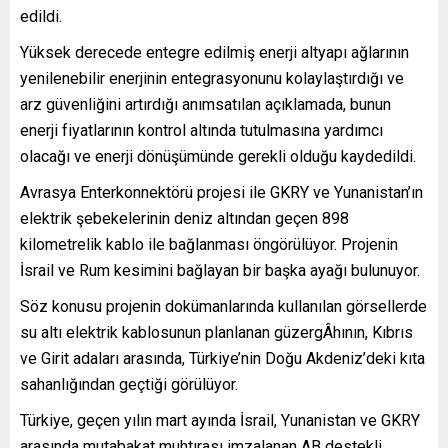
edildi.
Yüksek derecede entegre edilmiş enerji altyapı ağlarının
yenilenebilir enerjinin entegrasyonunu kolaylaştırdığı ve
arz güvenliğini artırdığı anımsatılan açıklamada, bunun
enerji fiyatlarının kontrol altında tutulmasına yardımcı
olacağı ve enerji dönüşümünde gerekli olduğu kaydedildi.
Avrasya Enterkonnektörü projesi ile GKRY ve Yunanistan’ın
elektrik şebekelerinin deniz altından geçen 898
kilometrelik kablo ile bağlanması öngörülüyor. Projenin
İsrail ve Rum kesimini bağlayan bir başka ayağı bulunuyor.
Söz konusu projenin dokümanlarında kullanılan görsellerde
su altı elektrik kablosunun planlanan güzergÂhının, Kıbrıs
ve Girit adaları arasında, Türkiye’nin Doğu Akdeniz’deki kıta
sahanlığından geçtiği görülüyor.
Türkiye, geçen yılın mart ayında İsrail, Yunanistan ve GKRY
arasında mutabakat muhtırası imzalanan AB destekli