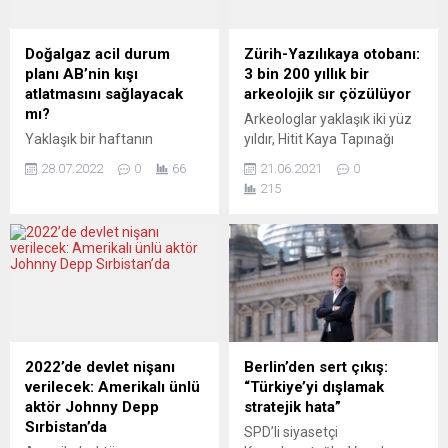
Doğalgaz acil durum
Zürih-Yazılıkaya otobanı:
planı AB’nin kışı
3 bin 200 yıllık bir
atlatmasını sağlayacak
arkeolojik sır çözülüyor
mı?
Arkeologlar yaklaşık iki yüz
Yaklaşık bir haftanın
yıldır, Hitit Kaya Tapınağı
ardından, AB enerji
Yazılıkaya için makul bir
28.07.2022
0
66
21.06.2021
0
bakanları kış için bir
açıklama arıyorlar. Taş
215
doğalgaz acil durum planı
ustaları 3 bin 200 yıl önce,
üzerinde anlaşmaya vardı.
tapınak alanındaki kireçtaşı
Rusya yaptırımlara yanıt
kayalarına tanrıların,
olarak doğalgaz arzını
hayvanların ve mitolojik
kıstığından, AB’yi ve özellikle
varlıkların 90’dan fazla
Almanya’yı ciddi
rölyefini ustalıkla oydular.
darboğazlar bekliyor.
Uluslararası bir araştırma
Başlangıçta doğalgaz
ekibi şimdi ilk kez tüm
sarfiyatının yüzde 15
figürler için kapsamlı ve
2022’de devlet nişanı
Berlin’den sert çıkış:
azaltılması öngörülüyordu,
tutarlı bir yorum...
verilecek: Amerikalı ünlü
“Türkiye’yi dışlamak
ancak sonrasında çok
aktör Johnny Depp
stratejik hata”
sayıda istisna getirildi. Pek
Sırbistan’da
SPD’li siyasetçi
çok yorumcunun plana