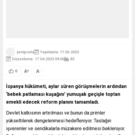
yeniposta
Yayınlama: 17.03.2023
Düzenleme: 17.04.2023 09:06
83
A
A
+
-
0
İspanya hükümeti, aylar süren görüşmelerin ardından
‘bebek patlaması kuşağını’ yumuşak geçişle toptan
emekli edecek reform planını tamamladı.
Devlet katkısının artırılması ve bunun da primler
yükseltilerek dengelenmesi hedefleniyor. Taslağın
işverenler ve sendikalarla müzakere edilmesi bekleniyor.