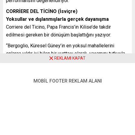
performansını değerlendiriyor.
CORRİERE DEL TİCİNO (İsviçre)
Yoksullar ve dışlanmışlarla gerçek dayanışma
Corriere del Ticino, Papa Francis’in Kilise’de takdir
edilmesi gereken bir dönüşüm başlattığını yazıyor:
“Bergoglio, Küresel Güney’in en yoksul mahallelerini
onlarca yıldır iyi bilen bir yurttaşı olarak, yaşamını tutkuyla
REKLAMI KAPAT
kutsal makama adadı ve böylece yoksullara hitap etme
becerisi kazandı. … Doğrudan yoksulluğa atıfta bulunarak
Francis adını seçmesi ve Papa olarak ilk ziyaretini [İtalyan
MOBİL FOOTER REKLAM ALANI
anakarasından uzak] Lampedusa Adası’na
gerçekleştirmesi, ‘dışlanmışlar’ olarak adlandırdığı
insanlara karşı böylesine doğuştan ve hakiki bir eğilime
sahip başka bir Papa bulamayacağımız anlamına geliyor.”
CORREİO DA MANHÃ (Portekiz)
Kilise için kötü zamanlar
Correio da Manhã, ruhani liderin kilisesinin yaşadığı güç