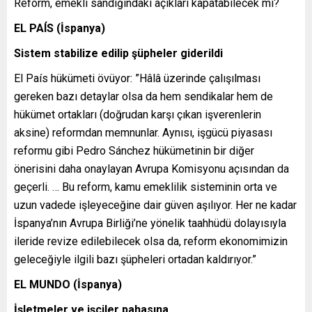
Reform, emekli sandığındaki açıkları kapatabilecek mi?
EL PAÍS (İspanya)
Sistem stabilize edilip şüpheler giderildi
El País hükümeti övüyor: ”Hâlâ üzerinde çalışılması
gereken bazı detaylar olsa da hem sendikalar hem de
hükümet ortakları (doğrudan karşı çıkan işverenlerin
aksine) reformdan memnunlar. Aynısı, işgücü piyasası
reformu gibi Pedro Sánchez hükümetinin bir diğer
önerisini daha onaylayan Avrupa Komisyonu açısından da
geçerli. … Bu reform, kamu emeklilik sisteminin orta ve
uzun vadede işleyeceğine dair güven aşılıyor. Her ne kadar
İspanya’nın Avrupa Birliği’ne yönelik taahhüdü dolayısıyla
ileride revize edilebilecek olsa da, reform ekonomimizin
geleceğiyle ilgili bazı şüpheleri ortadan kaldırıyor.”
EL MUNDO (İspanya)
İşletmeler ve işçiler pahasına