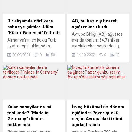
dünyadaki diğer ülkelerle
Roma Maratonu, bugün
savaşların tarihidir. Kısacası
başkent Roma’nın tarihi
ABD’nin tarihi savaşların,
kent merkezindeki 42
saldırgan bir devletin, bir
kilometre 195 metrelik
Bir akşamda dört kere
AB, bu kez dış ticaret
milletin...
parkurda koşuldu.
sahneye çıktılar: Ulüm
açığı rekoru kırdı
Maratona, 60 ülkeden 2 bini
“Kültür Gecesini” fethetti
Avrupa Birliği (AB), ağustos
atlet...
Almanya’nın en köklü Türk
ayında toplam 64,7 milyar
tiyatro topluluklarından
avroluk rekor seviyede dış
Theater Ulüm, korona
ticaret açığı verdi. İthalattaki
20.09.2021
0
56
14.10.2022
0
40
önlemleri dolayısıyla tam bir
şişkinlik endişe veriyor. Çin’in
yıl aradan sonra Ulm
ithalattaki ağırlığı ise
kentindeki sahnesinde
rakipsiz. Avrupa İstatistik
yeniden seyircileriyle
Dairesi (Eurostat), AB ve
buluştu. Ulm ve Neu-Ulm
Avro Bölgesi’nin ağustos ayı
Belediyeleri tarafından her
uluslararası ticaret verilerini
yıl düzenlenen Kültür Gecesi
yayımladı. Buna göre, AB’nin
kapsamında “Yüksek
ihracatı, ağustosta geçen
Almanca Türkçe – Ne haber
yılın aynı dönemine göre
Kalan sanayiler de mi
İsveç hükümetsiz dönem
Moruk”
yüzde 24,2...
tehlikede? “Made in
eşiğinde: Pazar günkü
(Hochdeutschtürkisch –
Germany” dönüm
seçim Avrupa’daki iklimi
Alter, was geht) adlı müzikal
noktasında
ağırlaştırabilir
komediden kesitler sunan...