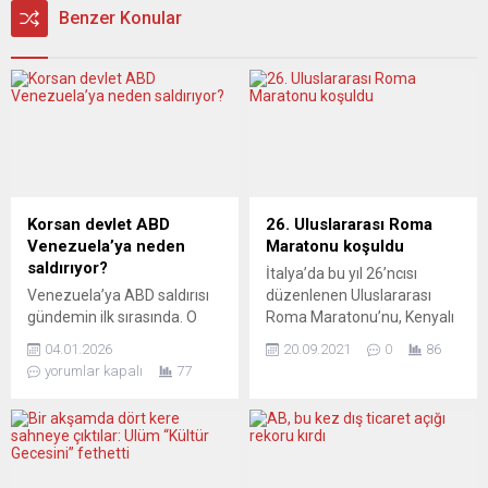
Benzer Konular
Korsan devlet ABD
26. Uluslararası Roma
Venezuela’ya neden
Maratonu koşuldu
saldırıyor?
İtalya’da bu yıl 26’ncısı
Venezuela’ya ABD saldırısı
düzenlenen Uluslararası
gündemin ilk sırasında. O
Roma Maratonu’nu, Kenyalı
zaman ABD’nin kısa savaş
atletler erkeklerde Clement
04.01.2026
20.09.2021
0
86
tarihine bir bakalım. 1622
Kiprono Langat, kadınlarda
yorumlar kapalı
77
yılını esas alalım: O tarihten
da Peris Lagat Jerono
günümüze kadar ABD’nin
kazandı. Yeni tip
tarihi ilk önce hem ülke
koronavirüs (Covid-19)
içindeki hem de bölgedeki iç
salgını sebebiyle bir süredir
savaşların ve sonra
yapılamayan Uluslararası