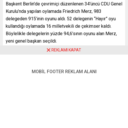
Başkent Berlin’de çevrimiçi düzenlenen 34’üncü CDU Genel
Kurulu’nda yapılan oylamada Friedrich Merz, 983
delegeden 915’inin oyunu aldı. 52 delegenin “Hayır” oyu
kullandığı oylamada 16 milletvekili de çekimser kaldı.
Böylelikle delegelerin yüzde 94,6’sının oyunu alan Merz,
yeni genel başkan seçildi.
REKLAMI KAPAT
Merz 4-16 Aralık 2021’de parti üyeleri tarafından internet
üzerinden ve mektupla yapılan seçimlerde yüzde 62,1
oranında oy alarak zaten genel başkan seçilmişti. Ancak
MOBİL FOOTER REKLAM ALANI
parti tüzüğünde genel başkanın delegeler tarafından
seçilmesi öngörüldüğünden Merz’in genel başkanlığının
CDU Genel Kurulu’nda tescil edilmesi gerekiyordu.
MERZ’TEN BİRLİK ÇAĞRISI
Merz, genel kurulda yaptığı konuşmada, partisini birlik
olmaya çağırdı. Almanya’nın CDU’ya ihtiyacı olduğunu
vurgulayan Merz, “Özgüvenimizi kaybetmedik” dedi. 26