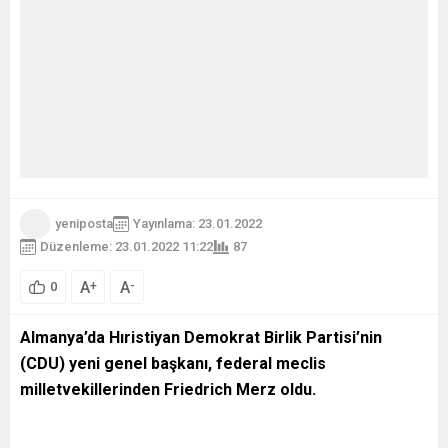
yeniposta
Yayınlama: 23.01.2022
Düzenleme: 23.01.2022 11:22
87
A
A
+
-
0
Almanya’da Hıristiyan Demokrat Birlik Partisi’nin
(CDU) yeni genel başkanı, federal meclis
milletvekillerinden Friedrich Merz oldu.