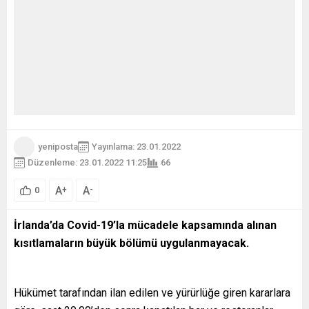
yeniposta
Yayınlama: 23.01.2022
Düzenleme: 23.01.2022 11:25
66
A
A
+
-
0
İrlanda’da Covid-19’la mücadele kapsamında alınan
kısıtlamaların büyük bölümü uygulanmayacak.
Hükümet tarafından ilan edilen ve yürürlüğe giren kararlara