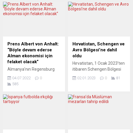
Prens Albert von Anhalt:
Hırvatistan, Schengen ve
“Böyle devam ederse
Avro Bölgesi’ne dahil
Alman ekonomisi için
oldu
felaket olacak”
Hırvatistan, 1 Ocak 2023’ten
Almanya’nın Regensburg
itibaren Schengen Bölgesi
kentini ziyaret eden Prens
ülkeleri arasında girdi. Ülke
04.07.2022
0
02.01.2023
0
81
von Anhalt, Hıristiyan Sosyal
aynı zamanda Avro
585
Birlik (CSU) üyesi eski
Bölgesi’ndeki 20’nci ülke
politikacı Bora Ataman ile
oldu. Avrupa Birliği (AB)
birlikte Avrupa’daki
üyesi Hırvatistan, 1 Ocak’tan
ekonomik krizi ve savaşın
itibaren ulusal para birimi
sonuçlarını Yeni Posta için
Kuna yerine avroyu
değerlendirdi. Almanya’nın
kullanmaya başladı. Ülke
derhal temiz ve uygun
aynı zamanda Schengen
ücretli Rus gazını alması
Bölgesi’ne de dahil oldu.